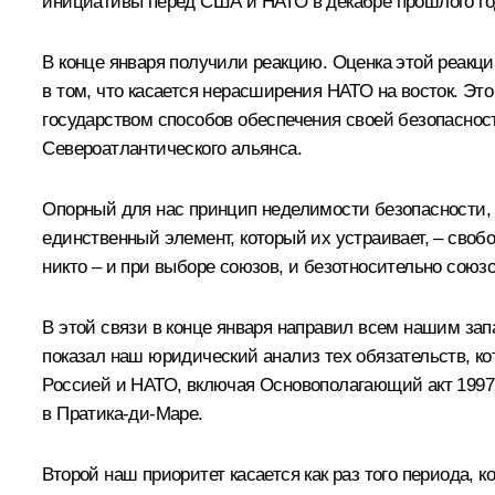
инициативы перед США и НАТО в декабре прошлого го
В конце января получили реакцию. Оценка этой реакци
в том, что касается нерасширения НАТО на восток. Эт
государством способов обеспечения своей безопаснос
Североатлантического альянса.
Опорный для нас принцип неделимости безопасности, 
единственный элемент, который их устраивает, – свобо
никто – и при выборе союзов, и безотносительно союзо
В этой связи в конце января направил всем нашим за
показал наш юридический анализ тех обязательств, ко
Россией и НАТО, включая Основополагающий акт 1997
в Пратика-ди-Маре.
Второй наш приоритет касается как раз того периода, 