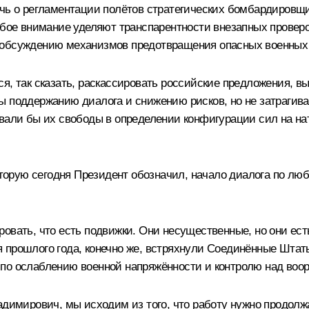
ечь о регламентации полётов стратегических бомбардировщ
собое внимание уделяют транспарентности внезапных провер
 обсуждению механизмов предотвращения опасных военных
я, так сказать, раскассировать российские предложения, в
ы поддержанию диалога и снижению рисков, но не затрагив
вали бы их свободы в определении конфигурации сил на на
 которую сегодня Президент обозначил, начало диалога по
овать, что есть подвижки. Они несущественные, но они ес
прошлого года, конечно же, встряхнули Соединённые Штаты
 по ослаблению военной напряжённости и контролю над воо
ладимирович, мы исходим из того, что работу нужно продол