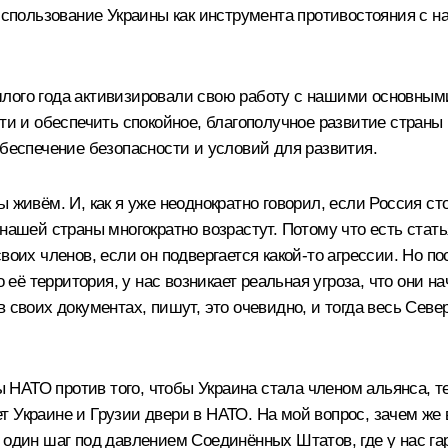
использование Украины как инструмента противостояния с на
лого года активизировали свою работу с нашими основными
сти и обеспечить спокойное, благополучное развитие страны
обеспечение безопасности и условий для развития.
 живём. И, как я уже неоднократно говорил, если Россия сто
нашей страны многократно возрастут. Потому что есть статья
воих членов, если он подвергается какой-то агрессии. Но п
 её территория, у нас возникает реальная угроза, что они на
 своих документах, пишут, это очевидно, и тогда весь Севе
ы НАТО против того, чтобы Украина стала членом альянса, те
 Украине и Грузии двери в НАТО. На мой вопрос, зачем же в
 один шаг под давлением Соединённых Штатов, где у нас гар