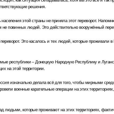
ходит, как ситуация складывалась, хотя вы это всё и так п
ответствующие решения.
ть населения этой страны не приняла этот переворот. Напом
м не повинных людей. Это действительно вооружённый перево
 переворот. Это касалось и тех людей, которые проживали в
имые республики – Донецкую Народную Республику и Луганс
их на этой территории.
 Россия изначально делала всё для того, чтобы мирными ср
ровели военные карательные операции на этих территориях,
 над людьми, которые проживают на этих территориях, факти