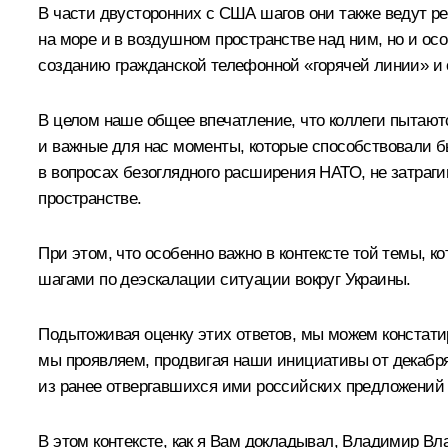
В части двусторонних с США шагов они также ведут р
на море и в воздушном пространстве над ним, но и о
созданию гражданской телефонной «горячей линии» и
В целом наше общее впечатление, что коллеги пытаютс
и важные для нас моменты, которые способствовали б
в вопросах безоглядного расширения НАТО, не затраги
пространстве.
При этом, что особенно важно в контексте той темы,
шагами по деэскалации ситуации вокруг Украины.
Подытоживая оценку этих ответов, мы можем констатир
мы проявляем, продвигая наши инициативы от декабря 
из ранее отвергавшихся ими российских предложений
В этом контексте, как я Вам докладывал, Владимир В