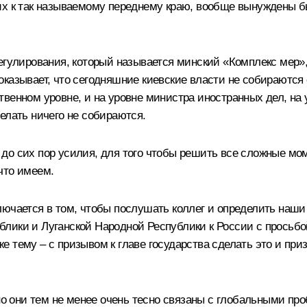
их к так называемому переднему краю, вообще вынуждены б
егулирования, который называется минский «Комплекс мер»,
казывает, что сегодняшние киевские власти не собираются е
венном уровне, и на уровне министра иностранных дел, на 
елать ничего не собираются.
до сих пор усилия, для того чтобы решить все сложные мо
что имеем.
лючается в том, чтобы послушать коллег и определить наши
лики и Луганской Народной Республики к России с просьбой
 тему – с призывом к главе государства сделать это и пр
 но они тем не менее очень тесно связаны с глобальными п