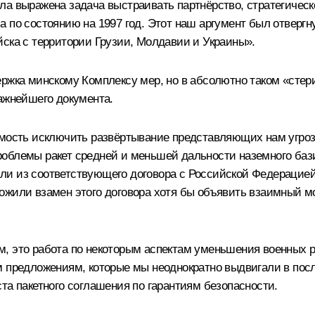
ла выражена задача выстраивать партнёрство, стратегическ
по состоянию на 1997 год. Этот наш аргумент был отвергнут
йска с территории Грузии, Молдавии и Украины».
ржка минскому Комплексу мер, но в абсолютно таком «стер
важнейшего документа.
имость исключить развёртывание представляющих нам угро
облемы ракет средней и меньшей дальности наземного бази
ли из соответствующего договора с Российской Федерацие
ожили взамен этого договора хотя бы объявить взаимный м
м, это работа по некоторым аспектам уменьшения военных 
м предложениям, которые мы неоднократно выдвигали в посл
та пакетного соглашения по гарантиям безопасности.