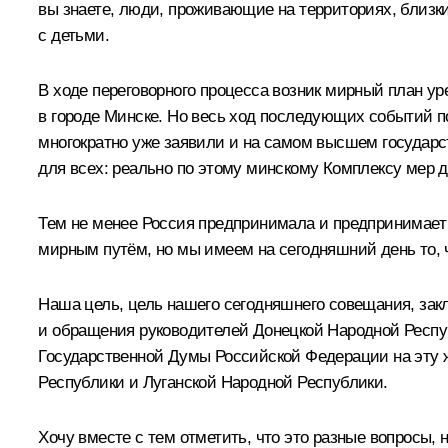
вы знаете, люди, проживающие на территориях, близк
с детьми.
В ходе переговорного процесса возник мирный план ур
в городе Минске. Но весь ход последующих событий по
многократно уже заявили и на самом высшем государст
для всех: реально по этому минскому Комплексу мер д
Тем не менее Россия предпринимала и предпринимает 
мирным путём, но мы имеем на сегодняшний день то, 
Наша цель, цель нашего сегодняшнего совещания, зак
и обращения руководителей Донецкой Народной Респуб
Государственной Думы Российской Федерации на эту же
Республики и Луганской Народной Республики.
Хочу вместе с тем отметить, что это разные вопросы,