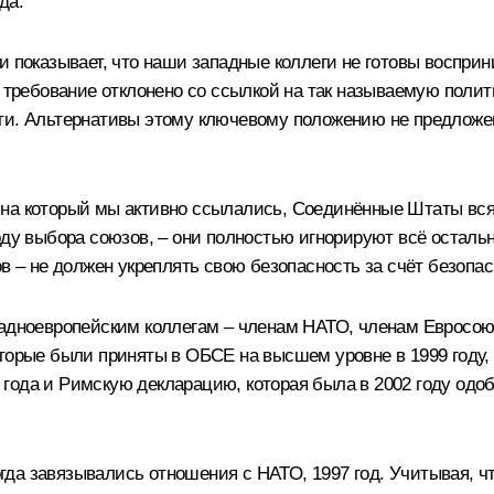
да.
и показывает, что наши западные коллеги не готовы воспр
о требование отклонено со ссылкой на так называемую поли
ти. Альтернативы этому ключевому положению не предложен
на который мы активно ссылались, Соединённые Штаты всяч
ду выбора союзов, – они полностью игнорируют всё остально
в – не должен укреплять свою безопасность за счёт безопас
падноевропейским коллегам – членам НАТО, членам Евросоюз
торые были приняты в ОБСЕ на высшем уровне в 1999 году, 
 года и Римскую декларацию, которая была в 2002 году од
когда завязывались отношения с НАТО, 1997 год. Учитывая, ч