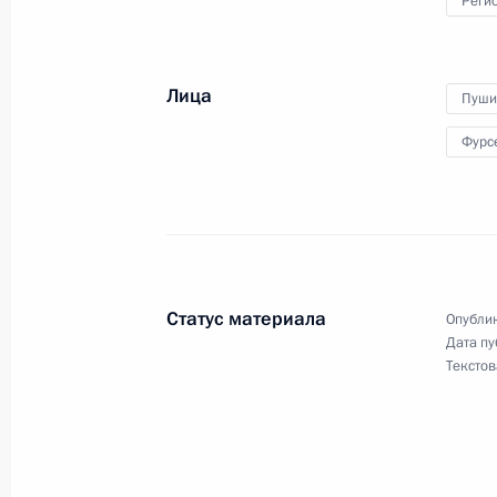
Реги
Объявлены лауреаты премии Презид
и инноваций для молодых учёных з
Лица
Пуши
7 февраля 2023 года, 12:00
Фурс
Встреча с учащимися вузов по слу
студенчества
25 января 2022 года, 13:40
Статус материала
Опублик
Дата пу
Текстов
Распоряжение о продлении срока 
гражданской службы
1 июля 2021 года, 19:00