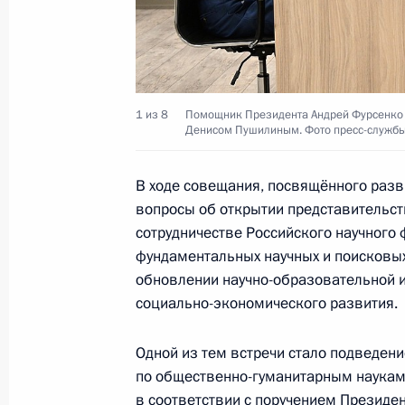
Заседание наблюдательного совета
возможностей»
1 из 8
Помощник Президента Андрей Фурсенко 
27 мая 2025 года, 15:45
Денисом Пушилиным. Фото пресс-служб
В ходе совещания, посвящённого разв
вопросы об открытии представительст
Объявлены лауреаты премии Презид
сотрудничестве Российского научного
и инноваций для молодых учёных з
фундаментальных научных и поисковы
5 февраля 2025 года, 11:00
обновлении научно-образовательной 
социально-экономического развития.
Андрей Фурсенко посетил ДНР
Одной из тем встречи стало подведен
по общественно-гуманитарным наукам 
27 сентября 2024 года, 16:00
в соответствии с поручением Президен