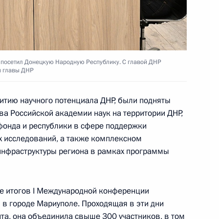
 АНО «Россия – страна
посетил Донецкую Народную Республику. С главой ДНР
ы главы ДНР
итию научного потенциала ДНР, были подняты
ва Российской академии наук на территории ДНР,
ента в области науки
 фонда и республики в сфере поддержки
а 2024 год
х исследований, а также комплексном
инфраструктуры региона в рамках программы
ие итогов I Международной конференции
в городе Мариуполе. Проходящая в эти дни
та, она объединила свыше 300 участников, в том