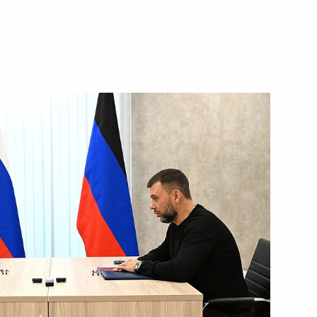
ных премий Российской
ента в области науки
а 2025 год
ных премий 2024 года
ратуры и искусства,
нитарной, правозащитной