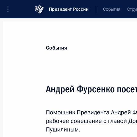
Президент России
События
Стру
Материалы по выбранной персоне
События
Фурсенко
,
Андрей
Александрович
помощник Президента
Андрей Фурсенко посе
Помощник Президента Андрей Фу
Биография
Лента событий
рабочее совещание с главой Д
Пушилиным.