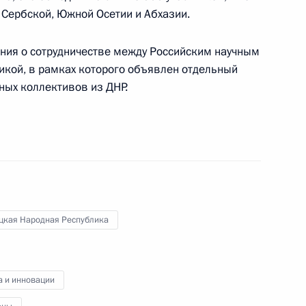
 Сербской, Южной Осетии и Абхазии.
руководстве Администрации
ния о сотрудничестве между Российским научным
кой, в рамках которого объявлен отдельный
ных коллективов из ДНР.
ента в области науки
а 2023 год
цкая Народная Республика
ной премии 2022 года
а и инновации