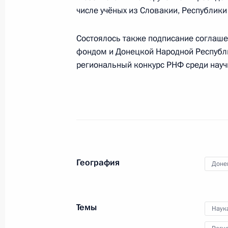
числе учёных из Словакии, Республики
Подписаны указы о назначении в 
Состоялось также подписание соглаше
Президента
фондом и Донецкой Народной Республи
региональный конкурс РНФ среди науч
14 мая 2024 года, 10:50
Объявлены лауреаты премии Презид
и инноваций для молодых учёных з
7 февраля 2024 года, 11:00
География
Доне
Объявлены лауреаты Государствен
Темы
9 июня 2023 года, 13:10
Наук