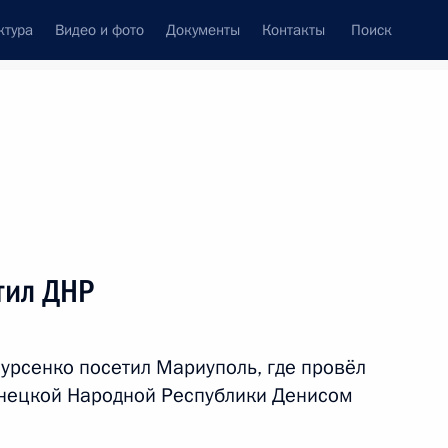
ктура
Видео и фото
Документы
Контакты
Поиск
Все персоны
тил ДНР
рсенко посетил Мариуполь, где провёл
Подписаться на ленту
онецкой Народной Республики Денисом