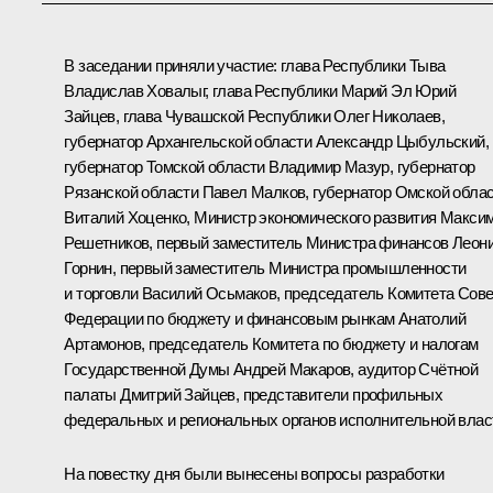
В заседании приняли участие: глава Республики Тыва
Владислав Ховалыг
, глава Республики Марий Эл
Юрий
Зайцев
, глава Чувашской Республики
Олег Николаев
,
губернатор Архангельской области
Александр Цыбульский
,
губернатор Томской области
Владимир Мазур
, губернатор
Рязанской области
Павел Малков
, губернатор Омской обла
Виталий Хоценко
, Министр экономического развития
Макси
Решетников
, первый заместитель Министра финансов Леон
Горнин, первый заместитель Министра промышленности
и торговли Василий Осьмаков, председатель Комитета Сов
Федерации по бюджету и финансовым рынкам Анатолий
Артамонов, председатель Комитета по бюджету и налогам
Государственной Думы Андрей Макаров, аудитор Счётной
палаты Дмитрий Зайцев, представители профильных
федеральных и региональных органов исполнительной влас
На повестку дня были вынесены вопросы разработки