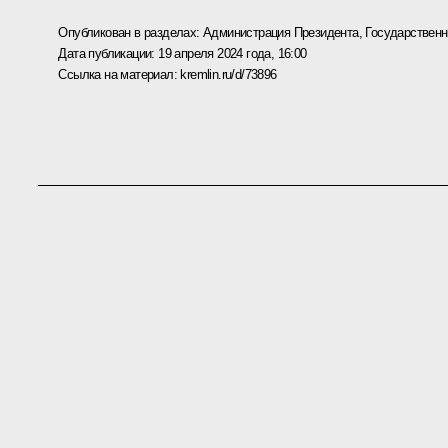
Опубликован в разделах:
Администрация Президента
,
Государствен
Дата публикации:
19 апреля 2024 года, 16:00
Ссылка на материал:
kremlin.ru/d/73896