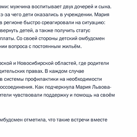
ми: мужчина воспитывает двух дочерей и сына.
резиденту ежегодный доклад
з-за чего дети оказались в учреждении. Мария
о правам ребёнка
в регионе быстро среагировали на ситуацию:
ернуть детей, а также получить статус
платы. Со своей стороны детский омбудсмен
ии вопроса с постоянным жильём.
ечу с семьями,
рской и Новосибирской областей, где родители
й ситуации
дительских правах. В каждом случае
в системы профилактики на необходимости
воссоединения. Как подчеркнула Мария Львова-
ители чувствовали поддержку и помощь на своём
иморский край
мбудсмен отметила, что такие встречи вместе