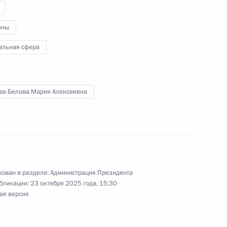
роекту социальной
оны
валидностью в Пензенской
альная сфера
ва-Белова Мария Алексеевна
рмский край
ован в разделе:
Администрация Президента
работу по воссоединению
бликации:
23 октября 2025 года, 15:30
ая версия