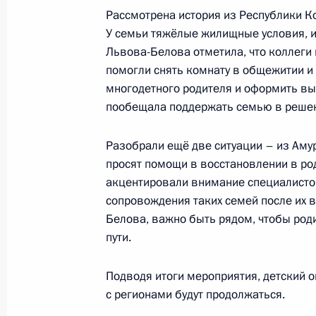
Рассмотрена история из Республики Ко
Мария Львова-Белова направила П
У семьи тяжёлые жилищные условия, и
о деятельности Уполномоченного п
Львова-Белова отметила, что коллеги 
за 2024 год
помогли снять комнату в общежитии и в
1 ноября 2025 года, 18:00
многодетного родителя и оформить вы
пообещала поддержать семью в решен
Мария Львова-Белова провела встр
Разобрали ещё две ситуации – из Аму
оказавшимися в трудной жизненно
просят помощи в восстановлении в ро
акцентировали внимание специалисто
23 октября 2025 года, 15:30
сопровождения таких семей после их 
Белова, важно быть рядом, чтобы род
пути.
Мария Львова-Белова посетила Пр
Подводя итоги мероприятия, детский о
17 октября 2025 года, 18:00
с регионами будут продолжаться.