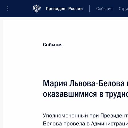
Президент России
События
Стру
Материалы по выбранной персоне
События
Львова-Белова
,
Мария
Алексеевна
Уполномоченный при Президенте по п
Мария Львова-Белова п
оказавшимися в трудн
Биография
Лента событий
Уполномоченный при Президент
Белова провела в Администраци