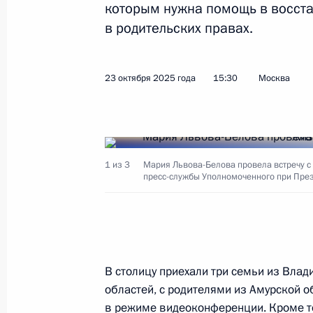
которым нужна помощь в восста
Показа
в родительских правах.
Мария Львова-Белова посетила ДНР
23 октября 2025 года
15:30
Москва
11 декабря 2025 года, 19:00
Мария Львова-Белова посетила с 
1 из 3
Мария Львова-Белова провела встречу с
Народную Республику
пресс-службы Уполномоченного при Пре
9 декабря 2025 года, 19:30
Мария Львова-Белова открыла IV 
В столицу приехали три семьи из Вла
по профилактике социального сиро
областей, с родителями из Амурской 
в семье»
в режиме видеоконференции. Кроме то