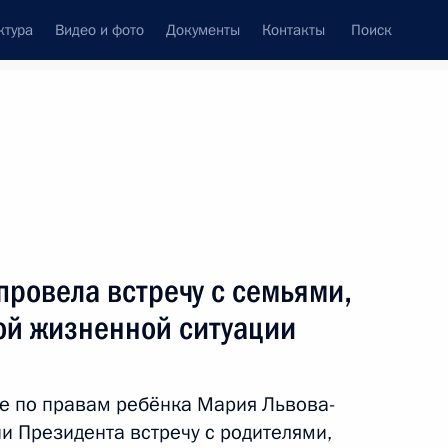
ктура
Видео и фото
Документы
Контакты
Поиск
Все персоны
равам ребёнка
ровела встречу с семьями,
ой жизненной ситуации
Подписаться на ленту
е по правам ребёнка Мария Львова-
и Президента встречу с родителями,