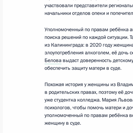
участвовали представители региональ
4 декабря 2025 года, 18:00
начальники отделов опеки и попечител
Уполномоченный по правам ребёнка а
Мария Львова-Белова приняла учас
поиска решений по каждой ситуации. Т
Комиссии уполномоченных по права
из Калининграда: в 2020 году женщин
участников СНГ
злоупотребления алкоголем, её дочь с
13 ноября 2025 года, 18:00
Белова
выдаст доверенность детскому
обеспечить защиту матери в суде.
Похожая история у женщины из Владим
Мария Львова-Белова провела пер
в родительских правах, поэтому её до
Межведомственной рабочей групп
уже студентка колледжа. Мария Льво
с детьми и профилактики социальн
психологов, чтобы помочь матери и д
12 ноября 2025 года, 18:00
уполномоченный по правам ребёнка в
женщину в суде.