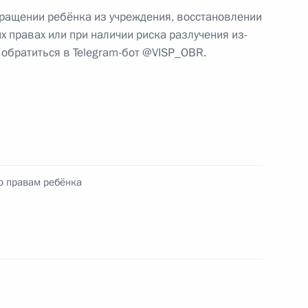
ращении ребёнка из учреждения, восстановлении
российский форум «Семья
х правах или при наличии риска разлучения из-
диции» и XXIV Всероссийский
 обратиться в Telegram-бот @VISP_OBR.
ребёнка
занскую область
о правам ребёнка
с ребятами из новых
екта «Послезавтра»