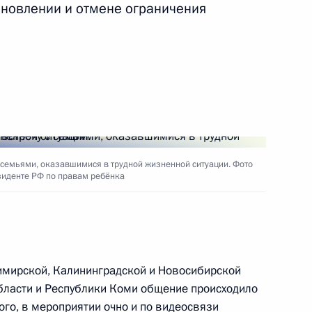
новлении и отмене ограничения
ть следующие материалы
 и Херсонскую область
рабочим визитом Луганскую
 семьями, оказавшимися в трудной жизненной ситуации. Фото
зиденте РФ по правам ребёнка
Всероссийский форум
димирской, Калининградской и Новосибирской
тства «Жить и воспитываться
области и Республики Коми общение происходило
го, в мероприятии очно и по видеосвязи