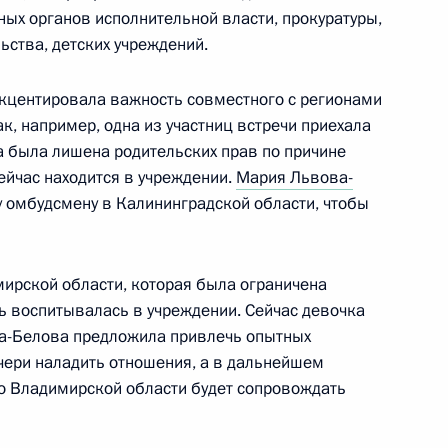
ных органов исполнительной власти, прокуратуры,
ьства, детских учреждений.
кцентировала важность совместного с регионами
тие в шестом заседании
ак, например, одна из участниц встречи приехала
м ребёнка государств –
а была лишена родительских прав по причине
ейчас находится в учреждении.
Мария Львова-
 омбудсмену в Калининградской области, чтобы
ирской области, которая была ограничена
вое заседание
чь воспитывалась в учреждении. Сейчас девочка
ы по вопросам помощи семьям
ва-Белова предложила привлечь опытных
ого сиротства
очери наладить отношения, а в дальнейшем
о Владимирской области будет сопровождать