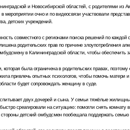
нинградской и Новосибирской областей, с родителями из 
 в мероприятии очно и по видеосвязи участвовали представ
тва, детских учреждений.
ость совместного с регионами поиска решений по каждой си
лишена родительских прав по причине злоупотребления алко
мбудсмену в Калининградской области, чтобы обеспечить з
 которая была ограничена в родительских правах, поэтому 
жила привлечь опытных психологов, чтобы помочь матери и
бласти будет сопровождать женщину в суде.
спитывает двух дочерей и сына. У семьи тяжёлые жилищные 
 быстро среагировали на ситуацию: помогли снять комнату в
й стороны детский омбудсмен пообещала поддержать семью