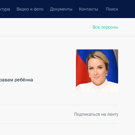
ктура
Видео и фото
Документы
Контакты
Поиск
Все персоны
равам ребёнка
Подписаться на ленту