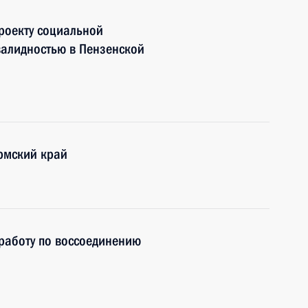
роекту социальной
валидностью в Пензенской
рмский край
работу по воссоединению