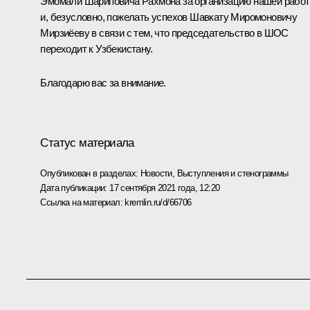
Эмомали Шариповича Рахмона за организацию нашей рабо
и, безусловно, пожелать успехов Шавкату Миромоновичу
Мирзиёеву в связи с тем, что председательство в ШОС
переходит к Узбекистану.
Благодарю вас за внимание.
Статус материала
Опубликован в разделах:
Новости
,
Выступления и стенограммы
Дата публикации:
17 сентября 2021 года, 12:20
Ссылка на материал:
kremlin.ru/d/66706