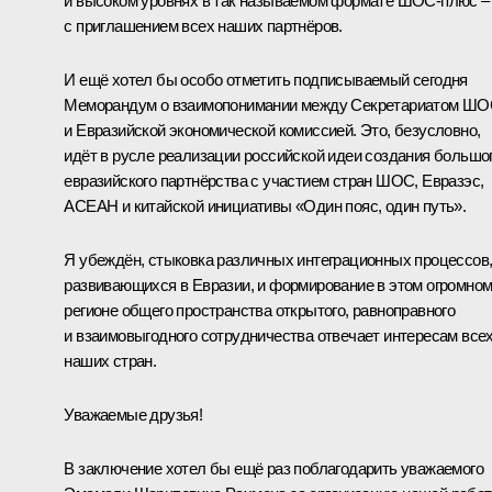
и высоком уровнях в так называемом формате ШОС-плюс –
с приглашением всех наших партнёров.
И ещё хотел бы особо отметить подписываемый сегодня
Меморандум о взаимопонимании между Секретариатом Ш
и Евразийской экономической комиссией. Это, безусловно,
идёт в русле реализации российской идеи создания большо
евразийского партнёрства с участием стран ШОС,
Евразэс
,
АСЕАН
и китайской инициативы «Один пояс, один путь».
Я убеждён, стыковка различных интеграционных процессов
развивающихся в Евразии, и формирование в этом огромно
регионе общего пространства открытого, равноправного
и взаимовыгодного сотрудничества отвечает интересам все
наших стран.
Уважаемые друзья!
В заключение хотел бы ещё раз поблагодарить уважаемого