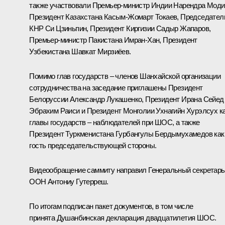
также участвовали Премьер-министр Индии
Нарендра Моди
Президент Казахстана
Касым-Жомарт Токаев
, Председател
КНР
Си Цзиньпин
, Президент Киргизии
Садыр Жапаров
,
Премьер-министр Пакистана Имран-Хан, Президент
Узбекистана
Шавкат Мирзиёев
.
Помимо глав государств – членов
Шанхайской организации
сотрудничества
на заседание приглашены Президент
Белоруссии
Александр Лукашенко
, Президент Ирана
Сейед
Эбрахим Раиси
и Президент Монголии
Ухнагийн Хурэлсух
к
главы государств – наблюдателей при ШОС, а также
Президент Туркменистана
Гурбангулы Бердымухамедов
как
гость председательствующей стороны.
Видеообращение саммиту направил Генеральный секретарь
ООН
Антониу Гутерреш
.
По итогам подписан
пакет документов
, в том числе
принята
Душанбинская декларация двадцатилетия ШОС
.