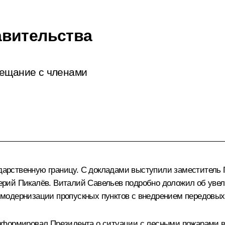
авительства
вещание с членами
сударственную границу. С докладами выступили заместител
рий Пикалёв. Виталий Савельев подробно доложил об увел
модернизации пропускных пунктов с внедрением передовых 
нформировал Президента о ситуации с лесными пожарами в 