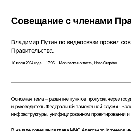
Совещание с членами Пр
Владимир Путин по видеосвязи провёл со
Правительства.
10 июля 2024 года
17:05
Московская область, Ново-Огарёво
Основная тема – развитие пунктов пропуска через го
и руководитель Федеральной таможенной службы Вале
инфраструктуры, унифицированном проектировании и 
В начале совещания глава МЧС Александр Куренков и