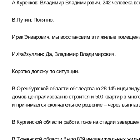
А.Куренков:
Владимир Владимирович, 242 человека все
В.Путин:
Понятно.
Ирек Энварович, мы восстановим эти жилые помещени
И.Файзуллин
:
Да, Владимир Владимирович.
Коротко доложу по ситуации.
В Оренбургской области обследовано 28 145 индивид
домов централизованно строится и 500 квартир в мног
и принимается окончательное решение – через выплат
В Курганской области работа тоже на стадии заверше
В Тюменской области было 839 индивидуальных жилых 