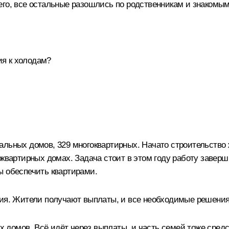
го, все остальные разошлись по родственникам и знакомы
я к холодам?
уальных домов, 329 многоквартирных. Начато строительств
оквартирных домах. Задача стоит в этом году работу завер
ы обеспечить квартирами.
ния. Жители получают выплаты, и все необходимые решения
домов. Всё идёт через выплаты, и часть семей тоже средс