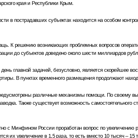
арского края и Республики Крым.
сти в пострадавших субъектах находится на особом контро
ощь. К решению возникающих проблемных вопросов операт
рации до субъектов доведено около шести миллиардов рубл
ень главной задачей, безусловно, является скорейшее во
ртиры. В пунктах временного размещения продолжают находи
предусмотрены различные механизмы помощи. По своему выб
аводка. Также существует возможность самостоятельного с
но с Минфином России проработан вопрос по увеличению 
ся их увеличение в 1,5 раза, то есть вместо 10 тысяч – 15