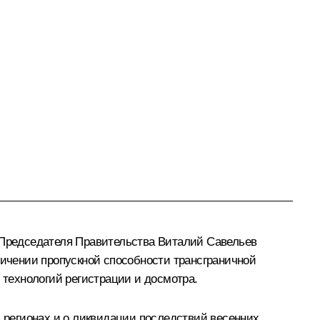
ь Председателя Правительства Виталий Савельев
ичении пропускной способности трансграничной
технологий регистрации и досмотра.
регионах и о ликвидации последствий весенних