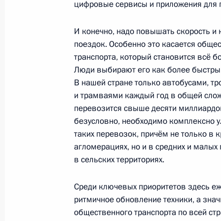
цифровые сервисы и приложения для 
И конечно, надо повышать скорость и
Запуск строительства ВСМ Москва 
поездок. Особенно это касается обще
энергоблока Ленинградской АЭС
транспорта, который становится всё б
14 марта 2024 года, 15:55
Люди выбирают его как более быстры
В нашей стране только автобусами, т
и трамваями каждый год в общей сло
Совещание по вопросам социально
перевозится свыше десяти миллиардов
безусловно, необходимо комплексно у
Чувашской Республики
таких перевозок, причём не только в 
22 февраля 2024 года, 20:30
агломерациях, но и в средних и малых 
в сельских территориях.
Совещание по строительству высок
Среди ключевых приоритетов здесь еж
железнодорожной магистрали Моск
ритмичное обновление техники, а знач
общественного транспорта по всей стр
15 февраля 2024 года, 22:00