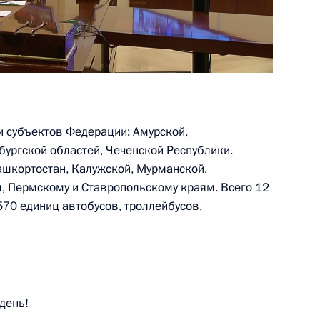
ва
и субъектов Федерации: Амурской,
бургской областей, Чеченской Республики.
изации спасательных работ
ашкортостан, Калужской, Мурманской,
, Пермскому и Ставропольскому краям. Всего 12
570 единиц автобусов, троллейбусов,
ва
день!