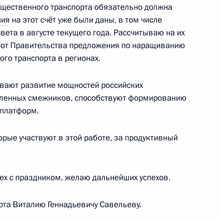
бщественного транспорта обязательно должна
для системы общественного
ния
на этот счёт уже были даны, в том числе
ета в августе текущего года. Рассчитываю на их
у от Правительства предложения по наращиванию
го транспорта в регионах.
ивают развитие мощностей российских
СД, участков трассы М-12
исленных смежников, способствуют формированию
а
 платформ.
орые участвуют в этой работе, за продуктивный
точных городов
х с праздником, желаю дальнейших успехов.
рта Виталию Геннадьевичу Савельеву.