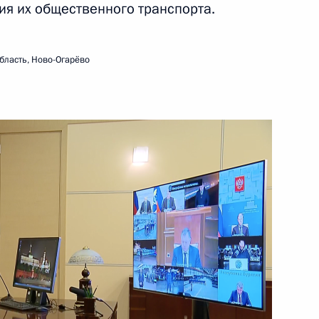
ия их общественного транспорта.
 Совета Безопасности
бласть, Ново-Огарёво
нфраструктуры
ва
а и открытие объектов