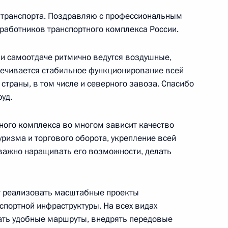
 транспорта. Поздравляю с профессиональным
редставителем Президента
 работников транспортного комплекса России.
портного коридора «Север –
и самоотдаче ритмично ведутся воздушные,
печивается стабильное функционирование всей
страны, в том числе и северного завоза. Спасибо
уд.
ва
тного комплекса во многом зависит качество
ризма и торгового оборота, укрепление всей
важно наращивать его возможности, делать
чении членов Правительства
ит реализовать масштабные проекты
ов служб
спортной инфраструктуры. На всех видах
ать удобные маршруты, внедрять передовые