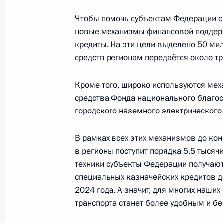
Чтобы помочь субъектам Федерации с
новые механизмы финансовой поддер
Совещание по вопросам социально
кредиты. На эти цели выделено 50 мил
Калининградской области
средств регионам передаётся около тр
25 января 2024 года, 18:45
Кроме того, широко используются мех
средства Фонда национального благос
городского наземного электрического 
Открытие автомобильной дороги М
21 декабря 2023 года, 14:30
В рамках всех этих механизмов до ко
в регионы поступит порядка 5,5 тысяч
техники субъекты Федерации получают 
специальных казначейских кредитов д
Совещание с членами Правительст
2024 года. А значит, для многих наши
22 ноября 2023 года, 14:55
транспорта станет более удобным и б