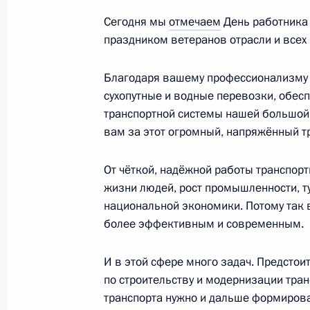
Сегодня мы
отмечаем
День работника
Виталий Савельев назначен спецп
праздником ветеранов отрасли и всех
по развитию международного транс
Юг»
Благодаря вашему профессионализму 
сухопутные и водные перевозки, обес
25 ноября 2024 года, 19:00
транспортной системы нашей большой 
вам за этот огромный, напряжённый тр
Совещание с членами Правительст
От чёткой, надёжной работы транспор
жизни людей, рост промышленности, ту
10 июля 2024 года, 17:05
национальной экономики. Потому так 
более эффективным и современным.
Президент подписал указы о назна
И в этой сфере много задач. Предсто
Российской Федерации и директор
по строительству и модернизации тран
14 мая 2024 года, 21:25
транспорта нужно и дальше формиров