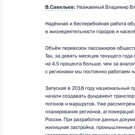
Заседание Президиума Госсовета п
В.Савельев
:
Уважаемый Владимир Вл
общественного транспорта
Надёжная и бесперебойная работа об
17 августа 2023 года, 21:10
в жизнедеятельности городов и насел
Объём перевозок пассажиров обществ
Совещание с членами Правительст
Так, за девять месяцев текущего года
2 августа 2023 года, 17:30
на 4,5 процента больше, чем за анало
с регионами мы постоянно работаем 
Запуская в 2018 году национальный п
Совещание с членами Правительст
начали создавать фундамент транспор
19 июля 2023 года, 20:45
потоков и маршрутов. Уже рассмотрен
планирования регионов, агломераций 
России. При разработке данных докум
жилищная застройка, промышленные п
Совещание по ситуации в районе 