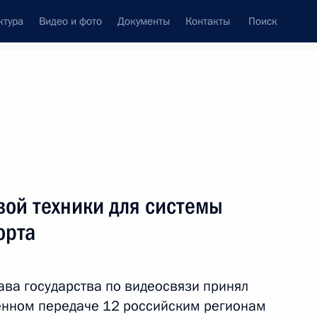
ктура
Видео и фото
Документы
Контакты
Поиск
Все персоны
тва Российской
вой техники для системы
орта
Подписаться на ленту
ава государства по видеосвязи принял
ённом передаче 12 российским регионам