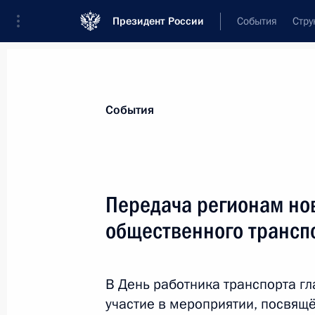
Президент России
События
Стру
Материалы по выбранной персоне
События
Савельев
,
Виталий
Геннадьевич
Заместитель Председателя Правительс
Передача регионам но
Федерации
общественного трансп
Лента событий
В День работника транспорта гл
участие в мероприятии, посвящ