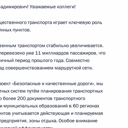
о вопросам развития
адимирович! Уважаемые коллеги!
щественного транспорта играет ключевую роль
ённых пунктов.
енным транспортом стабильно увеличивается.
ва
 перевезено уже 11 миллиардов пассажиров, что
гичный период прошлого года. Совместно
над совершенствованием маршрутной сети.
роект «Безопасные и качественные дороги», мы
ва
тных систем путём планирования транспортных
о более 200 документов транспортного
и муниципальных образований в 60 регионах
ентов учитывается действующая и планируемая
редприятия, зоны отдыха. Особое внимание
Крымского моста