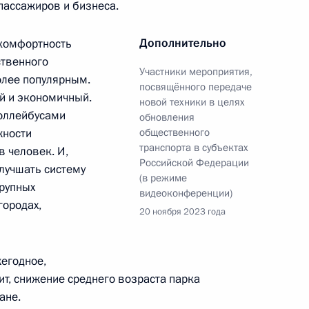
пассажиров и бизнеса.
Дополнительно
 комфортность
– Санкт-Петербург и седьмого
ственного
Участники мероприятия,
олее популярным.
посвящённого передаче
й и экономичный.
новой техники в целях
роллейбусами
обновления
жности
общественного
транспорта в субъектах
-экономического развития
 человек. И,
Российской Федерации
лучшать систему
(в режиме
крупных
видеоконференции)
городах,
20 ноября 2023 года
оскоростной
егодное,
ва – Санкт-Петербург
ит, снижение среднего возраста парка
ане.