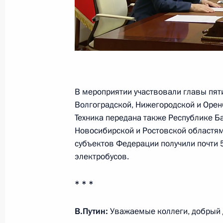
14 апреля 2025 года, 18:40
Совещание с членами Правительст
23 января 2025 года, 18:00
В мероприятии участвовали главы пят
Волгоградской, Нижегородской и Орен
Президент дал поручения по орган
Техника передана также Республике Б
в Керченском проливе
Новосибирской и Ростовской областям
субъектов Федерации получили почти 
15 декабря 2024 года, 16:15
электробусов.
* * *
Совещание с членами Правительст
11 декабря 2024 года, 22:20
В.Путин:
Уважаемые коллеги, добрый 