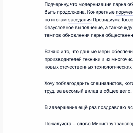
Подчеркну, что модернизация парка о
Передача регионам новой техники 
быть продолжена. Конкретные
поруче
транспорта
по итогам
заседания
Президиума Госсов
безусловное выполнение, а также жд
20 ноября 2023 года, 19:10
темпов обновления парка общественно
Важно и то, что данные меры обеспеч
Открытие северного направления М
производителей техники и их многоч
«Восток» и южного обхода Арзамас
новых отечественных технологических
8 сентября 2023 года, 15:55
Хочу поблагодарить специалистов, кот
труд, за весомый вклад в общее дело.
Совещание по развитию дальневос
В завершение ещё раз поздравляю все
5 сентября 2023 года, 18:15
Пожалуйста – слово Министру транспо