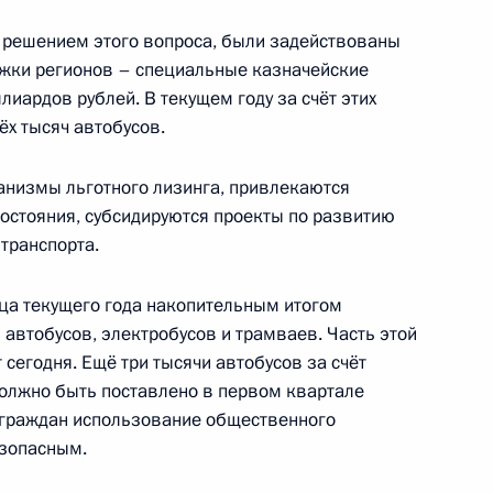
 решением этого вопроса, были задействованы
жки регионов – специальные казначейские
-экономического развития
лиардов рублей. В текущем году за счёт этих
ёх тысяч автобусов.
анизмы льготного лизинга, привлекаются
остояния, субсидируются проекты по развитию
транспорта.
-12 «Восток»
нца текущего года накопительным итогом
и автобусов, электробусов и трамваев. Часть этой
сегодня. Ещё три тысячи автобусов за счёт
олжно быть поставлено в первом квартале
ва
х граждан использование общественного
езопасным.