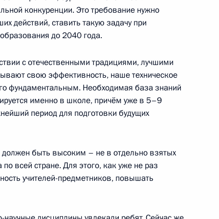
альной конкуренции. Это требование нужно
их действий, ставить такую задачу при
 образования до 2040 года.
ва
тствии с отечественными традициями, лучшими
ывают свою эффективность, наше техническое
го фундаментальным. Необходимая база знаний
чении членов Правительства
ируется именно в школе, причём уже в 5–9
ажнейший период для подготовки будущих
ов служб
 должен быть высоким – не в отдельно взятых
 по всей стране. Для этого, как уже не раз
 направлению «Образование»
нность учителей-предметников, повышать
о-научные дисциплины увлекали ребят. Сейчас же