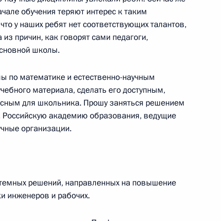
ачале обучения теряют интерес к таким
ва
, что у наших ребят нет соответствующих талантов,
 из причин, как говорят сами педагоги,
основной школы.
ы по математике и естественно-научным
граммы капитального
чебного материала, сделать его доступным,
ресным для школьника. Прошу заняться решением
, Российскую академию образования, ведущие
учные организации.
 Сергеем Кравцовым
стемных решений, направленных на повышение
и инженеров и рабочих.
кого движения детей