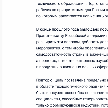
технического образования. Подготов
рабочих по приоритетным для России 
Заседание Совета по реализации г
по которым запускаются новые национ
поддержки русского языка и языко
5 июня 2025 года, 16:55
В конце прошлого года было дано пор
Правительству, Российской академии 
расширить эти вопросы, добавить до
мероприятия, с тем чтобы обеспечить 
Совещание с членами Правительст
самодостаточность страны в важнейши
22 мая 2025 года, 18:45
а превосходство отечественных науко
и продукции в жизненно важных сфера
Повторю, цель поставлена предельно 
Заседание Совета по науке и обра
в области технологического развития
6 февраля 2025 года, 19:15
быть конкурентоспособна по ключевы
специалисты, способные генерировать
только формирующихся индустрий, го