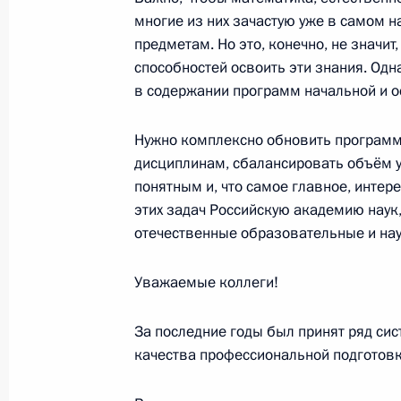
многие из них зачастую уже в самом н
Совещание с членами Правительст
предметам. Но это, конечно, не значит
4 апреля 2024 года, 19:10
способностей освоить эти знания. Одна
в содержании программ начальной и 
Нужно комплексно обновить программ
Совещание о ходе реализации про
дисциплинам, сбалансировать объём у
ремонта школ
понятным и, что самое главное, инте
20 февраля 2024 года, 22:05
этих задач Российскую академию наук
отечественные образовательные и на
Встреча с Министром просвещения
Уважаемые коллеги!
15 января 2024 года, 13:50
За последние годы был принят ряд си
качества профессиональной подготовк
Заседание набсовета общероссийс