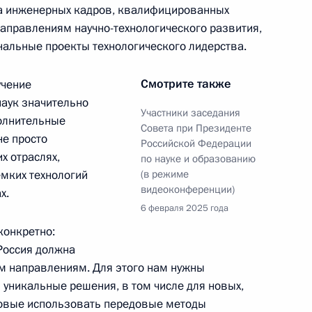
ка инженерных кадров, квалифицированных
направлениям научно-технологического развития,
осполитики в сфере
альные проекты технологического лидерства.
в народов России
Смотрите также
учение
наук значительно
Участники заседания
полнительные
Совета при Президенте
не просто
Российской Федерации
ва
х отраслях,
по науке и образованию
ёмких технологий
(в режиме
видеоконференции)
х.
6 февраля 2025 года
конкретно:
зованию
 Россия должна
м направлениям. Для этого нам нужны
 уникальные решения, в том числе для новых,
товые использовать передовые методы