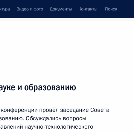
ктура
Видео и фото
Документы
Контакты
Поиск
Все персоны
дерации
ауке и образованию
оконференции провёл заседание Совета
Подписаться на ленту
азованию. Обсуждались вопросы
авлений научно-технологического