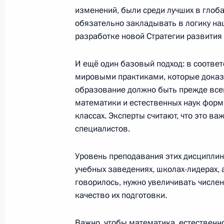
изменений, были среди лучших в глоб
обязательно закладывать в логику наш
разработке новой Стратегии развития
Совещание с членами Правительст
4 июня 2024 года, 20:40
И ещё один базовый подход: в соотве
мировыми практиками, которые доказ
образование должно быть прежде все
Президент подписал указы о назна
математики и естественных наук форм
классах. Эксперты считают, что это в
Российской Федерации и директор
специалистов.
14 мая 2024 года, 21:25
Уровень преподавания этих дисциплин
учебных заведениях, школах-лидерах, а
Заседание комиссии Госсовета по
говорилось, нужно увеличивать числе
качество их подготовки.
15 апреля 2024 года, 17:30
Важно, чтобы математика, естественн