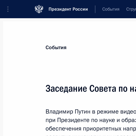
Президент России
События
Стру
Материалы по выбранной персоне
События
Кравцов
,
Сергей
Сергеевич
Министр просвещения Российской Фе
Заседание Совета по н
Владимир Путин в режиме виде
Лента событий
при Президенте по науке и обр
обеспечения приоритетных напр