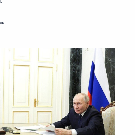
.
осполитики в сфере
в народов России
мль
 Сергеем Кравцовым
ва
ссии по историческому