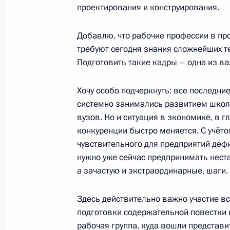
Заседание расширенного президи
проектирования и конструирования.
комиссии по историческому просв
Добавлю, что рабочие профессии в пр
3 февраля 2025 года, 20:35
требуют сегодня знания сложнейших т
Подготовить такие кадры – одна из в
Встреча с Министром просвещения
Хочу особо подчеркнуть: все последни
системно занимались развитием школ
3 февраля 2025 года, 13:45
вузов. Но и ситуация в экономике, в 
конкуренции быстро меняется. С учёто
чувствительного для предприятий деф
Совещание с членами Правительст
нужно уже сейчас предпринимать нест
11 декабря 2024 года, 22:20
а зачастую и экстраординарные, шаги.
Здесь действительно важно участие в
подготовки содержательной повестки
Открытие Центра международного с
рабочая группа, куда вошли представи
образования