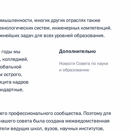
ума Межведомственной
ещению
омышленности, многих других отраслях также
ехнологических систем, инженерных компетенций.
ажнейших задач для всех уровней образования.
 Сергеем Кравцовым
Дополнительно
е годы мы
, колледжей,
Новости Совета по науке
глобальной
и образованию
м острого,
ицита кадров
ва
андартные,
сего профессионального сообщества. Поэтому для
 нашего совета была создана межведомственная
отрудничества с ОАЭ в сфере
тели ведущих школ, вузов, научных институтов,