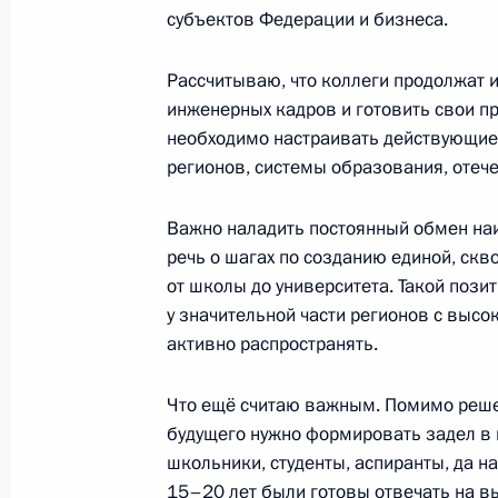
субъектов Федерации и бизнеса.
21 октября 2024 года, 16:10
Рассчитываю, что коллеги продолжат 
инженерных кадров и готовить свои п
Встреча с лауреатами всероссийски
необходимо настраивать действующие
образования
регионов, системы образования, отеч
3 октября 2024 года, 17:10
Важно наладить постоянный обмен на
речь о шагах по созданию единой, скв
от школы до университета. Такой пози
Посещение индустриального парка 
у значительной части регионов с выс
активно распространять.
2 октября 2024 года, 16:50
Что ещё считаю важным. Помимо реше
будущего нужно формировать задел в 
Совещание с членами Правительст
школьники, студенты, аспиранты, да н
22 августа 2024 года, 15:50
15–20 лет были готовы отвечать на в