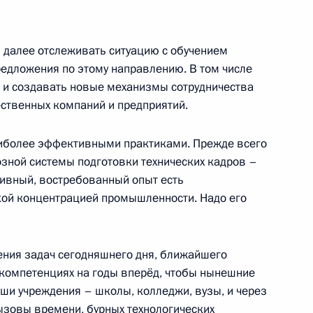
и далее отслеживать ситуацию с обучением
редложения по этому направлению. В том числе
х конкурсов в сфере
 и создавать новые механизмы сотрудничества
ественных компаний и предприятий.
иболее эффективными практиками. Прежде всего
озной системы подготовки технических кадров –
тивный, востребованный опыт есть
«Руднево»
окой концентрацией промышленности. Надо его
ния задач сегодняшнего дня, ближайшего
компетенциях на годы вперёд, чтобы нынешние
ва
аши учреждения – школы, колледжи, вузы, и через
ызовы времени, бурных технологических