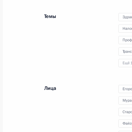
16 октября 2024 года
Аудио, 1 ч.
Темы
Владимир Путин в режиме
Здра
видеоконференции провёл
Нало
совещание с членами
Правительства.
Проф
Транс
Ещё 
Лица
Егор
Президент ознакомился
Мура
с новыми инвестпроектами
Стар
в ряде регионов России
Файз