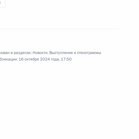
2
8 октября 2024 года
Аудио, 25 мин.
ован в разделах:
Новости
,
Выступления и стенограммы
бликации:
16 октября 2024 года, 17:50
Встреча с Артёмом Жогой
2 октября 2024 года
Аудио, 8 мин.