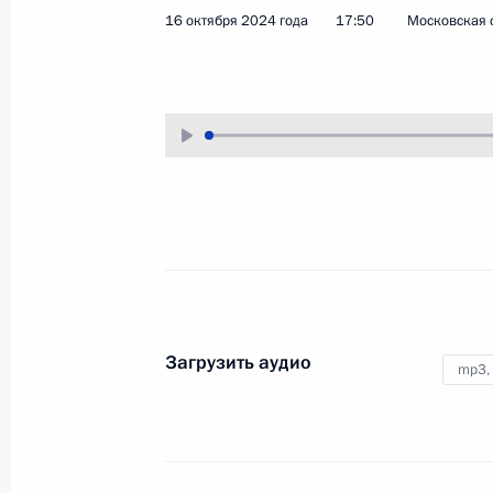
16 октября 2024 года
17:50
Московская 
18 октября 2024 года
Аудио, 11 мин.
В Центре международной торговли
Владимир Путин осмотрел
экспозицию, посвящённую
сотрудничеству Российского фонда
прямых инвестиций (РФПИ)
со странами БРИКС и инвестициям
в развитие технологий
искусственного интеллекта (ИИ).
Загрузить аудио
Совещание с членами
mp3,
Правительства