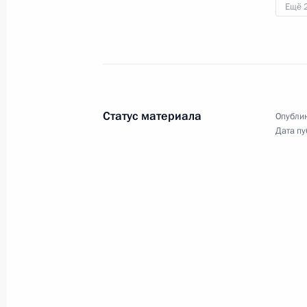
Ещё 
9 октября 2024 года
Аудио, 37 мин.
Глава государства по видеосвязи
ознакомился с ходом реализации
новых инвестиционных проектов
в промышленности
во Владимирской, Нижегородской,
Статус материала
Опублик
Самарской и Иркутской областях
Дата пу
и в Краснодарском крае.
Выступления на заседании
Совета глав государств –
участников СНГ в узком
составе
8 октября 2024 года
Аудио, 5 мин.