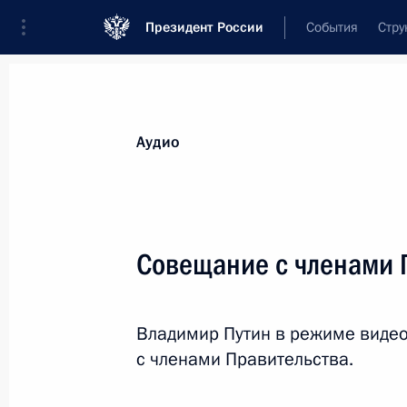
Президент России
События
Стру
Видеозаписи
Фотографии
Аудиозапи
Все материалы
Выступления
Совещан
Аудио
Показа
Совещание с членами 
Посещение выставки РФПИ
Владимир Путин в режиме виде
по теме искусственного
с членами Правительства.
интеллекта