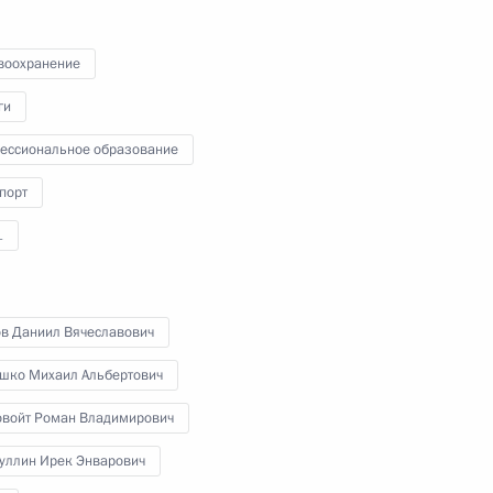
11 октября 2024 года
Аудио, 8 мин.
В Ашхабаде Владимир Путин
воохранение
принял участие в пленарном
ги
заседании Международного
форума «Взаимосвязь времён
ессиональное образование
и цивилизаций – основа мира
и развития», посвящённого 300-
порт
летию со дня рождения
выдающегося туркменского поэта
1
и мыслителя Махтумкули Фраги.
ов Даниил Вячеславович
Выступления на заседании Совета
шко Михаил Альбертович
глав государств – участников СНГ
овойт Роман Владимирович
в широком составе
уллин Ирек Энварович