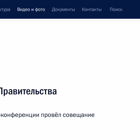
ктура
Видео и фото
Документы
Контакты
Поиск
си
ия, встречи
Встречи со СМИ
октябрь, 2024
ть следующие материалы
Правительства
Посещение спортивных
оконференции провёл совещание
соревнований для ветеранов
СВО «Герои нашего
времени»