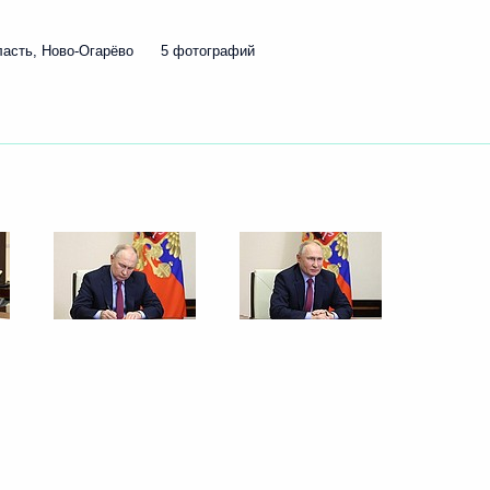
ть следующие материалы
ласть, Ново-Огарёво
5 фотографий
ое совещание в Ново-Огарёве
ва
-экономического развития