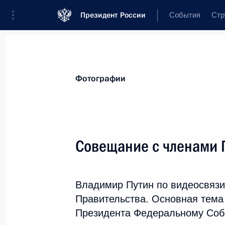
Президент России
События
Стр
Материалы по выбранной персоне
Фотографии
Хуснуллин
,
Марат
Шакирзянович
Заместитель Председателя Правитель
Совещание с членами 
Федерации
Владимир Путин по видеосвязи
Лента событий
Правительства. Основная тема
Президента Федеральному Соб