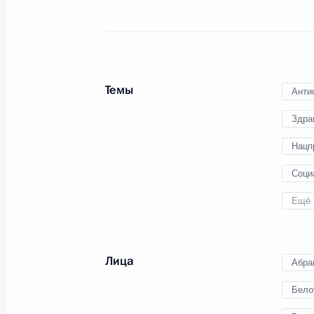
Открытие автодорожных обходов Тв
16 июля 2024 года, 11:15
Темы
Анти
Здра
Совещание с членами Правительст
Нацп
4 июня 2024 года, 20:40
Соци
Ещё 
Президент подписал указы о назна
Российской Федерации и директор
Лица
14 мая 2024 года, 21:25
Абра
Бело