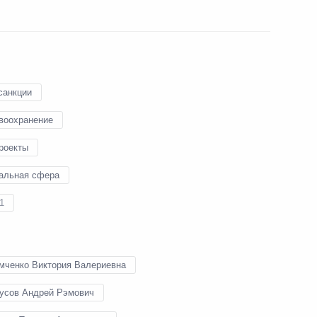
ери и Тольятти
санкции
воохранение
ва
роекты
альная сфера
1
чении членов Правительства
ов служб
мченко Виктория Валериевна
усов Андрей Рэмович