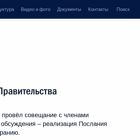
уктура
Видео и фото
Документы
Контакты
Поиск
Все персоны
ства Российской
Правительства
 провёл совещание с членами
Подписаться на ленту
 обсуждения – реализация Послания
ранию.