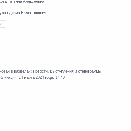
кова Татьяна Алексеевна
ктов в новых регионах России
уров Денис Валентинович
2
ссовета по направлениям
идиума Правительственной
кован в разделах:
Новости
,
Выступления и стенограммы
убликации:
14 марта 2024 года, 17:40
ва
ческих автомобильных