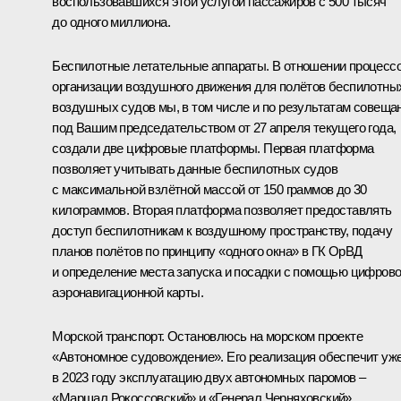
воспользовавшихся этой услугой пассажиров с 500 тысяч
до одного миллиона.
Беспилотные летательные аппараты. В отношении процесс
организации воздушного движения для полётов беспилотны
воздушных судов мы, в том числе и по результатам
совеща
под Вашим председательством от 27 апреля текущего года,
создали две цифровые платформы. Первая платформа
позволяет учитывать данные беспилотных судов
с максимальной взлётной массой от 150 граммов до 30
килограммов. Вторая платформа позволяет предоставлять
доступ беспилотникам к воздушному пространству, подачу
планов полётов по принципу «одного окна» в ГК ОрВД
и определение места запуска и посадки с помощью цифров
аэронавигационной карты.
Морской транспорт. Остановлюсь на морском проекте
«Автономное судовождение». Его реализация обеспечит уж
в 2023 году эксплуатацию двух автономных паромов –
«Маршал Рокоссовский» и «Генерал Черняховский»