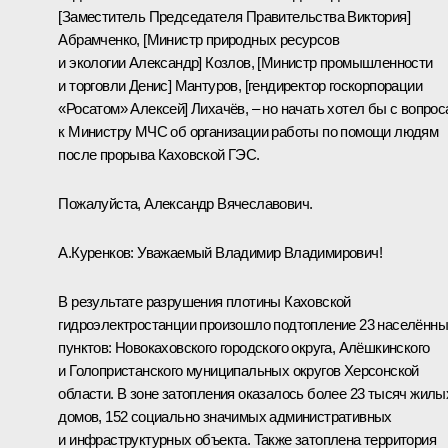
[Заместитель Председателя Правительства Виктория]
Абрамченко, [Министр природных ресурсов
и экологии Александр] Козлов, [Министр промышленности
и торговли Денис] Мантуров, [гендиректор госкорпорации
«Росатом» Алексей] Лихачёв, ‒ но начать хотел бы с вопрос
к Министру МЧС об организации работы по помощи людям
после прорыва Каховской ГЭС.
Пожалуйста, Александр Вячеславович.
А.Куренков
:
Уважаемый Владимир Владимирович!
В результате разрушения плотины Каховской
гидроэлектростанции произошло подтопление 23 населённ
пунктов: Новокаховского городского округа, Алёшкинского
и Голопристанского муниципальных округов Херсонской
области. В зоне затопления оказалось более 23 тысяч жилы
домов, 152 социально значимых административных
и инфраструктурных объекта. Также затоплена территория