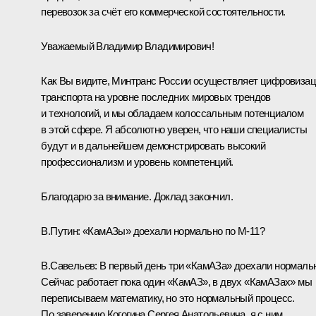
перевозок за счёт его коммерческой состоятельности.
Уважаемый Владимир Владимирович!
Как Вы видите, Минтранс России осуществляет цифровиза
транспорта на уровне последних мировых трендов
и технологий, и мы обладаем колоссальным потенциалом
в этой сфере. Я абсолютно уверен, что наши специалисты
будут и в дальнейшем демонстрировать высокий
профессионализм и уровень компетенций.
Благодарю за внимание. Доклад закончил.
В.Путин:
«КамАЗы» доехали нормально по М-11?
В.Савельев:
В первый день три «КамАЗа» доехали нормальн
Сейчас работает пока один «КамАЗ», в двух «КамАЗах» мы
переписываем математику, но это нормальный процесс.
По заверению Когогина Сергея Анатольевича, я с ним