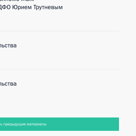
 ДФО Юрием Трутневым
льства
льства
ть предыдущие материалы