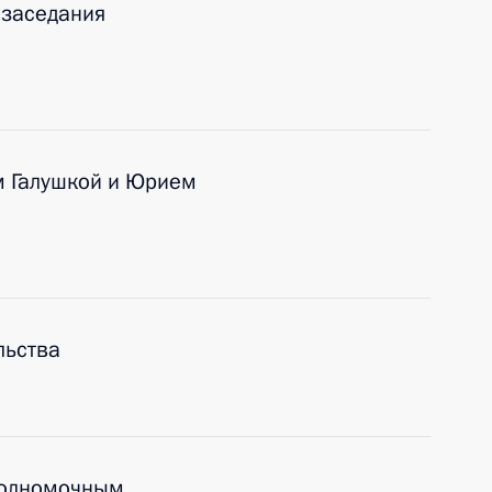
 заседания
м Галушкой и Юрием
льства
полномочным