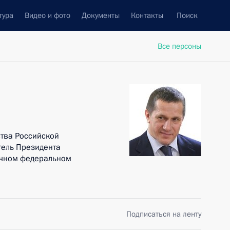
тура
Видео и фото
Документы
Контакты
Поиск
Все персоны
тва Российской
ель Президента
очном федеральном
Подписаться на ленту