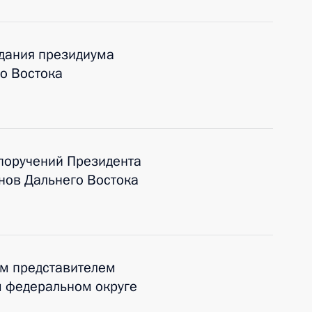
дания президиума
го Востока
поручений Президента
нов Дальнего Востока
ым представителем
м федеральном округе