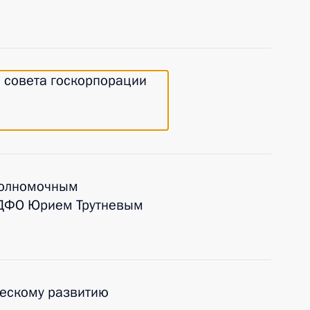
о совета госкорпорации
полномочным
 ДФО Юрием Трутневым
ческому развитию