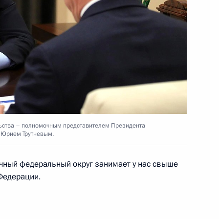
ксандром Козловым
ьства – полномочным представителем Президента
 Юрием Трутневым.
чный федеральный округ занимает у нас свыше
Федерации.