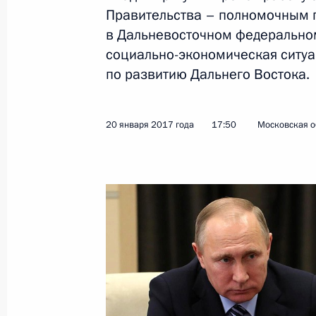
Правительства – полномочным 
в Дальневосточном федерально
Показа
социально-экономическая ситуа
по развитию Дальнего Востока.
Заседание рабочей группы Госсове
вопросам и противодействию расп
20 января 2017 года
17:50
Московская о
коронавирусной инфекции
6 апреля 2022 года, 12:30
Совещание с членами Правительст
10 марта 2021 года, 18:30
Совещание о ситуации с паводками