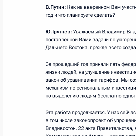
В.Путин:
Как на вверенном Вам участк
год и что планируете сделать?
Совещание по подготовке заседани
по развитию Дальнего Востока
Ю.Трутнев:
Уважаемый Владимир Влад
20 июня 2018 года, 15:00
поставленной Вами задачи по ускоре
Дальнего Востока, прежде всего созд
Совещание о ходе исполнения пор
За прошедший год приняли пять федер
о комплексном развитии регионов
жизни людей, на улучшение инвестици
закон об уравнивании тарифов. Мы со
6 марта 2018 года, 14:00
механизм по региональным инвестици
по выделению людям бесплатно одного
Рабочая встреча с полномочным п
Эта работа продолжается. У нас сейчас
в Дальневосточном федеральном о
в том числе законопроект об упрощен
17 июля 2017 года, 15:15
Владивосток, 22 акта Правительства, 