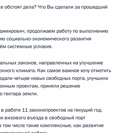
е обстоят дела? Что Вы сделали за прошедший
я президиума Госсовета
имирович, продолжаем работу по выполнению
нию социально-экономического развития
аём системные условия.
учений Президента
альных законов, направленных на улучшение
 Дальнего Востока
онного климата. Как самое важное хочу отметить
здали четыре новых свободных порта, улучшили
онным проектам, приняли решение
 гектара земли.
редставителем Президента
 в работе 11 законопроектов на текущий год,
круге Юрием Трутневым
ии визового въезда в свободный порт
в том числе такие комплексные, как развитие