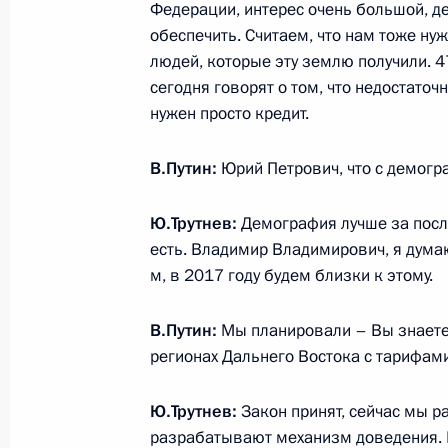
Федерации, интерес очень большой, д
обеспечить. Считаем, что нам тоже ну
людей, которые эту землю получили. 
Совещание с членами Правительст
сегодня говорят о том, что недостато
26 августа 2015 года, 19:40
нужен просто кредит.
В.Путин:
Юрий Петрович, что с демогр
Совещание с членами Правительст
Ю.Трутнев:
Демография лучше за после
15 июля 2015 года, 16:15
есть. Владимир Владимирович, я дума
м, в 2017 году будем близки к этому.
В.Путин:
Мы планировали – Вы знаете,
Показа
регионах Дальнего Востока с тарифами
Ю.Трутнев:
Закон принят, сейчас мы р
разрабатывают механизм доведения. На