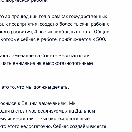
мотворческой работе.
 то за прошедший год в рамках государственных
вета госкорпорации
ых предприятия, создано более тысячи рабочих
щего развития, 4 новых свободных порта. Общее
которые сейчас в работе, приближается к 500.
али замечание на Совете Безопасности
ащать внимание на высокотехнологичные
омочным представителем
ым
это то, что мы должны делать.
носимся к Вашим замечаниям. Мы
ому развитию и приоритетным
годня в структуре реализуемых на Дальнем
ёму инвестиций – высокотехнологичные
что этого недостаточно. Сейчас создаём вместе