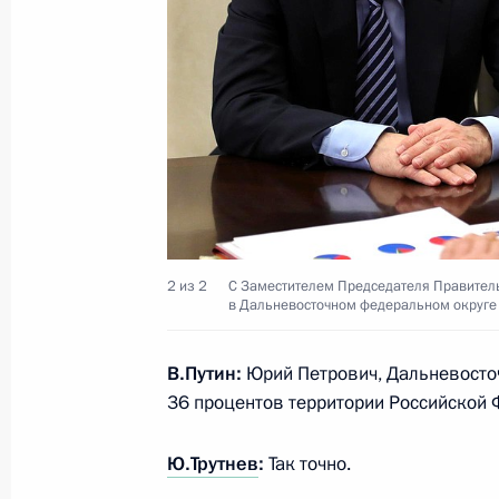
27 апреля 2020 года, 15:25
Встреча с Юрием Трутневым и Але
6 апреля 2020 года, 14:25
Заседание президиума Госсовета
2 из 2
С Заместителем Председателя Правител
в Дальневосточном федеральном округе
4 сентября 2019 года, 13:50
В.Путин:
Юрий Петрович, Дальневосто
36 процентов территории Российской 
Заседание президиума Госсовета
10 сентября 2018 года, 11:50
Ю.Трутнев
:
Так точно.