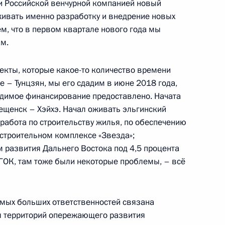
и Российской венчурной компанией новый
живать именно разработку и внедрение новых
м, что в первом квартале нового года мы
й ситуации на Дальнем
ам.
екты, которые какое-то количество времени
 – Тунцзян, мы его сдадим в июне 2018 года,
одимое финансирование предоставлено. Начата
ещенск – Хэйхэ. Начал оживать эльгинский
о вопросу исполнения
работа по строительству жилья, по обеспечению
я развития
остроительном комплексе «Звезда»;
развития Дальнего Востока под 4,5 процента
ГОК, там тоже были некоторые проблемы, – всё
 самых больших ответственностей связана
едания Государственного
я территорий опережающего развития