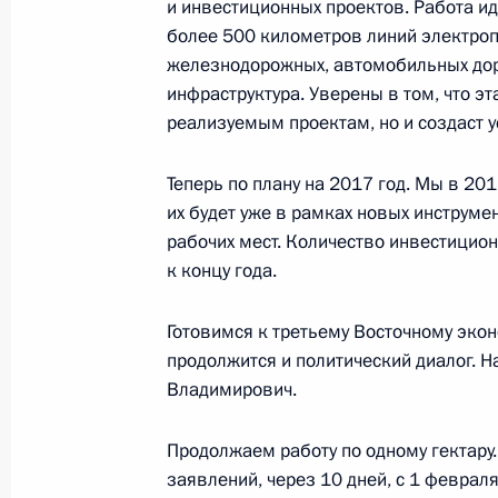
и инвестиционных проектов. Работа ид
11 июня 2016 года, 16:00
более 500 километров линий электроп
железнодорожных, автомобильных дор
инфраструктура. Уверены в том, что э
реализуемым проектам, но и создаст 
Рабочая встреча с Александром Г
4 мая 2016 года, 13:45
Теперь по плану на 2017 год. Мы в 20
их будет уже в рамках новых инструме
рабочих мест. Количество инвестицион
Совещание с членами Правительст
к концу года.
27 января 2016 года, 14:00
Готовимся к третьему Восточному экон
продолжится и политический диалог. 
Владимирович.
Встреча с вице-премьером – полн
Президента в ДФО Юрием Трутнев
Продолжаем работу по одному гектару.
29 декабря 2015 года, 16:00
заявлений, через 10 дней, с 1 февраля