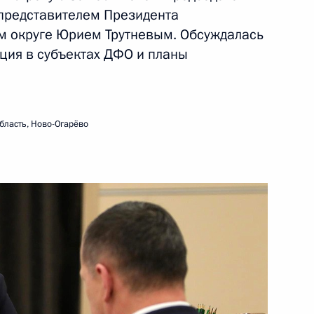
представителем Президента
м округе Юрием Трутневым. Обсуждалась
ть следующие материалы
ция в субъектах ДФО и планы
та по экономическим
ространению новой
бласть, Ново-Огарёво
ва
 и пожарами в регионах