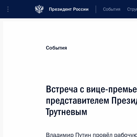
Президент России
События
Стру
Материалы по выбранной персоне
События
Трутнев
,
Юрий
Петрович
Заместитель Председателя Правительс
Встреча с вице-премь
Федерации – полномочный представит
Российской Федерации в Дальневост
представителем Прези
округе
Трутневым
Биография
Лента событий
Владимир Путин провёл рабочую