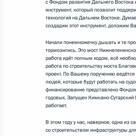
с Фондом развития Дальнего Востока 
инструмент, который позволит поддер
технологий на Дальнем Востоке. Думае
Совещание по вопросу о паводково
создадим этот инструмент, доложим В
Востоке
2 сентября 2016 года, 15:30
Начали понемножечку дышать и те про
тормозились. Это мост Нижнеленинское
работа идёт полным ходом, всё необх
работа по строительству моста Благов
Игорь Левитин провёл совещание п
проект. По Вашему поручению ведётся 
поручений Президента, касающихс
людей, которые будут работать на суд
рыбохозяйственного комплекса
финансирование представлено Фондом 
3 августа 2016 года, 10:00
годовых. Запущен Кимкано-Сутарский 
работает.
В этом году у нас, наверное, одна из
Перечень поручений по итогам зас
со строительством инфраструктуры дл
совета