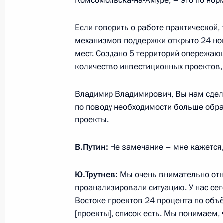
Комсомольска-на-Амуре, – это по нор
Если говорить о работе практической,
Указ о членах наблюдательного со
механизмов поддержки открыто 24 нов
«Росатом»
мест. Создано 5 территорий опережаю
23 января 2017 года, 17:20
количество инвестиционных проектов, 
Владимир Владимирович, Вы нам сдел
по поводу необходимости больше обр
Встреча с вице-премьером – полн
проекты.
Президента в ДФО Юрием Трутнев
20 января 2017 года, 17:50
В.Путин:
Не замечание – мне кажется, 
Ю.Трутнев:
Мы очень внимательно от
Заседание Совета по стратегическ
проанализировали ситуацию. У нас се
проектам
Востоке проектов 24 процента по объ
[проекты], список есть. Мы понимаем, 
21 сентября 2016 года, 16:20