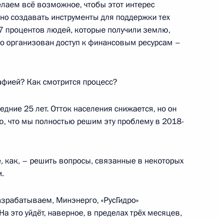
елаем всё возможное, чтобы этот интерес
жно создавать инструменты для поддержки тех
47 процентов людей, которые получили землю,
ва
чно организован доступ к финансовым ресурсам –
афией? Как смотрится процесс?
ва
дние 25 лет. Отток населения снижается, но он
ю, что мы полностью решим эту проблему в 2018-
 как, – решить вопросы, связанные в некоторых
ть предыдущие материалы
.
азрабатываем, Минэнерго, «РусГидро»
 это уйдёт, наверное, в пределах трёх месяцев,