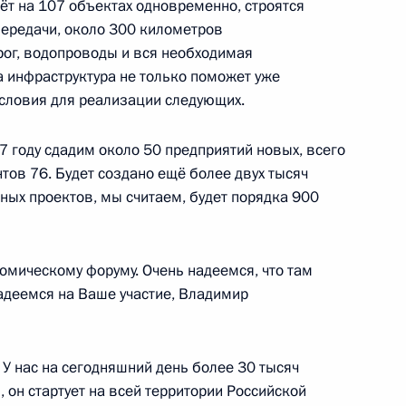
ёт на 107 объектах одновременно, строятся
ередачи, около 300 километров
ог, водопроводы и вся необходимая
та инфраструктура не только поможет уже
условия для реализации следующих.
алушкой и Юрием Трутневым
17 году сдадим около 50 предприятий новых, всего
нтов 76. Будет создано ещё более двух тысяч
ных проектов, мы считаем, будет порядка 900
ва
омическому форуму. Очень надеемся, что там
Надеемся на Ваше участие, Владимир
омочным представителем
ым
 У нас на сегодняшний день более 30 тысяч
, он стартует на всей территории Российской