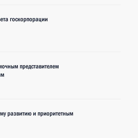
вета госкорпорации
омочным представителем
ым
ому развитию и приоритетным