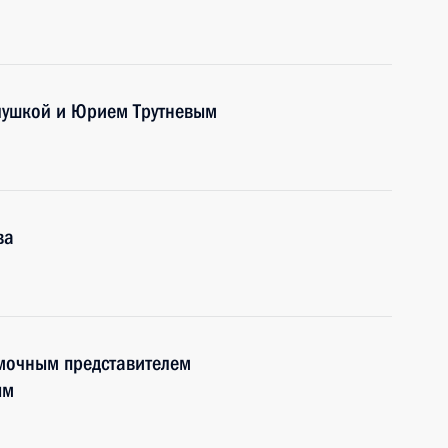
алушкой и Юрием Трутневым
ва
омочным представителем
ым