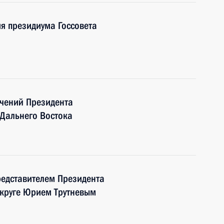
я президиума Госсовета
учений Президента
 Дальнего Востока
редставителем Президента
круге Юрием Трутневым