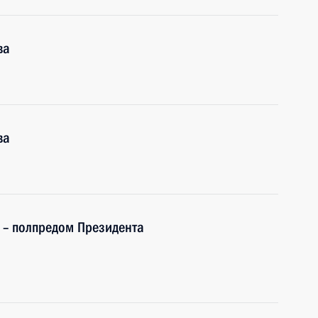
ва
ва
 – полпредом Президента