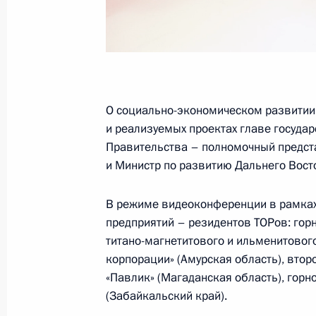
Посещение филиала Национального
в Приморском крае
4 сентября 2025 года, 10:00
О социально-экономическом развитии
и реализуемых проектах главе госуда
Заседание Совета по защите нацио
Правительства – полномочный предст
в Арктике
и Министр по развитию Дальнего Вост
26 августа 2025 года, 19:00
В режиме видеоконференции в рамках
предприятий – резидентов ТОРов: го
титано-магнетитового и ильменитовог
Заседание Совета по защите нацио
корпорации» (Амурская область), вто
Морской коллегии
«Павлик» (Магаданская область), горн
22 ноября 2024 года, 16:00
(Забайкальский край).