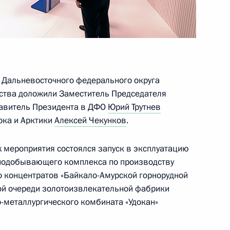
 центра «Россия»
 Дальневосточного федерального округа
рства доложили Заместитель Председателя
нальных интересов России
авитель Президента в ДФО
Юрий Трутнев
ока и Арктики
Алексей Чекунков
.
 мероприятия состоялся запуск в эксплуатацию
рнодобывающего комплекса по производству
о концентратов «Байкало-Амурской горнорудной
нальных интересов в Арктике
рой очереди золотоизвлекательной фабрики
о-металлургического комбината «Удокан»