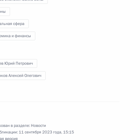
и, работающими на Дальнем
оны
альная сфера
омика и финансы
Квартал труда»
нев Юрий Петрович
нков Алексей Олегович
чении членов Правительства
ов служб
ован в разделе:
Новости
бликации:
11 сентября 2023 года, 15:15
ая версия