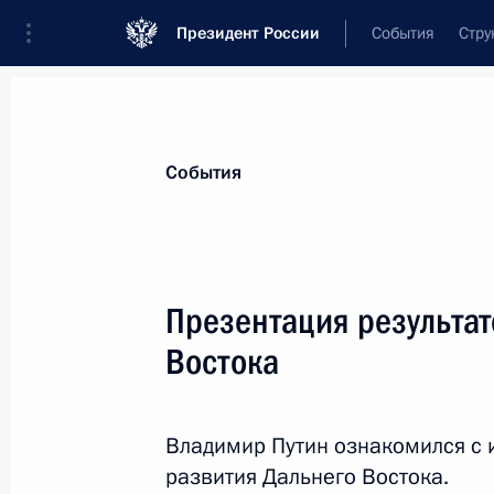
Президент России
События
Стру
Материалы по выбранной персоне
События
Трутнев
,
Юрий
Петрович
Заместитель Председателя Правительс
Презентация результат
Федерации – полномочный представит
Российской Федерации в Дальневост
Востока
округе
Владимир Путин ознакомился с 
Биография
Лента событий
развития Дальнего Востока.