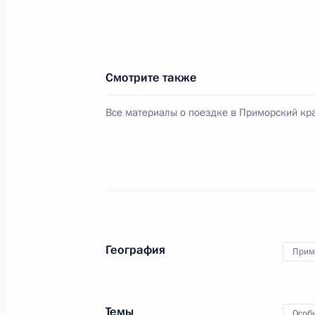
Совещание с членами Правительст
11 сентября 2024 года, 17:00
Смотрите также
Все материалы о поездке в Приморский кр
Встреча с модераторами сессий В
4 сентября 2024 года, 15:45
Презентация результатов развития 
новых предприятий
География
Прим
4 сентября 2024 года, 15:15
Темы
Особ