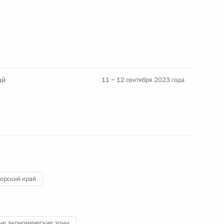
ва
ай
11 − 12 сентября 2023 года
ЭФ-2024
Дальнего Востока и запуск
орский край
ые экономические зоны