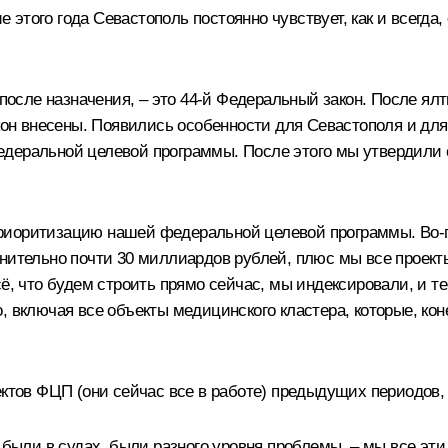
ие этого года Севастополь постоянно чувствует, как и всегда
 после назначения, – это 44-й Федеральный закон. После ял
закон внесены. Появились особенности для Севастополя и 
деральной целевой программы. После этого мы утвердили с
приоритизацию нашей федеральной целевой программы. Во-
лнительно почти 30 миллиардов рублей, плюс мы все проект
ё, что будем строить прямо сейчас, мы индексировали, и те
, включая все объекты медицинского кластера, которые, кон
ектов ФЦП (они сейчас все в работе) предыдущих периодов,
е были в судах, были разного уровня проблемы, – мы все эт