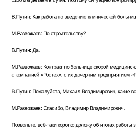
1100 мы делаем в сутки. Поэтому ситуацию контролиру
В.Путин:
Как работа по введению клинической больни
М.Развожаев:
По строительству?
В.Путин:
Да.
М.Развожаев:
Контракт по больнице скорой медицинско
с компанией «
Ростех
», с их дочерним предприятием «
В.Путин:
Пожалуйста, Михаил Владимирович, какие в
М.Развожаев:
Спасибо, Владимир Владимирович.
Позвольте, всё-таки коротко доложу об итогах работы з