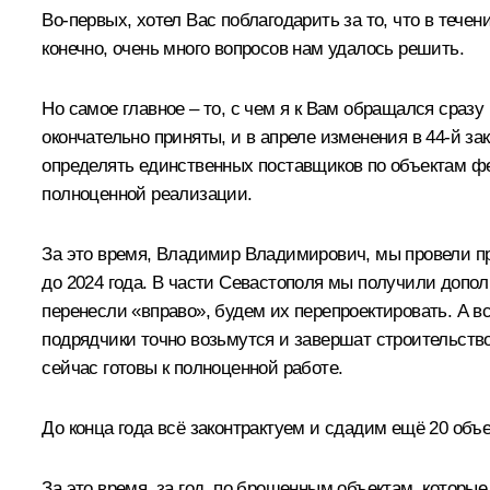
Во-первых, хотел Вас поблагодарить за то, что в течен
конечно, очень много вопросов нам удалось решить.
Но самое главное – то, с чем я к Вам обращался сразу
окончательно приняты, и в апреле изменения в 44-й 
определять единственных поставщиков по объектам фе
полноценной реализации.
За это время, Владимир Владимирович, мы провели 
до 2024 года. В части Севастополя мы получили допо
перенесли «вправо», будем их перепроектировать. А вс
подрядчики точно возьмутся и завершат строительство
сейчас готовы к полноценной работе.
До конца года всё законтрактуем и сдадим ещё 20 объ
За это время, за год, по брошенным объектам, которы