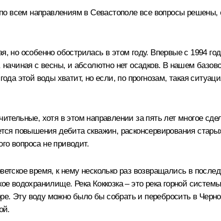
ки по всем направлениям в Севастополе все вопросы решены,
я, но особенно обострилась в этом году. Впервые с 1994 го
7, начиная с весны, и абсолютно нет осадков. В нашем баз
года этой воды хватит, но если, по прогнозам, такая ситуац
ачительные, хотя в этом направлении за пять лет многое сд
сается повышения дебита скважин, расконсервирования стар
го вопроса не приводит.
ветское время, к нему несколько раз возвращались в послед
ое водохранилище. Река Коккозка – это река горной системы, 
ре. Эту воду можно было бы собрать и перебросить в Черн
ой.