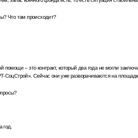
ем, запас коечного фонда есть, то есть ситуация стабильна
цы? Что там происходит?
й помощи – это контракт, который два года не могли заключ
РТ-СоцСтрой». Сейчас они уже разворачиваются на площадк
опросы?
а год.