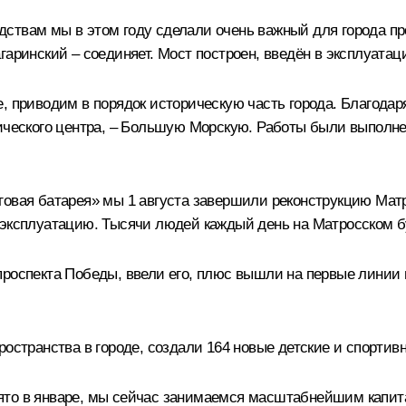
ствам мы в этом году сделали очень важный для города про
гаринский – соединяет. Мост построен, введён в эксплуатац
е, приводим в порядок историческую часть города. Благод
ического центра, – Большую Морскую. Работы были выполнен
овая батарея» мы 1 августа завершили реконструкцию Матро
 эксплуатацию. Тысячи людей каждый день на Матросском б
роспекта Победы, ввели его, плюс вышли на первые линии 
ространства в городе, создали 164 новые детские и спортив
ято в январе, мы сейчас занимаемся масштабнейшим капит