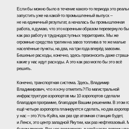
Если бы можно было в течение какого-то периода это реаль
запустить уже на какой-то промышленный выпуск –
не на единичный результат, а началась бы промышленная
работа, я думаю, что это коренным образом перевернуло бы
как раз работу в труднодоступных территориях. Мы же
огромные средства тратим на завоз топлива в те же малые
населённые пункты, на два, на три года вперёд завозим.
Бешеные расходы, конечно, здесь произносить даже страшн
какие у нас идут расходы. А это как раз могло бы это всё
решить.
Конечно, транспортная система. Здесь, Владимир
Владимирович, что я хочу отметить? По магистральной
инфраструктуре аэропортов мы 10 аэропортов сделали
благодаря программе, благодаря Вашим решениям. В этом г
ещё четыре аэропорта планируется сделать, но два аэропор
у нас – это Усть-Куйга, как раз где атомная станция будет,
и Ленск, это центр западной Якутии, как раз нефтегазовый.
будем просить Вас нас поддержать в этой части, потому что