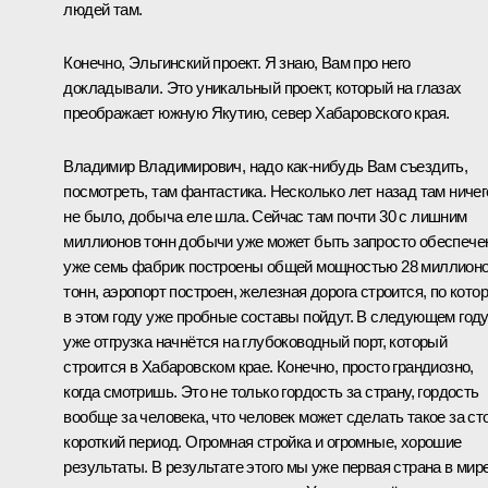
людей там.
Конечно, Эльгинский проект. Я знаю, Вам про него
докладывали. Это уникальный проект, который на глазах
преображает южную Якутию, север Хабаровского края.
Владимир Владимирович, надо как-нибудь Вам съездить,
посмотреть, там фантастика. Несколько лет назад там ничег
не было, добыча еле шла. Сейчас там почти 30 с лишним
миллионов тонн добычи уже может быть запросто обеспече
уже семь фабрик построены общей мощностью 28 миллион
тонн, аэропорт построен, железная дорога строится, по кото
в этом году уже пробные составы пойдут. В следующем год
уже отгрузка начнётся на глубоководный порт, который
строится в Хабаровском крае. Конечно, просто грандиозно,
когда смотришь. Это не только гордость за страну, гордость
вообще за человека, что человек может сделать такое за ст
короткий период. Огромная стройка и огромные, хорошие
результаты. В результате этого мы уже первая страна в мир