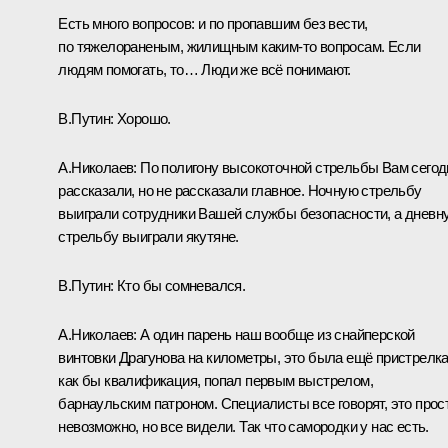
Есть много вопросов: и по пропавшим без вести,
по тяжелораненым, жилищным каким-то вопросам. Если
людям помогать, то… Люди же всё понимают.
В.Путин:
Хорошо.
А.Николаев:
По полигону высокоточной стрельбы Вам сегод
рассказали, но не рассказали главное. Ночную стрельбу
выиграли сотрудники Вашей службы безопасности, а дневн
стрельбу выиграли якутяне.
В.Путин:
Кто бы сомневался.
А.Николаев:
А один парень наш вообще из снайперской
винтовки Драгунова на километры, это была ещё пристрелка
как бы квалификация, попал первым выстрелом,
барнаульским патроном. Специалисты все говорят, это прос
невозможно, но все видели. Так что самородки у нас есть.