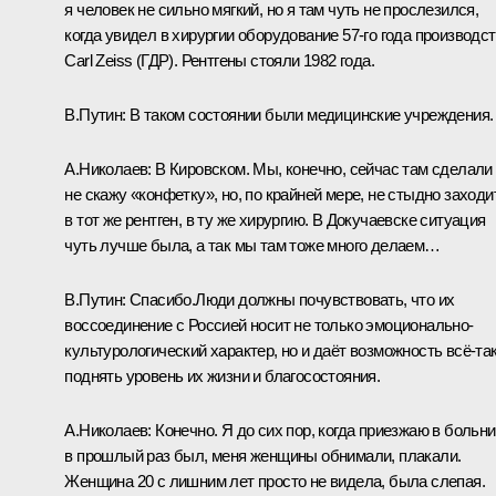
я человек не сильно мягкий, но я там чуть не прослезился,
когда увидел в хирургии оборудование 57-го года производс
Carl Zeiss (ГДР). Рентгены стояли 1982 года.
В.Путин:
В таком состоянии были медицинские учреждения.
А.Николаев:
В Кировском. Мы, конечно, сейчас там сделали
не скажу «конфетку», но, по крайней мере, не стыдно заходи
в тот же рентген, в ту же хирургию. В Докучаевске ситуация
чуть лучше была, а так мы там тоже много делаем…
В.Путин:
Спасибо.Люди должны почувствовать, что их
воссоединение с Россией носит не только эмоционально-
культурологический характер, но и даёт возможность всё-та
поднять уровень их жизни и благосостояния.
А.Николаев:
Конечно. Я до сих пор, когда приезжаю в больни
в прошлый раз был, меня женщины обнимали, плакали.
Женщина 20 с лишним лет просто не видела, была слепая.