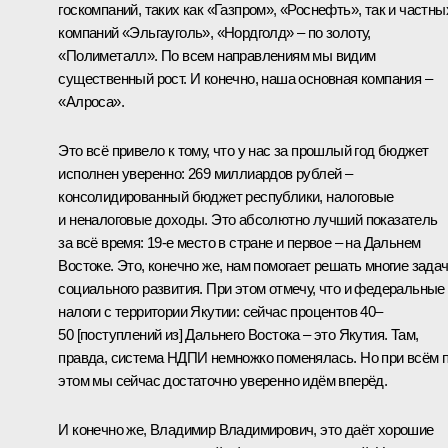
госкомпаний, таких как «Газпром», «Роснефть», так и частны
компаний «Эльгауголь», «Нордголд» – по золоту,
«Полиметалл». По всем направлениям мы видим
существенный рост. И конечно, наша основная компания –
«Алроса».
Это всё привело к тому, что у нас за прошлый год бюджет
исполнен уверенно: 269 миллиардов рублей –
консолидированный бюджет республики, налоговые
и неналоговые доходы. Это абсолютно лучший показатель
за всё время: 19-е место в стране и первое – на Дальнем
Востоке. Это, конечно же, нам помогает решать многие зада
социального развития. При этом отмечу, что и федеральные
налоги с территории Якутии: сейчас процентов 40–
50 [поступлений из] Дальнего Востока – это Якутия. Там,
правда, система НДПИ немножко поменялась. Но при всём 
этом мы сейчас достаточно уверенно идём вперёд.
И конечно же, Владимир Владимирович, это даёт хорошие