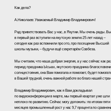
Как дела?
А.Николаев
:
Уважаемый Владимир Владимирович!
Рад приветствовать Вас у нас, в Якутии. Мы очень рады. В
в первый раз вступили на якутскую землю 25 лет назад –
сегодня как раз вспомнили про это, про посещение Высшей
школы музыки, – будучи ещё секретарём Совбеза.
Мы считаем, что наша добрая энергия, а у нас сейчас как ра
период праздника Ысыах, якутского праздника благословени
солнцестояния, она Вам помогала и помогает, будет помогат
в Вашей трудной, очень важной работе во благо нашей стра
Владимир Владимирович, как я Вам
докладывал
по видеоконференции в марте, мы первый квартал уже шли
неплохо по развитию. Сейчас могу доложить: по итогам пяти
месяцев промышленный рост у нас 9,7 процента по сравне