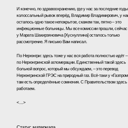
И конечно, по здравоохранению, где у нас за последние годы
колоссальный рывок вперёд, Владимир Владимирович, у на
осталось одно такое непокрытое, скажем так, пятно – это
инфекционные больницы. Мы все комиссии прошли, сейчас
у Марата Шакирзяновича [Хуснуллина] осталось только
рассмотрение. Я письмо Вам написал.
По Нерюнгри: здесь тоже у нас вся работа полностью идёт –
по Нерюнгринской агломерации. Единственный такой здесь
больной вопрос, который мы обсуждаем, – это перевод
Нерюнгринской ГРЭС на природный газ. Всё-таки у «Газпро
там есть определённые сомнения. С Правительством здесь
работаем.
<…>
Статус материала