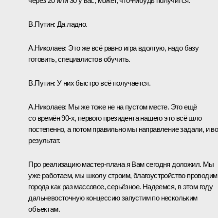
через 20 или 30 у вас, может, что-нибудь получится.
В.Путин:
Да ладно.
А.Николаев:
Это же всё равно игра вдолгую, надо базу
готовить, специалистов обучить.
В.Путин:
У них быстро всё получается.
А.Николаев:
Мы же тоже не на пустом месте. Это ещё
со времён 90-х, первого президента нашего это всё шло
постепенно, а потом правильно мы направление задали, и во
результат.
Про реализацию мастер-плана я Вам сегодня доложил. Мы
уже работаем, мы школу строим, благоустройство проводим
города как раз массовое, серьёзное. Надеемся, в этом году
дальневосточную концессию запустим по нескольким
объектам.