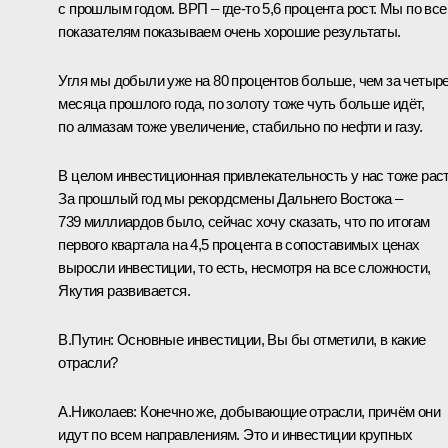
с прошлым годом. ВРП – где-то 5,6 процента рост. Мы по вс
показателям показываем очень хорошие результаты.
Угля мы добыли уже на 80 процентов больше, чем за четыр
месяца прошлого года, по золоту тоже чуть больше идёт,
по алмазам тоже увеличение, стабильно по нефти и газу.
В целом инвестиционная привлекательность у нас тоже раст
За прошлый год мы рекордсмены Дальнего Востока –
739 миллиардов было, сейчас хочу сказать, что по итогам
первого квартала на 4,5 процента в сопоставимых ценах
выросли инвестиции, то есть, несмотря на все сложности,
Якутия развивается.
В.Путин:
Основные инвестиции, Вы бы отметили, в какие
отрасли?
А.Николаев:
Конечно же, добывающие отрасли, причём они
идут по всем направлениям. Это и инвестиции крупных