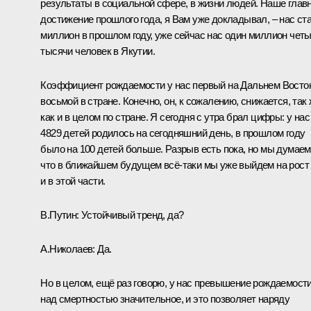
результаты в социальной сфере, в жизни людей. Наше глав
достижение прошлого года, я Вам уже докладывал, – нас ст
миллион в прошлом году, уже сейчас нас один миллион чет
тысячи человек в Якутии.
Коэффициент рождаемости у нас первый на Дальнем Восток
восьмой в стране. Конечно, он, к сожалению, снижается, так
как и в целом по стране. Я сегодня с утра брал цифры: у нас
4829 детей родилось на сегодняшний день, в прошлом году
было на 100 детей больше. Разрыв есть пока, но мы думаем
что в ближайшем будущем всё-таки мы уже выйдем на рост
и в этой части.
В.Путин:
Устойчивый тренд, да?
А.Николаев:
Да.
Но в целом, ещё раз говорю, у нас превышение рождаемост
над смертностью значительное, и это позволяет наряду