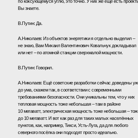
по коксующемуся углю, это точно. У них же ещё есть проект
Вы знаете.
В.Путин:
Да.
А.Николаев:
Из объектов энергетики я отдельно выделил –
не знаю, Вам Михаил Валентинович Ковальчук докладывал
или нет – по атомной станции сверхмалой мощности.
В.Путин:
Говорил.
А.Николаев:
Ещё советские разработки сейчас доведены уж
до ума, скажем так, в соответствии с современными
требованиями безопасности. Они уникальны тем, что у них
тепловая мощность тоже небольшая – там в районе
10 мегаватт, электрическая мощность тоже небольшая – тож
до 10 мегаватт. И вот как раз для таких малых населённых
пунктов, как, например, Тикси, Усть-Луга, да для любого
северного посёлка они подходят просто идеально.