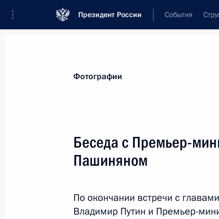
Президент России
События
Стру
Материалы по выбранной персоне
Фотографии
Пашинян
,
Никол
Воваевич
Премьер-министр Республики Армени
Беседа с Премьер-мин
Пашиняном
Лента событий
По окончании встречи с главами
Владимир Путин и Премьер-мин