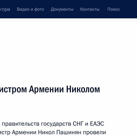
ктура
Видео и фото
Документы
Контакты
Поиск
Все персоны
я
истром Армении Николом
Подписаться на ленту
 правительств государств СНГ и ЕАЭС
истр Армении Никол Пашинян провели