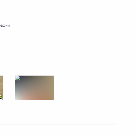
ть следующие материалы
рафии
йского экономического
экономического совета
министром Армении Николом