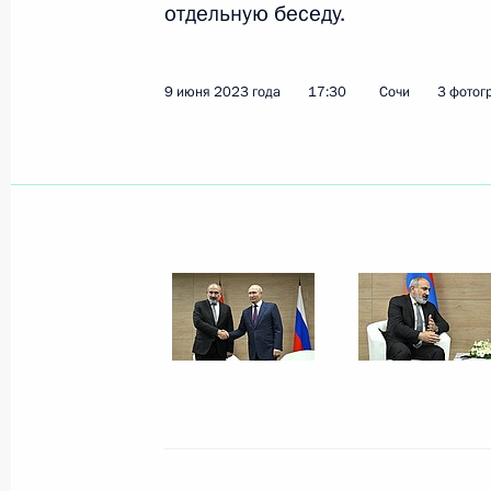
отдельную беседу.
Показа
9 июня 2023 года
17:30
Сочи
3 фотог
Начало заседания Высшего Еврази
совета в узком составе
8 мая 2024 года, 17:15
Заседание Высшего Евразийского 
25 декабря 2023 года, 20:10
Телефонный разговор с Премьер-
Пашиняном
20 сентября 2023 года, 20:45