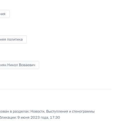
ния
министром Армении Николом
няя политика
нян Никол Воваевич
ении Николом Пашиняном
ана и Премьер-министром
ован в разделах:
Новости
,
Выступления и стенограммы
бликации:
9 июня 2023 года, 17:30