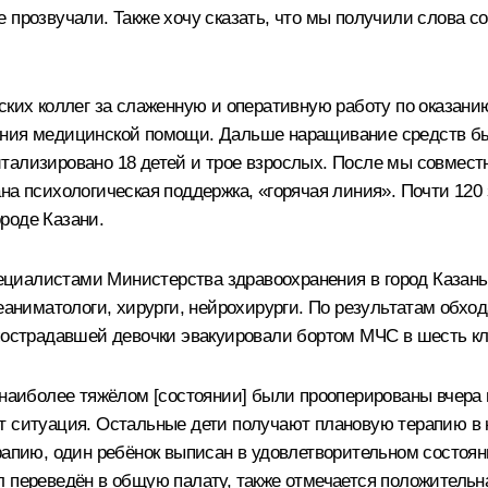
 прозвучали. Также хочу сказать, что мы получили слова 
нских коллег за слаженную и оперативную работу по оказ
ания медицинской помощи. Дальше наращивание средств бы
ализировано 18 детей и трое взрослых. После мы совместн
на психологическая поддержка, «горячая линия». Почти 120 
роде Казани.
циалистами Министерства здравоохранения в город Казань
реаниматологи, хирурги, нейрохирурги. По результатам обх
 пострадавшей девочки эвакуировали бортом МЧС в шесть кл
 наиболее тяжёлом [состоянии] были прооперированы вчера 
т ситуация. Остальные дети получают плановую терапию в к
рапию, один ребёнок выписан в удовлетворительном состоян
л переведён в общую палату, также отмечается положительн