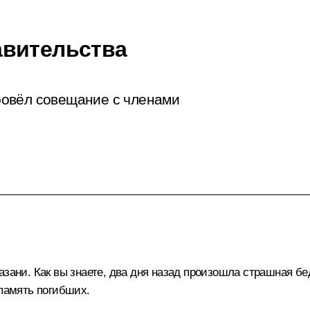
авительства
ровёл совещание с членами
азани. Как вы знаете, два дня назад произошла страшная б
 память погибших.