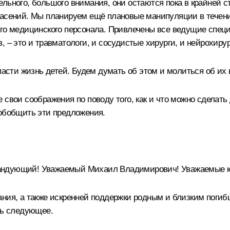
льного, большого внимания, они остаются пока в крайней с
пасений. Мы планируем ещё плановые манипуляции в течен
сего медицинского персонала. Привлечены все ведущие спе
 – это и травматологи, и сосудистые хирурги, и нейрохирур
пасти жизнь детей. Будем думать об этом и молиться об их
 свои соображения по поводу того, как и что можно сделат
 обобщить эти предложения.
андующий! Уважаемый Михаил Владимирович! Уважаемые к
ния, а также искренней поддержки родным и близким погибши
ть следующее.