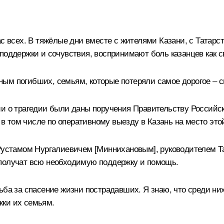
ас всех. В тяжёлые дни вместе с жителями Казани, с Татарс
 поддержки и сочувствия, воспринимают боль казанцев как 
ым погибших, семьям, которые потеряли самое дорогое – с
ии о трагедии были даны поручения Правительству Российс
 том числе по оперативному выезду в Казань на место этой
Рустамом Нургалиевичем [Миннихановым], руководителем Тата
 получат всю необходимую поддержку и помощь.
ьба за спасение жизни пострадавших. Я знаю, что среди ни
жки их семьям.