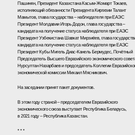
Пашинян
, Президент Казахстана
Касым-Жомарт Токаев
,
исполняющий обязанности Президента Киргизии Талант
Мамытов, глава государства – наблюдателя при ЕАЭС
Президент Молдавии
Игорь Додон
, глава государства –
кандидата на получение статуса наблюдателя при ЕАЭС
Президент Узбекистана
Шавкат Мирзиёев
, глава государств
кандидата на получение статуса наблюдателя при ЕАЭС
Президент Кубы Мигель Диас-Канель Бермудес, Почётный
Председатель Высшего Евразийского экономического совет
Нурсултан Назарбаев
и председатель Коллегии Евразийско
экономической комиссии Михаил Мясникович.
На заседании принят
пакет документов
.
В этом году страной – председателем Евразийского
экономического союза выступает Республика Беларусь,
в 2021 году – Республика Казахстан.
* * *