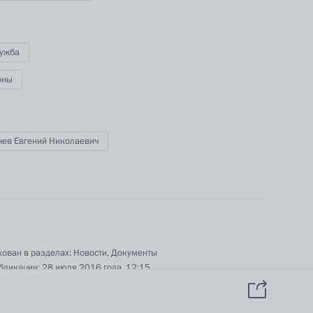
данных пользователей
YouTube
зиденту
Написать в редакцию
и —
ного
лужба
оны
по
—
ссии
чев Евгений Николаевич
Все материалы сайта
доступны по лицензии:
Creative Commons
ован в разделах:
Новости
,
Документы
Attribution 4.0
бликации:
28 июля 2016 года, 12:15
International
ая версия