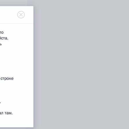
то
йста,
ь
 строке
,
л там.