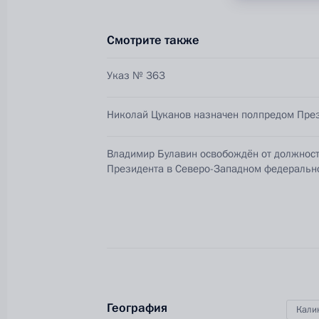
Смотрите также
Указ № 363
Николай Цуканов назначен полпредом Пре
Владимир Булавин освобождён от должнос
Президента в Северо-Западном федеральн
Разделы сайта
Информацион
Президента
ресурсы
России
Президента Ро
События
Президент России
Текущий ресурс
Структура
Конституция Росс
Видео и фото
География
Кали
Государственная
Документы