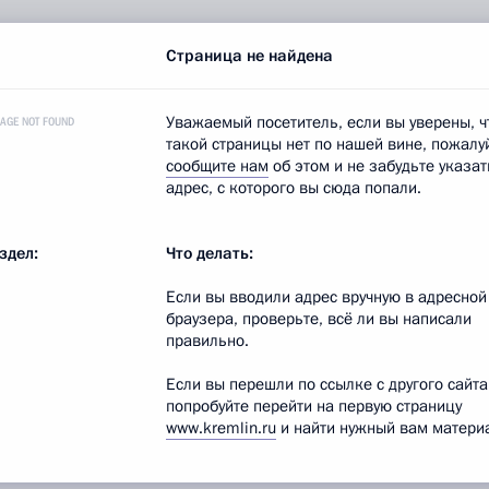
нинградской области Цуканова Н.Н.
Страница не найдена
Уважаемый посетитель, если вы уверены, ч
PAGE NOT FOUND
аевича
временно исполняющим обязанности
такой страницы нет по нашей вине, пожалу
 до вступления в должность лица, избранного
сообщите нам
об этом и не забудьте указат
адрес, с которого вы сюда попали.
и.
дня его подписания.
здел:
Что делать:
Если вы вводили адрес вручную в адресной
браузера, проверьте, всё ли вы написали
правильно.
встреча Владимира Путина с Евгением
Если вы перешли по ссылке с другого сайта
попробуйте перейти на первую страницу
www.kremlin.ru
и найти нужный вам материа