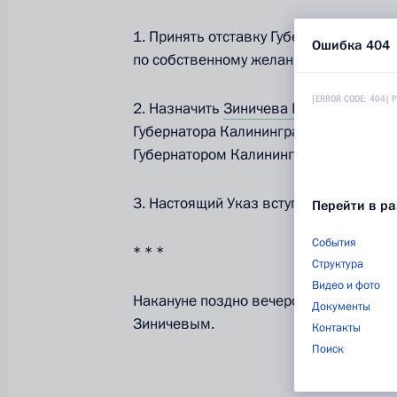
1. Принять отставку Губернатора Кали
Ошибка 404
по собственному желанию.
[ERROR CODE: 404] 
2. Назначить
Зиничева Евгения Никол
Губернатора Калининградской области
Губернатором Калининградской област
3. Настоящий Указ вступает в силу со 
Перейти в ра
События
* * *
Структура
Видео и фото
Накануне поздно вечером состоялась 
Документы
Зиничевым.
Контакты
Поиск