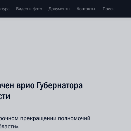
ктура
Видео и фото
Документы
Контакты
Поиск
чен врио Губернатора
сти
осрочном прекращении полномочий
ласти».