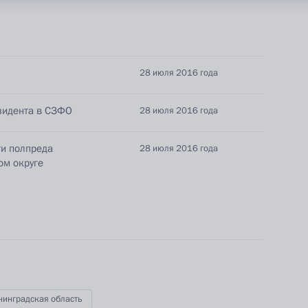
28 июля 2016 года
зидента в СЗФО
28 июля 2016 года
ти полпреда
28 июля 2016 года
ом округе
ные
Официальные
Правовая и
сетевые ресурсы
техническая
ссии
Президента России
информация
MAX
О портале
ВКонтакте
Об использовании
ии
информации сайта
Rutube
нинградская область
О персональных
Telegram-канал