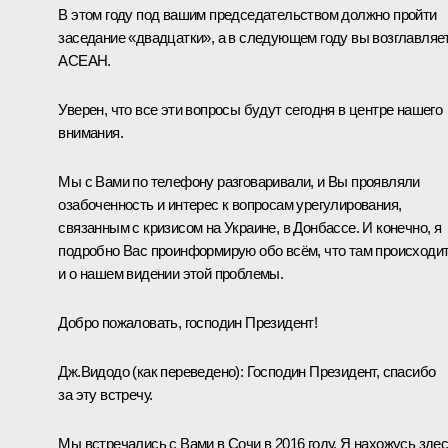
В этом году под вашим председательством должно пройти
заседание «
двадцатки
», а в следующем году вы возглавляе
АСЕАН
.
Уверен, что все эти вопросы будут сегодня в центре нашего
внимания.
Мы с Вами по телефону разговаривали, и Вы проявляли
озабоченность и интерес к вопросам урегулирования,
связанным с кризисом на Украине, в Донбассе. И конечно, я
подробно Вас проинформирую обо всём, что там происходит
и о нашем видении этой проблемы.
Добро пожаловать, господин Президент!
Дж.Видодо
(как переведено)
:
Господин Президент, спасибо
за эту встречу.
Мы встречались с Вами в Сочи в 2016 году. Я нахожусь здес