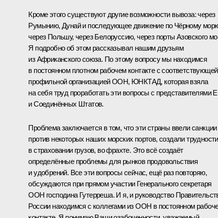
Кроме этого существуют другие возможности вывоза: через
Румынию, Дунай и последующее движение по Чёрному морю
через Польшу, через Белоруссию, через порты Азовского мо
Я подробно об этом рассказывал нашим друзьям
из Африканского союза. По этому вопросу мы находимся
в постоянном плотном рабочем контакте с соответствующей
профильной организацией ООН, ЮНКТАД, которая взяла
на себя труд проработать эти вопросы с представителями 
и Соединённых Штатов.
Проблема заключается в том, что эти страны ввели санкции
против некоторых наших морских портов, создали трудност
в страховании грузов, во фрахте. Это всё создаёт
определённые проблемы для рынков продовольствия
и удобрений. Все эти вопросы сейчас, ещё раз повторяю,
обсуждаются при прямом участии Генерального секретаря
ООН господина Гутерреша. И я, и руководство Правительст
России находимся с коллегами из ООН в постоянном рабоч
контакте. Я понимаю Ваши озабоченности, уважаемый