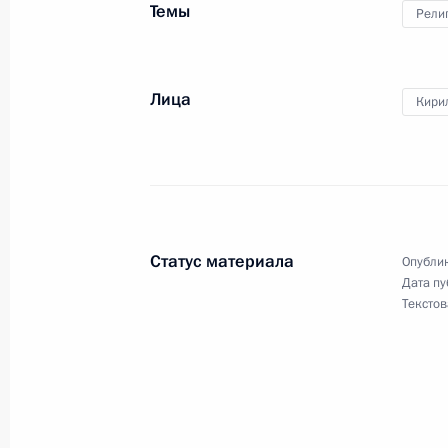
Темы
Рели
Посещение выставки-форума «Прав
народного единства»
Лица
4 ноября 2024 года, 14:30
Кирил
Посещение Свято-Троицкой Алекса
12 сентября 2024 года, 17:40
Статус материала
Опублик
Дата пу
Текстов
Посещение Свято-Троицкой Алекса
28 июля 2024 года, 13:25
Посещение Свято-Троицкой Сергие