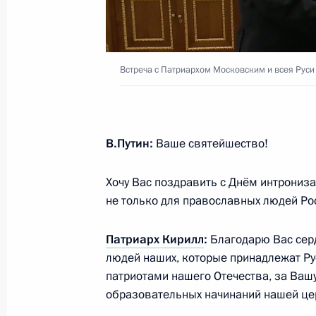
20 ноября 2025 года, 15:05
Владимир Путин поздравил Патриар
Встреча с Патриархом Московским и всея Рус
Кирилла с Днём тезоименитства
24 мая 2025 года, 13:00
В.Путин:
Ваше святейшество!
Встреча с Патриархом Московским 
Хочу Вас поздравить с Днём интронизац
и Патриархом Сербским Порфирие
не только для православных людей Рос
22 апреля 2025 года, 17:40
Патриарх Кирилл
:
Благодарю Вас сер
людей наших, которые принадлежат Ру
патриотами нашего Отечества, за Ваш
Поздравление Патриарху Московско
образовательных начинаний нашей це
с праздником Пасхи