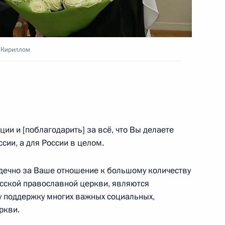
ха Московского и всея Руси
и Кириллом
и всея Руси Кириллом
ии и [поблагодарить] за всё, что Вы делаете
м
сии, а для России в целом.
дечно за Ваше отношение к большому количеству
сской православной церкви, являются
у поддержку многих важных социальных,
му и всея Руси Кириллу
ркви.