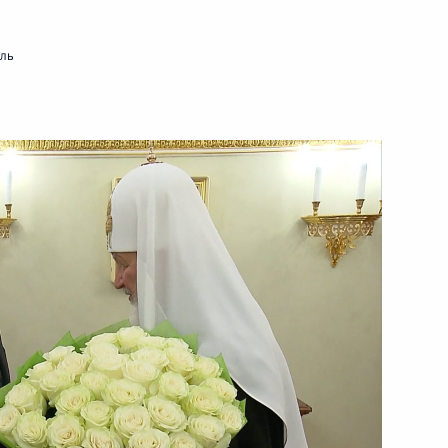
ха Московского и всея Руси
мль
и всея Руси Кириллом
и всея Руси Кириллом