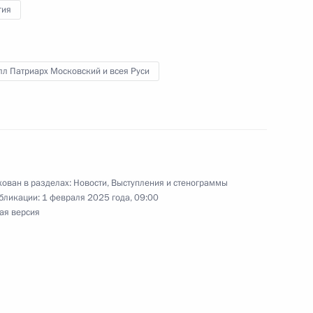
гия
ославная Русь – к Дню
л Патриарх Московский и всея Руси
ндро-Невской лавры
ован в разделах:
Новости
,
Выступления и стенограммы
бликации:
1 февраля 2025 года, 09:00
ая версия
ндро-Невской лавры
вой Лавры