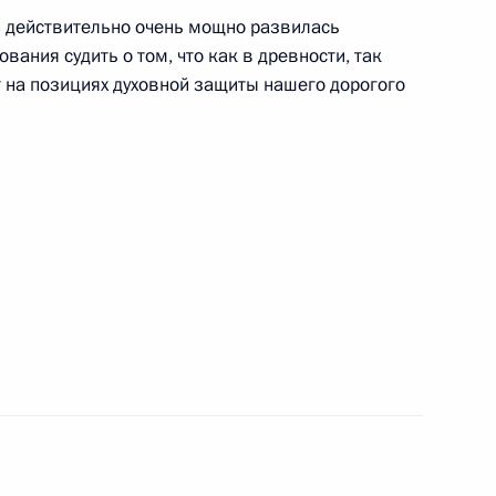
й действительно очень мощно развилась
вания судить о том, что как в древности, так
т на позициях духовной защиты нашего дорогого
и всея Руси Кириллом
ирилла с днём рождения