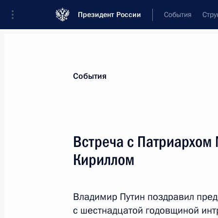
Президент России
События
Стру
Материалы по выбранной персоне
События
Кирилл
,
Патриарх Московский и всея Ру
Встреча с Патриархом 
Кириллом
Лента событий
Владимир Путин поздравил пред
с шестнадцатой годовщиной инт