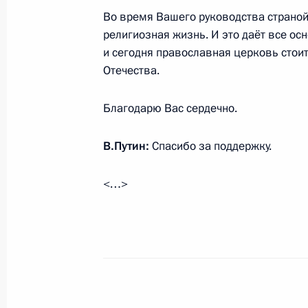
20 апреля 2025 года, 09:05
Во время Вашего руководства страно
религиозная жизнь. И это даёт все осно
и сегодня православная церковь стои
Отечества.
Поздравление с праздником Пасхи
20 апреля 2025 года, 09:00
Благодарю Вас сердечно.
В.Путин:
Спасибо за поддержку.
Встреча с Патриархом Московским 
<…>
1 февраля 2025 года, 09:00
Президент поздравил Патриарха К
20 ноября 2024 года, 17:30