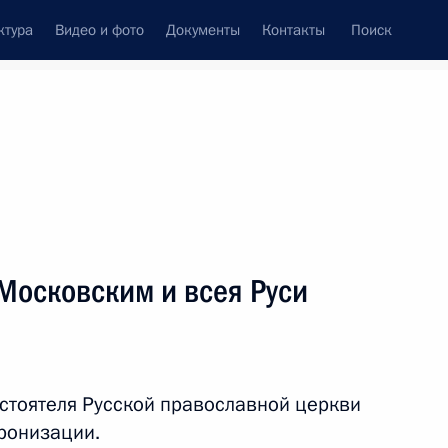
ктура
Видео и фото
Документы
Контакты
Поиск
Все персоны
си
Московским и всея Руси
Подписаться на ленту
стоятеля Русской православной церкви
ронизации.