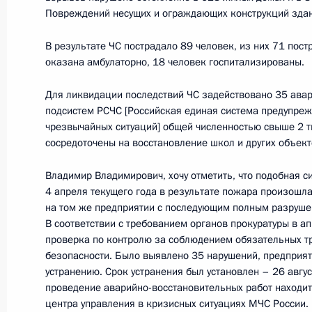
Повреждений несущих и ограждающих конструкций здан
В результате ЧС пострадало 89 человек, из них 71 по
Встреча с руководителем Федераль
оказана амбулаторно, 18 человек госпитализированы.
агентства Вероникой Скворцовой
Для ликвидации последствий ЧС задействовано 35 ава
15 марта 2022 года, 14:15
подсистем РСЧС [Российская единая система предупре
чрезвычайных ситуаций] общей численностью свыше 2 т
сосредоточены на восстановление школ и других объек
Встреча с главой Федерального ме
Владимир Владимирович, хочу отметить, что подобная с
агентства Вероникой Скворцовой
4 апреля текущего года в результате пожара произошл
на том же предприятии с последующим полным разруше
1 марта 2021 года, 13:15
В соответствии с требованием органов прокуратуры в 
проверка по контролю за соблюдением обязательных 
безопасности. Было выявлено 35 нарушений, предприят
Совещание по вопросу модернизац
устранению. Срок устранения был установлен – 26 авгу
проведение аварийно-восстановительных работ находит
здравоохранения
центра управления в кризисных ситуациях МЧС России.