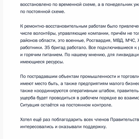
восстановлено по временной схеме, а в понедельник у
по постоянной схеме.
К ремонтно-восстановительным работам было привлечен
числе волонтёры, управляющие компании, причём не то
районов области, это военные, Росгвардия, МВД, МЧС, 
работники. 35 бригад работало. Все подключившиеся к
и горячим питанием. По нашему мнению, для ликвидаци
имеющиеся ресурсы.
Встреча с военнослужащими Во
По пострадавшим объектам промышленности и торговли,
26 июля 2026 года
имеют место быть, а также предприятиям малого бизне
также координируются оперативным штабом, правитель
ущерба будет проводиться в рабочем порядке во взаим
Ситуация остаётся на постоянном контроле.
Разделы сайта
Информацион
Хотел ещё раз поблагодарить всех членов Правительств
Президента
ресурсы
интересовались и оказывали поддержку.
России
Президента Ро