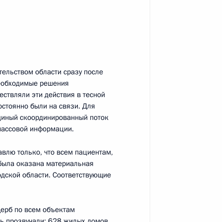
зи со взрывом в жилом доме
льством области сразу после
необходимые решения
я эффективности системы
ствляли эти действия в тесной
остоянно были на связи. Для
диный скоординированный поток
массовой информации.
влю только, что всем пациентам,
ва
 была оказана материальная
дской области. Соответствующие
щерб по всем объектам
ь прозвучали: 628 жилых домов,