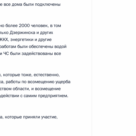
же все дома были подключены
о более 2000 человек, в том
лько Дзержинска и других
ЖКХ, энергетики и другие
 работам были обеспечены водой
и ЧС были задействованы все
енно-Морского Флота
 которые тоже, естественно,
са, работы по возмещению ущерба
ством области, и возмещение
одействии с самим предприятием.
ные
Официальные
Правовая и
а, которые приняли участие,
сетевые ресурсы
техническая
ссии
Президента России
информация