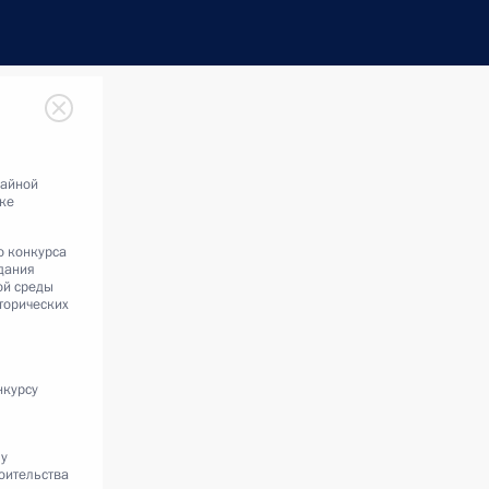
чайной
ке
о конкурса
дания
ой среды
сторических
нкурсу
му
оительства