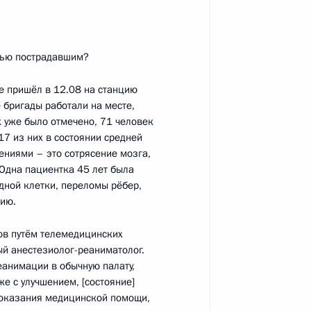
щью пострадавшим?
е пришёл в 12.08 на станцию
 бригады работали на месте,
 уже было отмечено, 71 человек
7 из них в состоянии средней
ва
ниями – это сотрясение мозга,
 Одна пациентка 45 лет была
удной клетки, переломы рёбер,
цию.
ов путём телемедицинских
ва
ый анестезиолог-реаниматолог.
еанимации в обычную палату,
е с улучшением, [состояние]
я оказания медицинской помощи,