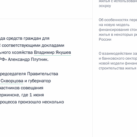
жилья с использован
роникой Скворцовой
эскроу
Об особенностях пер
на новую модель
финансирования сто
жилья в некоторых р
да средств граждан для
России
ководителем Федерального
 С соответствующими докладами
ьного хозяйства
Владимир Якушев
О взаимодействии з
и банковского секто
РФ» Александр Плутник.
новой модели финан
строительства жилья
Председателя Правительства
 Скворцова
и губернатор
частников совещания
-экономического развития
ержинске, где 1 июня
 процесса произошло несколько
ической культуры и спорта