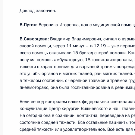
2 октября 2019 года, 19:00
Доклад закончен.
В.Путин:
Вероника Игоревна, как с медицинской помо
Заседание президиума Госсовета
В.Скворцова:
4 сентября 2019 года, 13:50
Владимир Владимирович, сигнал о взрыв
скорой помощи, через 11 минут – в 12.19 – уже первые
всего помощь оказывали 15 бригад скорой помощи. Как
получил помощь амбулаторную, 18 госпитализированы, 1
Совещание с членами Правительст
тяжести с характерными для взрывной травмы поврежде
это ушибы органов и мягких тканей, ран мягких тканей.
4 июня 2019 года, 17:00
в тяжёлом состоянии, с черепной травмой и травмой гр
пневмоторакс, она была госпитализирована в реанима
Вели её под контролем наших федеральных специалист
Совещание с членами Правительст
консультаций Центр хирургии Вишневского и наш главн
30 января 2019 года, 14:20
На сегодня она в сознании, контактна, переведена из р
состояние средней тяжести. Все остальные пациенты тож
средней тяжести или удовлетворительное. Всё есть дл