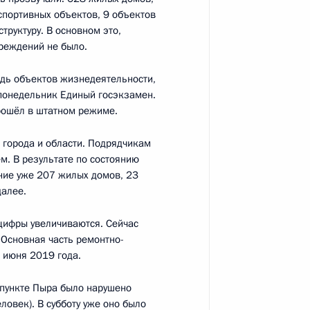
ва
 спортивных объектов, 9 объектов
труктуру. В основном это,
вреждений не было.
дь объектов жизнедеятельности,
никой Скворцовой
 понедельник Единый госэкзамен.
рошёл в штатном режиме.
 города и области. Подрядчикам
м. В результате по состоянию
ние уже 207 жилых домов, 23
ва
далее.
цифры увеличиваются. Сейчас
 Основная часть ремонтно-
 июня 2019 года.
ым и Вероникой Скворцовой
 пункте Пыра было нарушено
овек). В субботу уже оно было