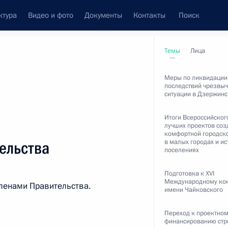
ктура
Видео и фото
Документы
Контакты
Поиск
Все персоны
Темы
Лица
Меры по ликвидации
последствий чрезвы
ситуации в Дзержинс
Итоги Всероссийског
лучших проектов соз
ологического агентства
комфортной городск
в малых городах и и
ельства
поселениях
Подготовка к XVI
Международному ко
ленами Правительства.
имени Чайковского
Подписаться на ленту
Переход к проектно
финансированию стр