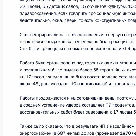
Совещание с членами Правительст
32 школы, 55 детских садов, 15 объектов культуры, 10
11 октября 2018 года, 17:15
здравоохранения, если говорить про социальную инфрас
действительно, окна, двери, то есть конструктивных по
Сконцентрировались на восстановлении в первую очере
Встреча с главой Минздрава Веро
в частности четырёх школ, где должен был проходить в
Они были приведены в нормативное состояние, и ЕГЭ п
23 июля 2018 года, 13:20
Работа была организована под гарантии администрации
и поставщикам было выдано более 55 гарантийных писе
на 17 часов понедельника было восстановлено остекле
Совещание с членами Правительст
школ, 43 детских садов, 10 спортивных объектов и так 
18 июля 2018 года, 15:20
Работы продолжаются и на сегодняшний день, поэтому 
в среднем устранение ущерба составляет 77 процентов.
восстановительных работ будет завершена к 17 часам 5
Встреча с Александром Бастрыкин
Также было сказано, что в результате ЧП в населённом
28 марта 2018 года, 17:15
энергоснабжение 687 жилых домов (проживает 1870 чел