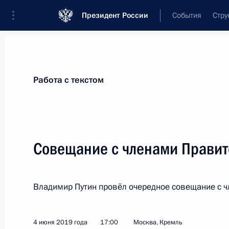
Президент России
События
Стру
Материалы по выбранной персоне
Работа с текстом
Скворцова
,
Вероника
Игоревна
руководитель Федерального медико-би
Совещание с членами Правит
(ФМБА)
Владимир Путин провёл очередное совещание с ч
Лента событий
4 июня 2019 года
17:00
Москва, Кремль