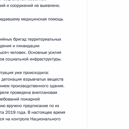
ий и сооружений не выявлено.
страдавшему медицинская помощь
ного медико-биологического
рийных бригад территориальных
ждения и ликвидации
ысяч человек. Основные усилия
тов социальной инфраструктуры.
дико-биологического
итуация уже происходила:
а детонация взрывчатых веществ
нием производственного здания.
апреле проведена внеплановая
требований пожарной
ию вручено предписание по их
ии первичного звена
ста 2019 года. В настоящее время
ся на контроле Национального