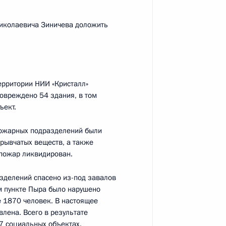
Николаевича Зиничева доложить
роникой Скворцовой
ерритории НИИ «Кристалл»
повреждено 54 здания, в том
ъект.
-летия Федерального медико-
пожарных подразделений были
рывчатых веществ, а также
 пожар ликвидирован.
зделений спасено из-под завалов
м пункте Пыра было нарушено
 1870 человек. В настоящее
роникой Скворцовой
лена. Всего в результате
7 социальных объектах.