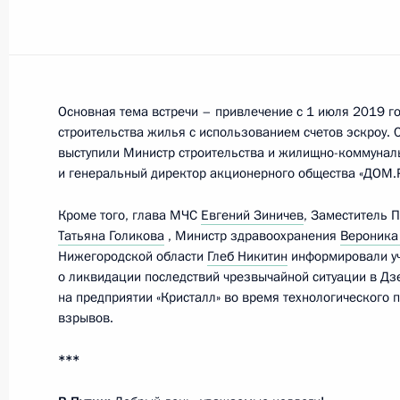
Встреча с руководителем ФМБА Ве
25 ноября 2024 года, 14:05
Основная тема встречи – привлечение с 1 июля 2019 го
Вероника Скворцова назначена ру
строительства жилья с использованием счетов эскроу.
медико-биологического агентства
выступили Министр строительства и жилищно-коммунал
и генеральный директор акционерного общества «ДОМ.
26 июня 2024 года, 14:35
Кроме того, глава МЧС
Евгений Зиничев
, Заместитель 
Татьяна Голикова
, Министр здравоохранения
Вероника
Нижегородской области
Глеб Никитин
информировали у
Совещание по вопросам социально
о ликвидации последствий чрезвычайной ситуации в Дз
новых регионов России
на предприятии «Кристалл» во время технологического
взрывов.
31 января 2024 года, 22:10
***
Заседание Совета по развитию физ