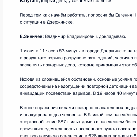
В.Путин:
Добрый день, уважаемые коллеги!
19 октября 2023 года, 16:05
Перед тем как начнём работать, попросил бы Евгения 
о ситуации в Дзержинске.
Е.Зиничев:
Владимир Владимирович, докладываю.
Встреча с руководителем ФМБА Ве
15 июня 2023 года, 00:20
1 июня в 11 часов 53 минуты в городе Дзержинске на т
в результате взрыва разрушено пять зданий, частично 
числе пять пожарных депо, которые прикрывали этот об
Торжественный вечер по случаю 75
Исходя из сложившейся обстановки, основные усилия 
биологического агентства
сосредоточены на недопущении повторной детонации вз
ликвидации последствий взрывов. В 18 часов 40 минут
9 ноября 2022 года, 20:15
В зоне поражения силами пожарно-спасательных подра
и эвакуировано два человека. В ближайшем населённо
энергоснабжение 687 жилых домов с населением более
Встреча с руководителем ФМБА Ве
время жизнедеятельность населённого пункта восстанов
9 ноября 2022 года, 18:25
взрывов нарушено остекление в 628 жилых домах и в 8