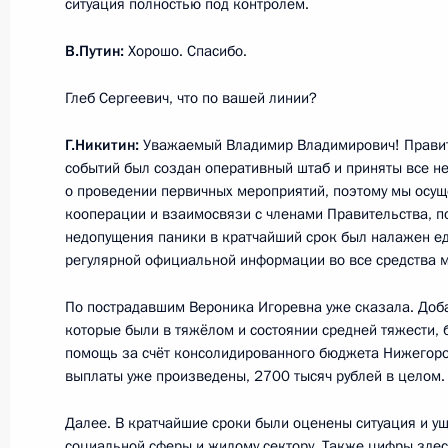
ситуация полностью под контролем.
Поручения МЧС и Минздраву в свя
в Магнитогорске
В.Путин:
Хорошо. Спасибо.
31 декабря 2018 года, 10:50
Глеб Сергеевич, что по вашей линии?
Г.Никитин:
Уважаемый Владимир Владимирович! Правите
событий был создан оперативный штаб и приняты все 
Совещание по вопросам повышени
о проведении первичных мероприятий, поэтому мы осуще
лекарственного обеспечения
кооперации и взаимосвязи с членами Правительства, п
недопущения паники в кратчайший срок был налажен е
16 ноября 2018 года, 16:50
регулярной официальной информации во все средства 
По пострадавшим Вероника Игоревна уже сказала. Доба
Совещание с членами Правительст
которые были в тяжёлом и состоянии средней тяжести,
помощь за счёт консолидированного бюджета Нижегоро
12 ноября 2018 года, 14:25
выплаты уже произведены, 2700 тысяч рублей в целом.
Далее. В кратчайшие сроки были оценены ситуация и у
социальной сферы и жилому сектору. Также цифры здес