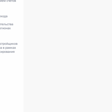
ием счетов
ехода
ительства
егионах
астройщиков
ра в рамках
сирования