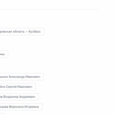
27 марта 2018 года
Аудио, 25 мин.
ровская область – Кузбасс
оны
рыкин Александр Иванович
йло Сергей Иванович
ов Владимир Андреевич
Встреча с Сергеем
Когогиным, Александром
рцова Вероника Игоревна
Румянцевым и Еленой