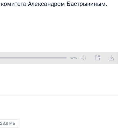
 комитета Александром Бастрыкиным.
28 марта 2018 года
Аудио, 15 мин.
Владимир Путин встретился
с Председателем Следственного
комитета Александром
Бастрыкиным и Министром
здравоохранения Вероникой
Скворцовой.
00:00
Совещание о ликвидации
последствий пожара
23.9 МБ
в Кемерове