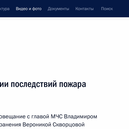
ктура
Видео и фото
Документы
Контакты
Поиск
си
ия, встречи
Встречи со СМИ
апрель, 2018
ть следующие материалы
ии последствий пожара
Встреча с Александром
Бастрыкиным и Вероникой
совещание с главой МЧС Владимиром
Скворцовой
ранения Вероникой Скворцовой