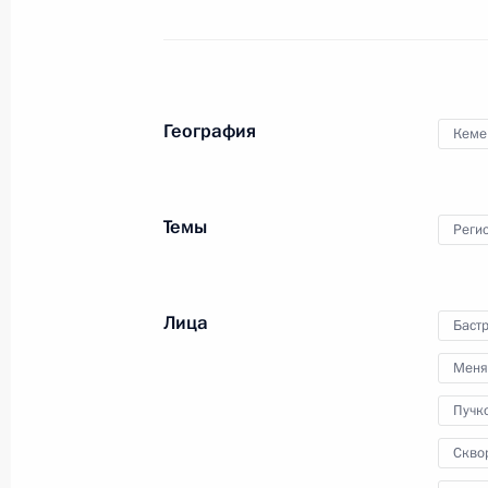
28 марта 2018 года
Аудио, 3 мин.
Владимир Путин провёл
совещание по экономическим
География
вопросам. Обсуждались пути
Кеме
реализации задач, изложенных
в Послании Президента
Федеральному Собранию. Перед
Темы
началом совещания собравшиеся
Реги
почтили память погибших при
пожаре в Кемерове минутой
молчания.
Лица
Баст
Меня
Пучк
Совещание о перспективах
развития гражданской
Скво
микроэлектроники