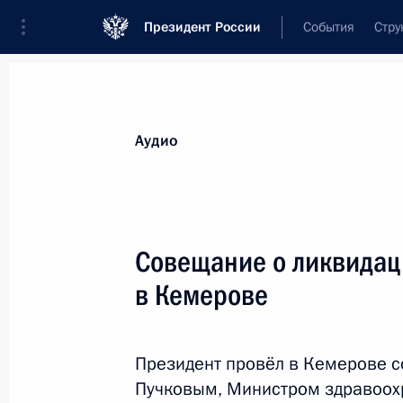
Президент России
События
Стру
Видеозаписи
Фотографии
Аудиозапи
Все материалы
Выступления
Совещан
Аудио
Показа
Совещание о ликвидац
в Кемерове
Заседание Госсовета
по вопросу развития
Президент провёл в Кемерове 
конкуренции
Пучковым, Министром здравоох