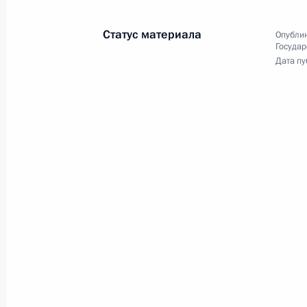
Третий Евразийский женский
форум
Статус материала
Опублик
Государ
Дата пу
14 октября 2021 года
Видео, 9 мин.