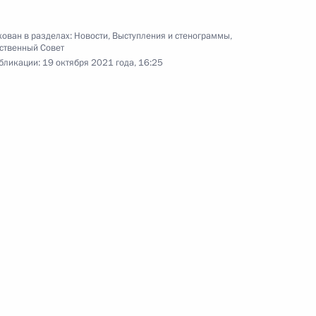
Встреча с главами спецслужб
стран СНГ
ован в разделах:
Новости
,
Выступления и стенограммы
,
ственный Совет
бликации:
19 октября 2021 года, 16:25
13 октября 2021 года
Видео, 8 мин.