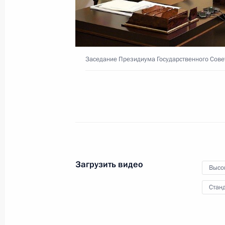
потенциала полуострова
Ямал
27 октября 2021 года
Видео, 11 мин.
Заседание Президиума Государственного Сове
Загрузить видео
Высо
Станд
Заседание Совета глав