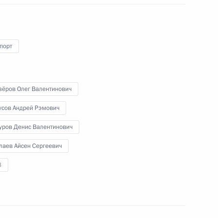
Евразийского
экономического совета
порт
14 октября 2021 года
Видео, 9 мин.
зёров Олег Валентинович
усов Андрей Рэмович
уров Денис Валентинович
лаев Айсен Сергеевич
8