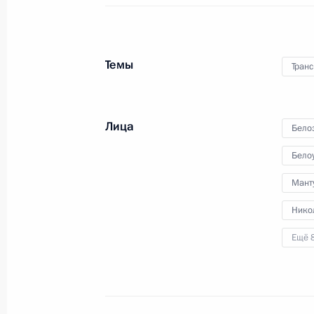
государств СНГ
Темы
Транс
15 октября 2021 года
Видео, 15 мин.
Лица
Бело
Бело
Мант
Нико
Ещё 