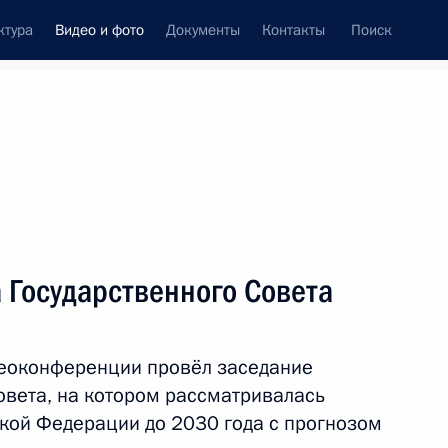
ктура
Видео и фото
Документы
Контакты
Поиск
си
ия, встречи
Встречи со СМИ
ноябрь, 2021
ть следующие материалы
 Государственного Совета
Совещание с руководством
деоконференции провёл заседание
Минобороны и предприятий
овета, на котором рассматривалась
ОПК
ской Федерации до 2030 года с прогнозом