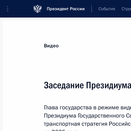
Президент России
События
Стру
Видеозаписи
Фотографии
Аудиозапи
Все материалы
Выступления
Совещан
Видео
Показа
Заседание Президиума
Совещание с руководством
Глава государства в режиме ви
Минобороны и предприятий
Президиума Государственного С
ОПК
транспортная стратегия Россий