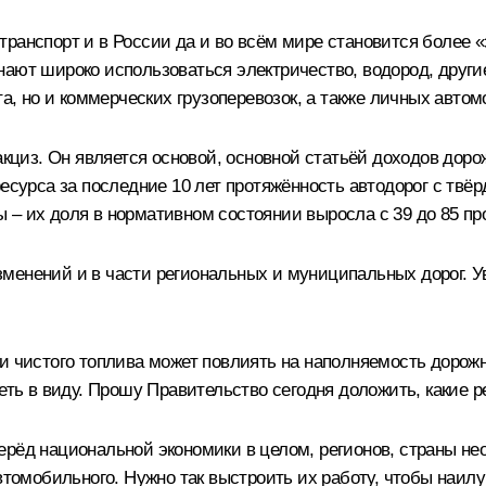
ранспорт и в России да и во всём мире становится более «
ают широко использоваться электричество, водород, другие
та, но и коммерческих грузоперевозок, а также личных авто
акциз. Он является основой, основной статьёй доходов дор
ресурса за последние 10 лет протяжённость автодорог с тв
 – их доля в нормативном состоянии выросла с 39 до 85 пр
менений и в части региональных и муниципальных дорог. У
и чистого топлива может повлиять на наполняемость дорожн
еть в виду. Прошу Правительство сегодня доложить, какие р
ерёд национальной экономики в целом, регионов, страны не
автомобильного. Нужно так выстроить их работу, чтобы наи