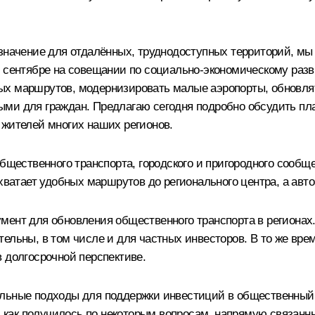
значение для отдалённых, труднодоступных территорий, мы 
 сентябре на совещании по социально-экономическому разви
х маршрутов, модернизировать малые аэропорты, обновлят
ми для граждан. Предлагаю сегодня подробно обсудить пл
 жителей многих наших регионов.
бщественного транспорта, городского и пригородного сообщ
 хватает удобных маршрутов до регионального центра, а авт
мент для обновления общественного транспорта в регионах.
льны, в том числе и для частных инвесторов. В то же время
 долгосрочной перспективе.
альные подходы для поддержки инвестиций в общественный 
ак, как получилось по некоторым вопросам, напрямую связ