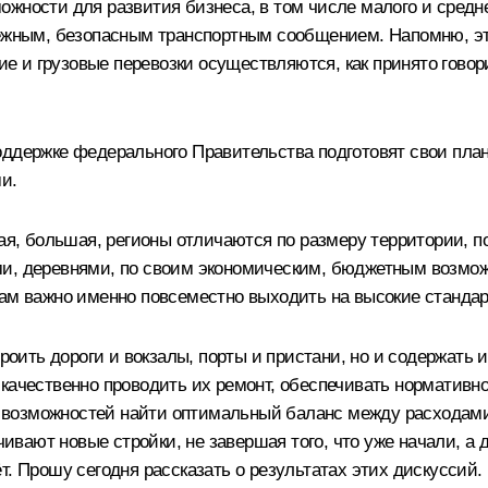
жности для развития бизнеса, в том числе малого и среднег
дёжным, безопасным транспортным сообщением. Напомню, эт
кие и грузовые перевозки осуществляются, как принято гово
оддержке федерального Правительства подготовят свои пла
и.
ная, большая, регионы отличаются по размеру территории, 
и, деревнями, по своим экономическим, бюджетным возмож
нам важно именно повсеместно выходить на высокие стандар
троить дороги и вокзалы, порты и пристани, но и содержать
 качественно проводить их ремонт, обеспечивать нормативн
возможностей найти оптимальный баланс между расходами 
ачивают новые стройки, не завершая того, что уже начали, а
т. Прошу сегодня рассказать о результатах этих дискуссий.