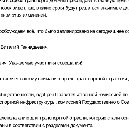
ммы в сфере транспорта должны преследовать главную цель 
овек видел, как, в какие сроки будут решаться значимые дл
чения этих изменений.
пообсуждаем всё, что было запланировано на сегодняшнее с
 Виталий Геннадьевич.
ич! Уважаемые участники совещания!
авляет вашему вниманию проект транспортной стратегии до 
 общественности, одобрен Правительственной комиссией по
спортной инфраструктуры, комиссией Государственного Сов
елеполаганию для транспортной отрасли, которые стали осн
аны в соответствии с разделами документа.