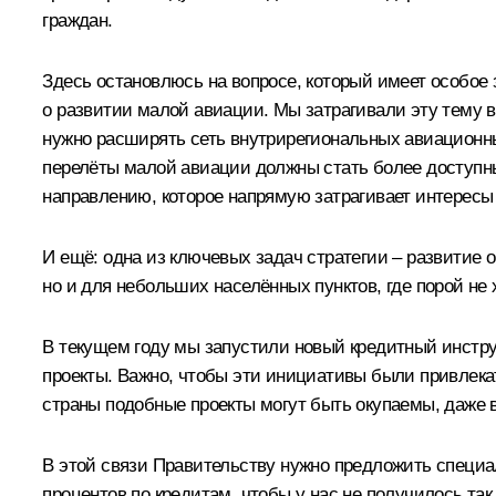
граждан.
Здесь остановлюсь на вопросе, который имеет особое 
о развитии малой авиации. Мы затрагивали эту тему в
нужно расширять сеть внутрирегиональных авиационны
перелёты малой авиации должны стать более доступны
направлению, которое напрямую затрагивает интересы
И ещё: одна из ключевых задач стратегии – развитие о
но и для небольших населённых пунктов, где порой не
В текущем году мы запустили новый кредитный инстру
проекты. Важно, чтобы эти инициативы были привлекате
страны подобные проекты могут быть окупаемы, даже в
В этой связи Правительству нужно предложить специ
процентов по кредитам, чтобы у нас не получилось т