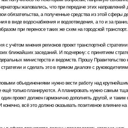
бернаторы жаловались, что при передаче этих направлений 
вои обязательства, а полученные средства из этой сферы д
ия в виде водоснабжения и водоотведения, а то и за границ
разом при переносе таких же схем на городской транспорт.
я с учётом мнения регионов проект транспортной стратеги
воих ближайших заседаний. И подчеркну: с принятием стра
федеральных министерств и ведомств. Прошу Правительство н
 стратегии и сделать это в прямом диалоге с руководителя
деловыми объединениями нужно вести работу над крупнейши
рые ещё только планируются. А планировать нужно самым тщ
один проект должен гармонично дополнять другой, и таким 
 конечно, всё это должно оказывать позитивное влияние на 