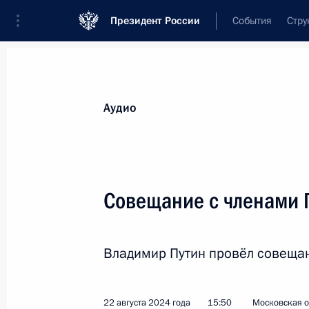
Президент России
События
Стру
Видеозаписи
Фотографии
Аудиозапи
Все материалы
Выступления
Совещан
Аудио
Показа
Совещание с членами 
Совещание
Владимир Путин провёл совещан
по экономическим вопросам
22 августа 2024 года
15:50
Московская о