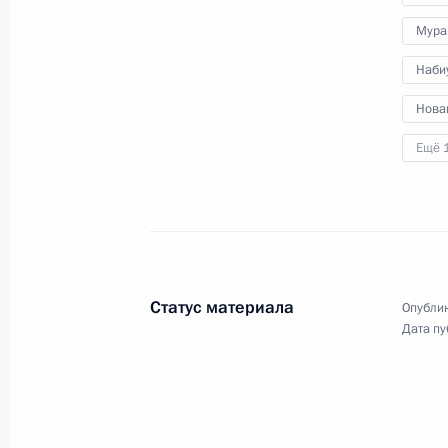
Мура
Наби
Нова
Ещё 
Совещание
с руководителями силовых
Статус материала
Опублик
ведомств
Дата пу
7 августа 2024 года
Аудио, 2 мин.
Глава государства провёл