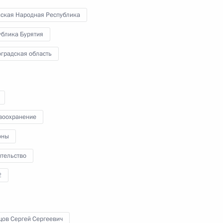
в Гудермесе. Глава государства
нская Народная Республика
осмотрел учебный комплекс,
наблюдал за занятиями, кратко
ублика Бурятия
пообщался с командирами
спецподразделений,
градская область
инструкторами и добровольцами,
проходящими здесь подготовку.
воохранение
Владимир Путин провёл
оны
оперативное совещание
в Ново-Огарёве
ительство
2
12 августа 2024 года
Аудио, 29 мин.
В совещании приняли участие
цов Сергей Сергеевич
члены Совета Безопасности,