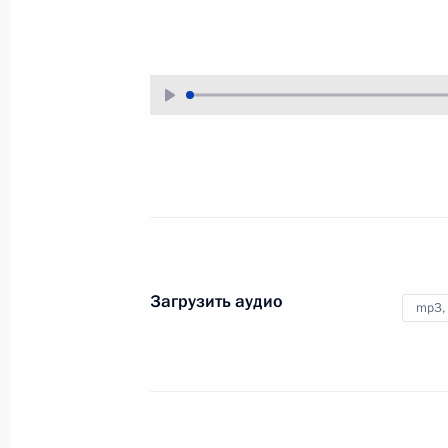
26 августа 2024 года
Аудио, 7 мин.
Президент в режиме
видеоконференции провёл
совещание по экономическим
вопросам.
Совещание о ситуации
в Белгородской, Брянской
Загрузить аудио
и Курской областях
mp3,
22 августа 2024 года
Аудио, 47 мин.
Владимир Путин в режиме
видеоконференции провёл