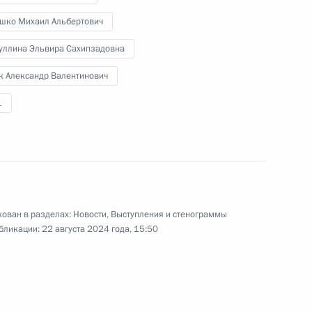
Правительства, представители
шко Михаил Альбертович
Администрации Президента,
руководители силовых ведомств,
уллина Эльвира Сахипзадовна
а также главы Белгородской,
Брянской и Курской областей.
к Александр Валентинович
1
Совещание с членами
Правительства
ован в разделах:
Новости
,
Выступления и стенограммы
бликации:
22 августа 2024 года, 15:50
7 августа 2024 года
Аудио, 1 ч.
Глава государства провёл