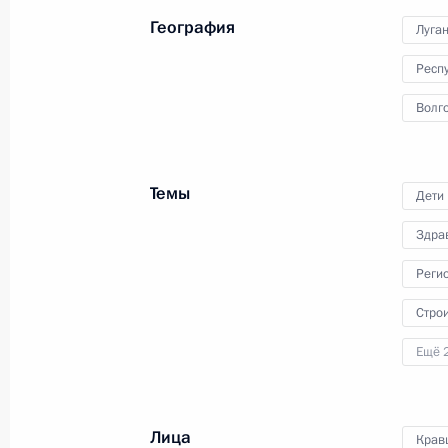
совещание о ситуации
География
Луга
в Белгородской, Брянской
и Курской областях.
Респ
Волго
Темы
Дети
Здра
Встреча с представителями
Реги
ассоциации жертв терактов
«Матери Беслана»
Стро
Ещё 
20 августа 2024 года
Аудио, 5 мин.
Лица
Крав