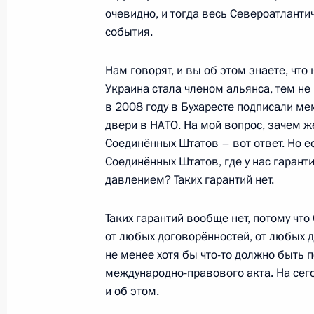
очевидно, и тогда весь Североатланти
Совещание с членами Правительст
события.
18 июля 2018 года, 15:20
Нам говорят, и вы об этом знаете, что
Украина стала членом альянса, тем не 
в 2008 году в Бухаресте подписали ме
двери в НАТО. На мой вопрос, зачем ж
Показа
Соединённых Штатов – вот ответ. Но е
Соединённых Штатов, где у нас гаранти
давлением? Таких гарантий нет.
Таких гарантий вообще нет, потому ч
Встреча с военнослужащими Во
от любых договорённостей, от любых 
26 июля 2026 года
не менее хотя бы что-то должно быть 
международно-правового акта. На се
и об этом.