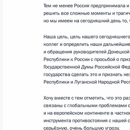
Расширенное заседание коллегии 
Тем не менее Россия предпринимала и 
17 февраля 2022 года, 14:05
решить все сложные моменты и траги
но мы имеем на сегодняшний день то, 
Наша цель, цель нашего сегодняшнего
Расширенное заседание коллегии 
коллег и определить наши дальнейшие
3 марта 2021 года, 14:15
и обращения руководителей Донецкой
Республики к России с просьбой о при
Государственной Думы Российской Фед
государства сделать это и признать н
Заседание коллегии МВД России
Республики и Луганской Народной Рес
26 февраля 2020 года, 14:45
Хочу вместе с тем отметить, что это р
связаны с глобальными проблемами о
Антон Вайно провёл заседание пре
и на европейском континенте в частно
по противодействию коррупции
инструмента противостояния с нашей ст
серьёзную, очень большую угрозу.
2 июля 2019 года, 12:30