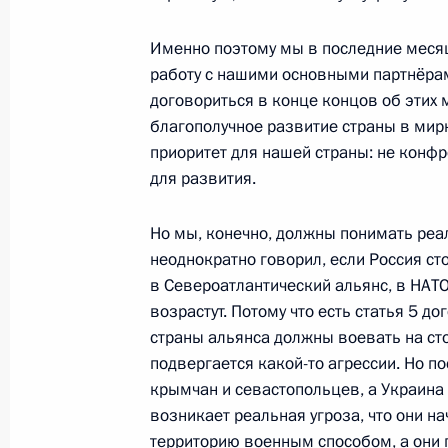
Именно поэтому мы в последние меся
работу с нашими основными партнёрам
Заседание Госсовета по вопросам 
договориться в конце концов об этих 
дорог и обеспечения безопасности
благополучное развитие страны в мирн
приоритет для нашей страны: не конфр
26 июня 2019 года, 15:30
для развития.
Но мы, конечно, должны понимать реал
Ответы на вопросы журналистов
неоднократно говорил, если Россия ст
28 февраля 2019 года, 15:10
в Североатлантический альянс, в НАТО
возрастут. Потому что есть статья 5 до
страны альянса должны воевать на сто
подвергается какой-то агрессии. Но п
Расширенное заседание коллегии М
крымчан и севастопольцев, а Украина н
28 февраля 2019 года, 14:30
возникает реальная угроза, что они на
территорию военным способом, а они г