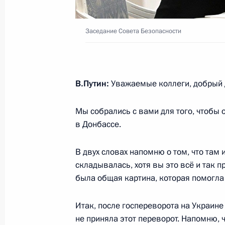
Госпрограммы по оказанию содейс
переселению соотечественников
Заседание Совета Безопасности
17 июня 2024 года, 18:30
В.Путин:
Уважаемые коллеги, добрый 
Президент подписал указы о назна
Российской Федерации и директор
Мы собрались с вами для того, чтобы 
14 мая 2024 года, 21:25
в Донбассе.
В двух словах напомню о том, что там 
складывалась, хотя вы это всё и так п
Расширенное заседание коллегии
была общая картина, которая помогл
2 апреля 2024 года, 15:00
Итак, после госпереворота на Украине
не приняла этот переворот. Напомню, 