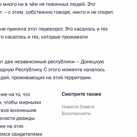
ссии по реализации
о много ни в чём не повинных людей. Это
твия переселению
– с этим, собственно говоря, никто и не спорит.
не приняла этот переворот. Это касалось и тех
о касалось и тех, которые проживали
о вопросам развития
уют две независимые республики – Донецкую
одную Республику. С этого момента началось
юдей, проживающих на этой территории.
Смотрите также
ие на то, что
го, чтобы мирными
ссии по реализации
Новости Совета
 все возникшие
твия переселению
Безопасности
 власти дважды
и на этих
ляемся свидетелями