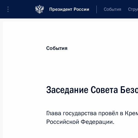
Президент России
События
Стру
Материалы по выбранной персоне
События
Колокольцев
,
Владимир
Александрович
Министр внутренних дел Российской 
Заседание Совета Без
Глава государства провёл в Кр
Лента событий
Российской Федерации.