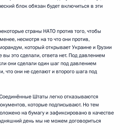
ческий блок обязан будет включиться в эти
ва
 некоторые страны НАТО против того, чтобы
менее, несмотря на то что они против,
морандум, который открывает Украине и Грузии
е вы это сделали, ответа нет. Под давлением
ть предыдущие материалы
сли они сделали один шаг под давлением
и, что они не сделают и второго шага под
то Соединённые Штаты легко отказываются
енно-Морского Флота
документов, которые подписывают. Но тем
положено на бумагу и зафиксировано в качестве
годняшний день мы не можем договориться