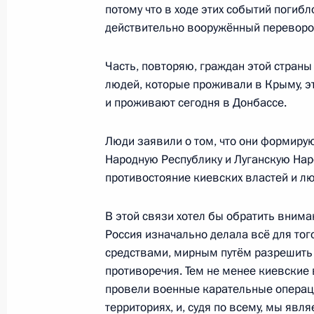
Заседание Межведомственной коми
потому что в ходе этих событий погибл
Госпрограммы по оказанию содейс
действительно вооружённый переворот 
соотечественников
Часть, повторяю, граждан этой страны 
15 декабря 2023 года, 18:00
людей, которые проживали в Крыму, эт
и проживают сегодня в Донбассе.
Заседание Президиума Госсовета п
Люди заявили о том, что они формир
общественного транспорта
Народную Республику и Луганскую Нар
противостояние киевских властей и л
17 августа 2023 года, 21:10
В этой связи хотел бы обратить вниман
Россия изначально делала всё для то
Заседание Межведомственной коми
средствами, мирным путём разрешить
Госпрограммы по оказанию содейс
противоречия. Тем не менее киевские
соотечественников
провели военные карательные операци
26 мая 2023 года, 19:00
территориях, и, судя по всему, мы яв