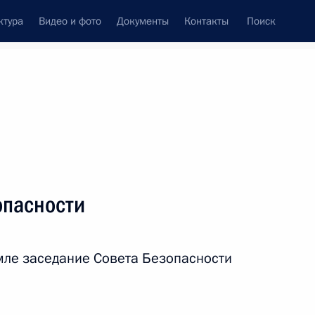
ктура
Видео и фото
Документы
Контакты
Поиск
Все персоны
Федерации
опасности
емле заседание Совета Безопасности
Подписаться на ленту