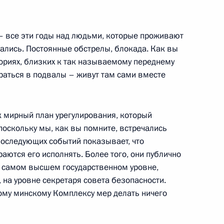
ь – все эти годы над людьми, которые проживают
 Совета Безопасности
вались. Постоянные обстрелы, блокада. Как вы
ориях, близких к так называемому переднему
аться в подвалы – живут там сами вместе
 МВД
к мирный план урегулирования, который
поскольку мы, как вы помните, встречались
последующих событий показывает, что
аются его исполнять. Более того, они публично
а самом высшем государственном уровне,
, на уровне секретаря совета безопасности.
тому минскому Комплексу мер делать ничего