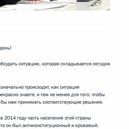
твия добровольному
день!
чении членов Правительства
ов служб
обсудить ситуацию, которая складывается сегодня
изначально происходит, как ситуация
рекрасно знаете, и тем не менее для того, чтобы
 МВД
а бы нам принимать соответствующие решения.
 в 2014 году часть населения этой страны
что он был антиконституционный и кровавый,