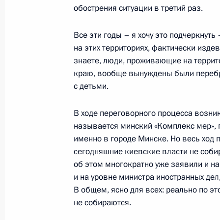
обострения ситуации в третий раз.
Все эти годы – я хочу это подчеркнут
Совещание с постоянными членами
на этих территориях, фактически изде
21 апреля 2023 года, 13:50
знаете, люди, проживающие на террит
краю, вообще вынуждены были перебр
с детьми.
Расширенное заседание коллегии
В ходе переговорного процесса возни
20 марта 2023 года, 14:40
называется минский «Комплекс мер», 
именно в городе Минске. Но весь ход 
сегодняшние киевские власти не собир
Заседание Совета Безопасности
об этом многократно уже заявили и н
и на уровне министра иностранных дел
21 февраля 2022 года, 18:30
В общем, ясно для всех: реально по э
не собираются.