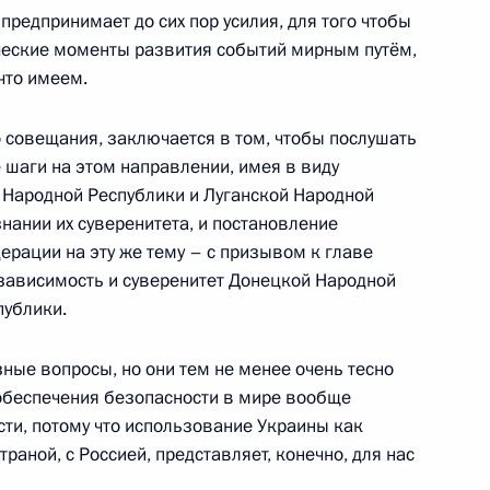
МВД России
предпринимает до сих пор усилия, для того чтобы
ческие моменты развития событий мирным путём,
что имеем.
 совещания, заключается в том, чтобы послушать
МВД России
 шаги на этом направлении, имея в виду
 Народной Республики и Луганской Народной
знании их суверенитета, и постановление
ерации на эту же тему – с призывом к главе
езависимость и суверенитет Донецкой Народной
публики.
азные вопросы, но они тем не менее очень тесно
беспечения безопасности в мире вообще
зидиума Совета
сти, потому что использование Украины как
раной, с Россией, представляет, конечно, для нас