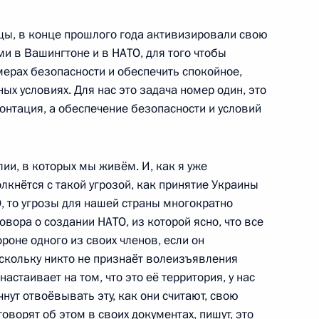
цы, в конце прошлого года активизировали свою
и в Вашингтоне и в НАТО, для того чтобы
развития сети автомобильных
мерах безопасности и обеспечить спокойное,
 дорожного движения
ых условиях. Для нас это задача номер один, это
онтация, а обеспечение безопасности и условий
ии, в которых мы живём. И, как я уже
олкнётся с такой угрозой, как принятие Украины
, то угрозы для нашей страны многократно
говора о создании НАТО, из которой ясно, что все
роне одного из своих членов, если он
оскольку никто не признаёт волеизъявления
инистерства внутренних дел
астаивает на том, что это её территория, у нас
чнут отвоёвывать эту, как они считают, свою
оворят об этом в своих документах, пишут, это