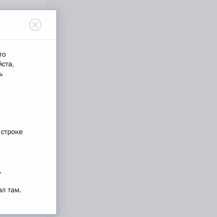
то
йста,
ь
 строке
,
л там.