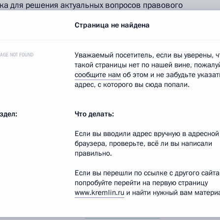
ка для решения актуальных вопросов правового
и обоснованной экономической деятельности
Страница не найдена
Уважаемый посетитель, если вы уверены, ч
PAGE NOT FOUND
енту Армении
Сержу Саргсяну
глава
такой страницы нет по нашей вине, пожалу
«Для наших стран, связанных тесными узами
сообщите нам
об этом и не забудьте указат
ёрства, уходящий год стал важным этапом
адрес, с которого вы сюда попали.
ого сотрудничества, в основе которого –
агивающих коренные интересы двух государств».
здел:
Что делать:
Если вы вводили адрес вручную в адресной
Беларусь
Александру Лукашенко
Дмитрий
браузера, проверьте, всё ли вы написали
раны объединяют исторические традиции дружбы
правильно.
жно относиться к этому общему достоянию,
Если вы перешли по ссылке с другого сайта
заимовыгодные двусторонние связи.
попробуйте перейти на первую страницу
российско-белорусское сотрудничество будет
www.kremlin.ru
и найти нужный вам материа
ан наших стран, в интересах укрепления
ости. Успешная работа
Таможенного союза