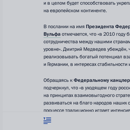
символика
и в целом будет способствовать укре
Контакты
Обратиться к Пре
на европейском континенте.
Поиск
Президент Росси
гражданам школь
В послании на имя
Президента Федер
возраста
Для СМИ
Вульфа
отмечается, что «в 2010 году 
Виртуальный тур 
Кремлю
сотрудничества между нашими странам
Подписаться
Владимир Путин 
Справочник
уровне». Дмитрий Медведев убеждён, 
личный сайт
реализовывать богатый потенциал вз
Дикая природа Ро
Версия для людей
и Германии, в интересах стабильности
с ограниченными
возможностями
Обращаясь к
Федеральному канцлер
English
подчеркнул, что «в уходящем году рос
на принципах взаимовыгодного страте
развиваться на благо народов наших с
Администрация
Президента России
процессе традиционно играет интенси
2026 год
Знаковыми вехами в этом плане стал
символических юбилеев общей истории