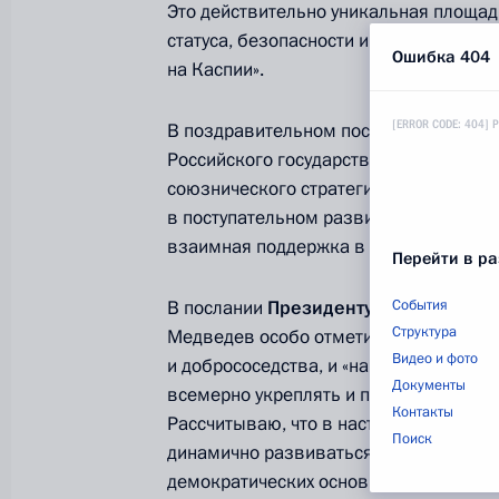
Это действительно уникальная площад
статуса, безопасности и экологическ
Ошибка 404
на Каспии».
[ERROR CODE: 404] 
В поздравительном послании
Презид
Российского государства подчеркнул: 
союзнического стратегического партн
в поступательном развитии многогранн
взаимная поддержка в вопросах, затр
Перейти в ра
В послании
Президенту Республики 
События
Структура
Медведев особо отметил, что наши ст
Видео и фото
и добрососедства, и «наш долг – бере
Документы
всемерно укреплять и приумножать в
Контакты
Рассчитываю, что в наступающем году 
Поиск
динамично развиваться на благо гражд
демократических основ государственн