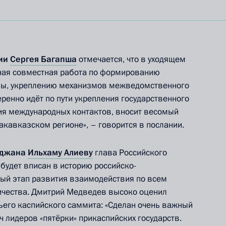
зии
Сергея Багапша
отмечается, что в уходящем
ная совместная работа по формированию
зы, укреплению механизмов межведомственного
ренно идёт по пути укрепления государственного
ия международных контактов, вносит весомый
акавказском регионе», – говорится в послании.
йджана
Ильхаму Алиеву
глава Российского
 будет вписан в историю российско-
ый этап развития взаимодействия по всем
ичества. Дмитрий Медведев высоко оценил
тьего каспийского саммита: «Сделан очень важный
ч лидеров «пятёрки» прикаспийских государств.