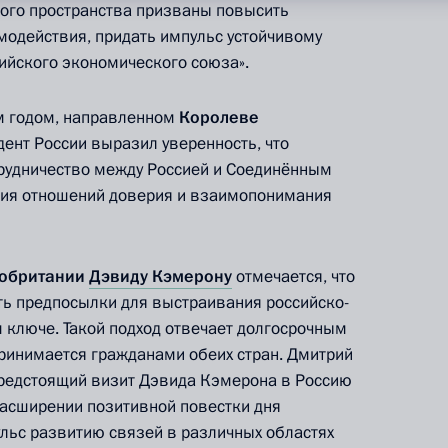
ого пространства призваны повысить
одействия, придать импульс устойчивому
ийского экономического союза».
м годом, направленном
Королеве
дент России выразил уверенность, что
рудничество между Россией и Соединённым
ния отношений доверия и взаимопонимания
кобритании
Дэвиду Кэмерону
отмечается, что
ные
Официальные
Правовая и
сетевые ресурсы
техническая
ь предпосылки для выстраивания российско-
ссии
Президента России
информация
 ключе. Такой подход отвечает долгосрочным
ринимается гражданами обеих стран. Дмитрий
MAX
О портале
предстоящий визит Дэвида Кэмерона в Россию
ВКонтакте
Об использовании
расширении позитивной повестки дня
ии
информации сайта
Rutube
ульс развитию связей в различных областях
О персональных
Telegram-канал