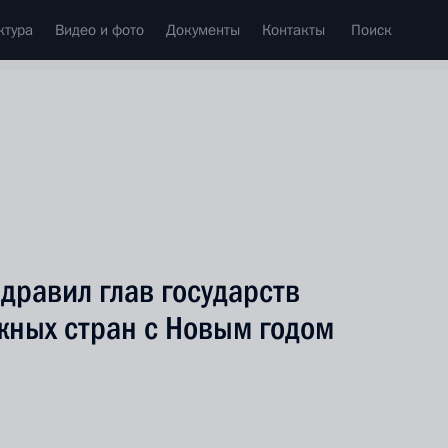
ктура
Видео и фото
Документы
Контакты
Поиск
дравил глав государств
жных стран с Новым годом