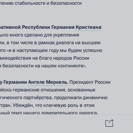
данных пользователей
плению стабильности и безопасности
YouTube
зиденту
Написать в редакцию
и —
ного
ативной Республики Германия
Кристиана
было много сделано для укрепления
по
и, в том числе в рамках диалога на высшем
—
что «и в наступающем году мы будем успешно
аимодействия на благо народов России
ссии
 и безопасности на нашем континенте».
у Германии
Ангеле Меркель
, Президент России
сийско-германские отношения, основанные
Все материалы сайта
гического партнёрства, продолжали динамично
доступны по лицензии:
тран. Убеждён, что ключевую роль в этом
Creative Commons
вный темп нашего доверительного диалога.
Attribution 4.0
International
и совместные мероприятия по случаю
 – 65-летия разгрома нацизма и 20-летия