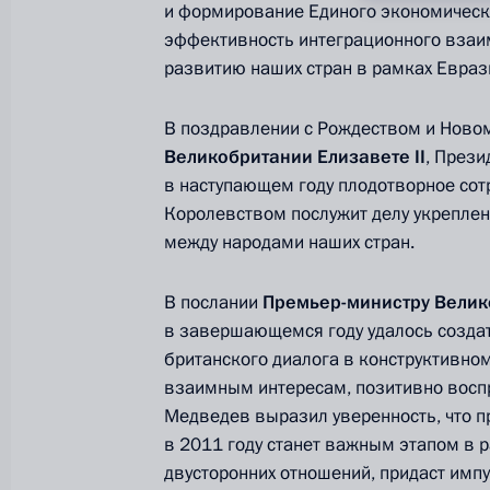
и формирование Единого экономическ
эффективность интеграционного взаим
развитию наших стран в рамках Евраз
В поздравлении с Рождеством и Ново
Великобритании Елизавете II
, Прези
в наступающем году плодотворное сот
Королевством послужит делу укрепле
между народами наших стран.
В послании
Премьер-министру Вели
Разделы сайта
Информацион
Президента
ресурсы
в завершающемся году удалось создат
России
Президента Ро
британского диалога в конструктивном
взаимным интересам, позитивно восп
События
Президент России
Медведев выразил уверенность, что 
Текущий ресурс
Структура
в 2011 году станет важным этапом в 
Конституция Росс
Видео и фото
двусторонних отношений, придаст имп
Государственная
Документы