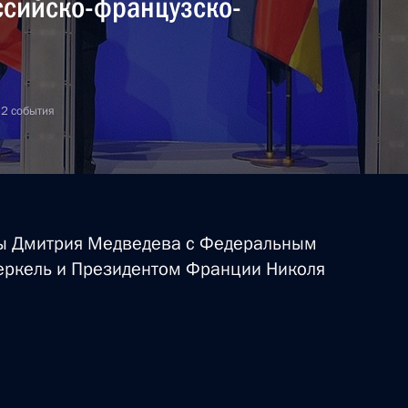
ссийско-французско-
 2 события
ры Дмитрия Медведева с Федеральным
еркель и Президентом Франции Николя