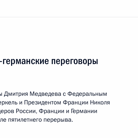
-германские переговоры
ры Дмитрия Медведева с Федеральным
 Коми. Заседание президиума
еркель и Президентом Франции Николя
та
деров России, Франции и Германии
ле пятилетнего перерыва.
я поездка
1 событие