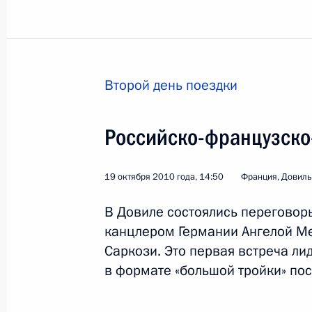
Второй день поездки
Российско-французско
1
19 октября 2010 года, 14:50
Франция, Довиль
В Довиле состоялись перегово
Поездка в Республику
канцлером Германии Ангелой М
Государственного сове
Саркози. Это первая встреча ли
в формате «большой тройки» пос
Россия
23 ноября 2010 года
Рабоча