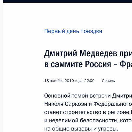
Первый день поездки
Поездка в Нижегородс
Дмитрий Медведев при
в саммите Россия – Фр
Россия
25 ноября 2010 года
Рабоча
18 октября 2010 года, 22:00
Довиль
Основной темой встречи Дмитр
Николя Саркози и Федерального
станет строительство в регионе
и неделимой безопасности, кот
на общие вызовы и угрозы.