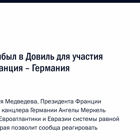
кую область
был в Довиль для участия
анция – Германия
я поездка
1 событие
ия Медведева, Президента Франции
 канцлера Германии Ангелы Меркель
 Евроатлантики и Евразии системы равной
орая позволит сообща реагировать