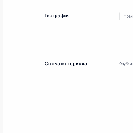
География
Фран
Статус материала
Опублик
1