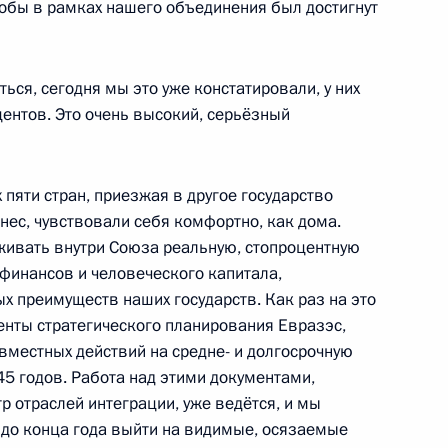
тобы в рамках нашего объединения был достигнут
том Азербайджана Ильхамом
ться, сегодня мы это уже констатировали, у них
центов. Это очень высокий, серьёзный
том Азербайджана Ильхамом
 пяти стран, приезжая в другое государство
знес, чувствовали себя комфортно, как дома.
живать внутри Союза реальную, стопроцентную
 финансов и человеческого капитала,
х преимуществ наших государств. Как раз на это
том Азербайджана Ильхамом
нты стратегического планирования Евразэс,
вместных действий на средне- и долгосрочную
45 годов. Работа над этими документами,
отраслей интеграции, уже ведётся, и мы
 до конца года выйти на видимые, осязаемые