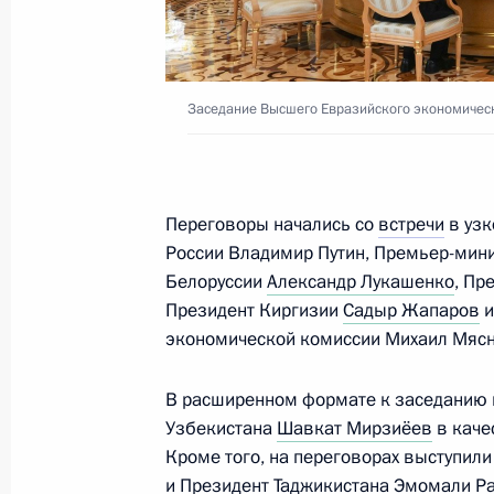
22 апреля в Москве состоятся пер
с Президентом Азербайджана Иль
Заседание Высшего Евразийского экономическ
19 апреля 2024 года, 15:10
Переговоры начались со
встречи
в узк
Телефонный разговор с Президен
России Владимир Путин, Премьер-мин
Алиевым
Белоруссии
Александр Лукашенко
, Пр
24 марта 2024 года, 13:25
Президент Киргизии
Садыр Жапаров
и
экономической комиссии Михаил Мясн
Телефонные разговоры с президен
В расширенном формате к заседанию 
Узбекистана
Шавкат Мирзиёев
в каче
Белоруссии, Казахстана, Киргизии,
Кроме того, на переговорах выступил
18 марта 2024 года, 12:25
и Президент Таджикистана
Эмомали Р