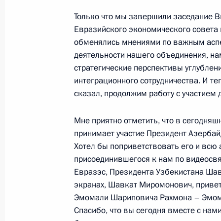
Только что мы завершили заседание 
Телефонный разговор с Президен
Евразийского экономического совета 
Алиевым
обменялись мнениями по важным асп
деятельности нашего объединения, на
21 сентября 2023 года, 12:30
стратегические перспективы углублен
интеграционного сотрудничества. И теп
сказал, продолжим работу с участием 
Встреча с Президентом Азербайдж
Армении
Мне приятно отметить, что в сегодняш
25 мая 2023 года, 22:45
принимает участие Президент Азербай
Хотел бы поприветствовать его и всю
присоединившегося к нам по видеосвя
Евразэс, Президента Узбекистана Ша
Встреча с Президентом Азербайдж
экранах, Шавкат Миромонович, привет
25 мая 2023 года, 20:05
Эмомали Шариповича Рахмона – Эмома
Спасибо, что вы сегодня вместе с нам