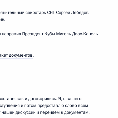
олнительный секретарь СНГ Сергей Лебедев
том Азербайджана Ильхамом
ин.
и направил Президент Кубы
Мигель Диас-Канель
акет документов
.
том Азербайджана Ильхамом
ана Ильхамом Алиевым
ставе, как и договорились. Я, с вашего
ступления и потом предоставлю слово всем
 нашей дискуссии и перейдём к документам.