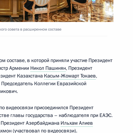
еговоры Владимира Путина
хамом Алиевым
ого совета в расширенном составе
ом составе, в которой приняли участие Президент
том Азербайджана Ильхамом
истр Армении
Никол Пашинян
, Президент
езидент Казахстана
Касым-Жомарт Токаев
,
 Председатель Коллегии Евразийской
икович.
тами Азербайджана,
по видеосвязи присоединился Президент
стве главы государства – наблюдателя при ЕАЭС.
 Таджикистана и Узбекистана
и Президент Азербайджана
Ильхам Алиев
ахмон
(участвовал по видеосвязи).