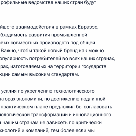
 профильные ведомства наших стран будут
том Азербайджана Ильхамом
ейшего взаимодействия в рамках Евразэс,
еобходимость развития промышленной
овых совместных производств под общей
. Важно, чтобы такой новый бренд как можно
том Азербайджана Ильхамом
пулярность потребителей во всех наших странах,
арах, изготовляемых на территории государств
дукции самым высоким стандартам.
усилия по укреплению технологического
кторах экономики, по достижению подлинной
идентом Азербайджана
В практическом плане предложил бы согласовать
нологической трансформации и инновационного
ы нашим странам не зависеть по критически
хнологий и компаний, тем более если мы