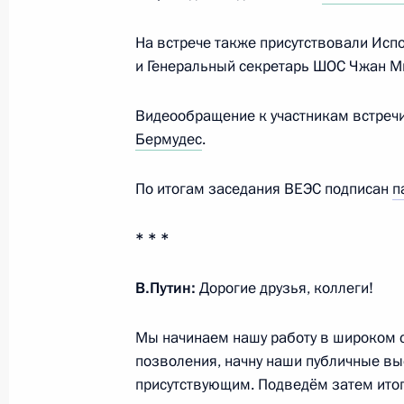
На встрече также присутствовали Исп
Телефонный разговор с Президен
и Генеральный секретарь ШОС Чжан М
Алиевым
Видеообращение к участникам встреч
8 февраля 2024 года, 11:30
Бермудес
.
По итогам заседания ВЕЭС подписан
п
Телефонный разговор с Президен
Алиевым
* * *
24 декабря 2023 года, 11:50
В.Путин:
Дорогие друзья, коллеги!
Встреча с Президентом Азербайдж
Мы начинаем нашу работу в широком со
позволения, начну наши публичные вы
12 октября 2023 года, 17:40
присутствующим. Подведём затем итог