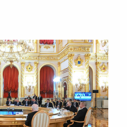
ть следующие материалы
ана Ильхамом Алиевым
 и работниками Байкало-
ана Ильхамом Алиевым