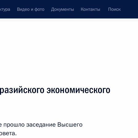
ктура
Видео и фото
Документы
Контакты
Поиск
Все персоны
разийского экономического
Подписаться на ленту
е прошло заседание Высшего
овета.