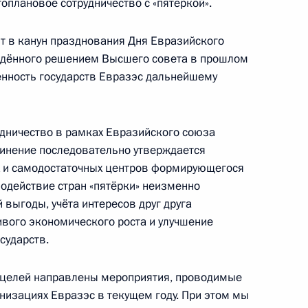
оплановое сотрудничество с «пятёркой».
экономического совета
ит в канун празднования Дня Евразийского
еждённого решением Высшего совета в прошлом
нность государств Евразэс дальнейшему
том Азербайджана Ильхамом
удничество в рамках Евразийского союза
динение последовательно утверждается
х и самодостаточных центров формирующегося
одействие стран «пятёрки» неизменно
выгоды, учёта интересов друг друга
том Азербайджана Ильхамом
ивого экономического роста и улучшение
сударств.
 целей направлены мероприятия, проводимые
низациях Евразэс в текущем году. При этом мы