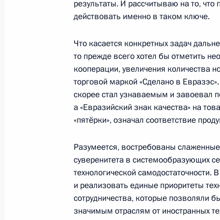
результаты. И рассчитываю на то, что
Телефонный разговор с Президен
действовать именно в таком ключе.
Алиевым
Что касается конкретных задач дальн
22 ноября 2022 года, 19:30
то прежде всего хотел бы отметить н
кооперации, увеличения количества н
торговой маркой «Сделано в Евразэс»
Телефонный разговор с Президен
скорее стал узнаваемым и завоевал по
Алиевым
а «Евразийский знак качества» на тов
«пятёрки», означал соответствие про
17 ноября 2022 года, 18:50
Разумеется, востребованы слаженные 
суверенитета в системообразующих се
Трёхсторонние переговоры с През
технологической самодостаточности. 
и Премьер-министром Армении
и реализовать единые приоритеты тех
31 октября 2022 года, 21:20
сотрудничества, которые позволяли б
значимым отраслям от иностранных те