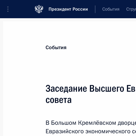
Президент России
События
Стру
Материалы по выбранной персоне
События
Алиев
,
Ильхам
Гейдарович
Президент Азербайджана
Заседание Высшего Ев
совета
Лента событий
В Большом Кремлёвском дворц
Евразийского экономического с