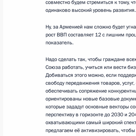
совместно будем стремиться к тому, ч
Телефонный разговор с Президен
одинаково высокий уровень развития.
Алиевым
24 декабря 2022 года, 12:05
Ну, за Арменией нам сложно будет угна
рост ВВП составляет 12 с лишним про
показатель.
Телефонный разговор с Президен
Надо сделать так, чтобы граждане всех
Алиевым
Союза работать, учиться или вести би
12 декабря 2022 года, 12:10
Добиваться этого можно, если поддер
свободу передвижения товаров, услуг,
обеспечивать сопряжение конкурентны
Телефонный разговор с Президен
ориентированы новые базовые докуме
которые зададут основные векторы со
Алиевым
перспективу в горизонте до 2030 и 20
26 ноября 2022 года, 12:45
охватывающими самый широкий спектр 
предлагаем её активизировать, чтобы