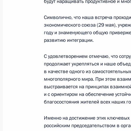
будут наращивать продуктивное и мног
Заседание Высшего Евразийского 
Символично, что наша встреча проход
25 мая 2023 года, 17:05
экономического союза (29 мая), учр
году и знаменующего общую приверже
развитию интеграции.
Телефонный разговор с Президен
Алиевым
С удовлетворением отмечаю, что сотр
продолжает укрепляться и наше объе
16 марта 2023 года, 22:50
в качестве одного из самостоятельны
многополярного мира. При этом взаим
выстраивается на принципах взаимной 
Телефонный разговор с Президен
и с ориентиром на обеспечение устойч
Алиевым
благосостояния жителей всех наших го
14 февраля 2023 года, 21:20
Именно на достижение этих ключевых
российским председательством в орга