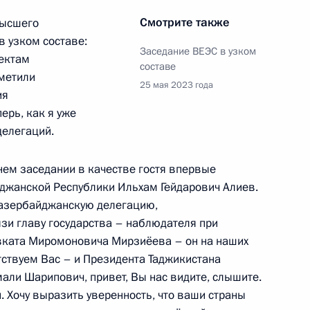
Смотрите также
Высшего
том Азербайджана Ильхамом
в узком составе:
Заседание ВЕЭС в узком
ектам
составе
метили
25 мая 2023 года
ия
ерь, как я уже
делегаций.
ана и Премьер-министром
нем заседании в качестве гостя впервые
джанской Республики Ильхам Гейдарович Алиев.
 азербайджанскую делегацию,
зи главу государства – наблюдателя при
вката Миромоновича Мирзиёева – он на наших
ана Ильхамом Алиевым
ствуем Вас – и Президента Таджикистана
ли Шарипович, привет, Вы нас видите, слышите.
и. Хочу выразить уверенность, что ваши страны