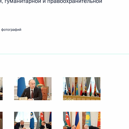
й, гуманитарной и правоохранительной
10 октября 2014 года
4 фото
 фотографий
Саммит Содружества
а
Независимых Государств