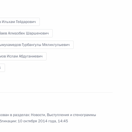
9 октября 2014 года
5 фото
в Ильхам Гейдарович
баев Алмазбек Шаршенович
ымухамедов Гурбангулы Мяликгулыевич
мов Ислам Абдуганиевич
5
В Новосибирске открыт
ован в разделах:
новый мост через реку Обь
Новости
,
Выступления и стенограммы
бликации:
10 октября 2014 года, 14:45