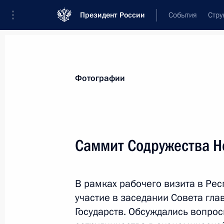
Президент России
События
Стру
Видеозаписи
Фотографии
Аудиозапи
Все материалы
Поездки
Совещания, 
Фотографии
Показа
Саммит Содружества Н
Форум Общероссийского
В рамках рабочего визита в Ре
народного фронта
участие в заседании Совета гл
«Качественное образование
Государств. Обсуждались вопро
во имя страны»