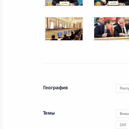
10 октября 2014 года
4 фото
География
Респ
Встреча с руководителями
международных спортивных
Темы
Внеш
организаций
СНГ