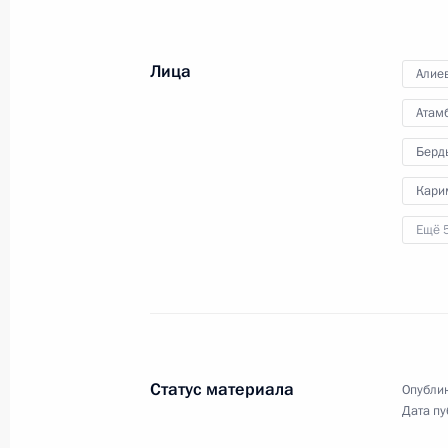
9 октября 2014 года
5 фото
Лица
Алие
Атам
Берд
Кари
Ещё 
Президиум Госсовета
Статус материала
по вопросам
Опублик
Дата пу
совершенствования сети