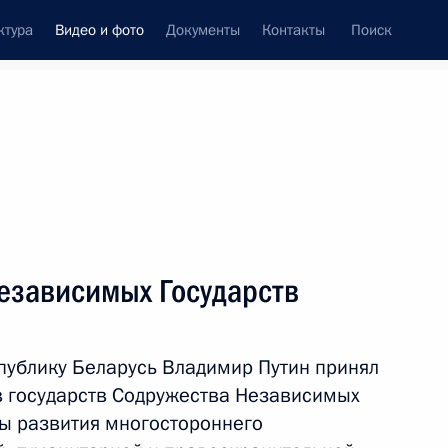
ктура
Видео и фото
Документы
Контакты
Поиск
си
встречи
Церемонии
октябрь, 2014
ть следующие материалы
езависимых Государств
Встреча глав государств
спублику Беларусь Владимир Путин принял
Высшего Евразийского
ав государств Содружества Независимых
экономического совета
сы развития многостороннего