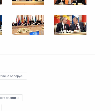
10 октября 2014 года
12 фото
ублика Беларусь
Международный форум
«Россия – спортивная
няя политика
держава»