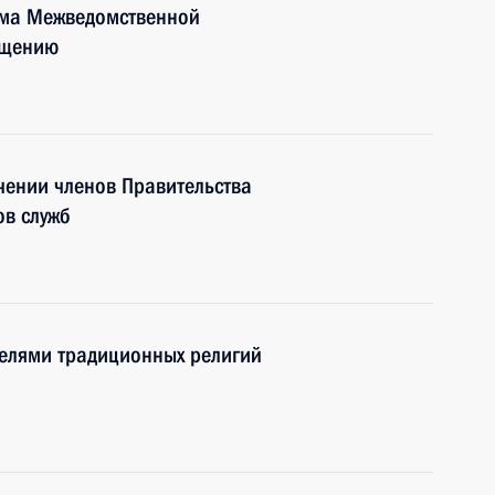
ума Межведомственной
ещению
чении членов Правительства
ов служб
телями традиционных религий