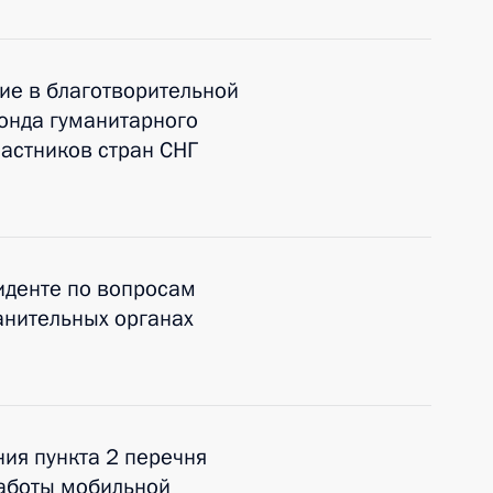
ие в благотворительной
онда гуманитарного
частников стран СНГ
иденте по вопросам
анительных органах
ия пункта 2 перечня
работы мобильной