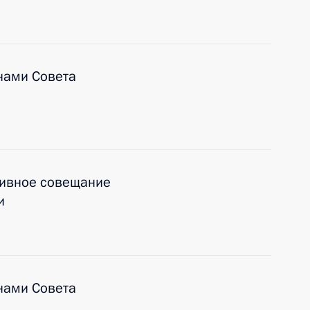
нами Совета
тивное совещание
и
нами Совета