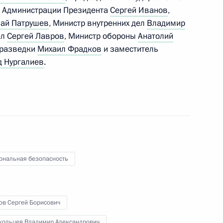
ь Администрации Президента
Сергей Иванов
,
 Совета Безопасности
ай Патрушев
, Министр внутренних дел
Владимир
ел
Сергей Лавров
, Министр обороны
Анатолий
 разведки
Михаил Фрадков
и заместитель
 Нургалиев
.
ое совещание с членами
 Совета Безопасности
ональная безопасность
ов Сергей Борисович
Государственной Думы
кольцев Владимир Александрович