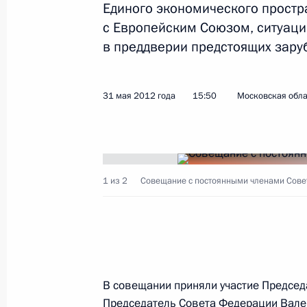
Единого экономического простр
Показа
с Европейским Союзом, ситуаци
в преддверии предстоящих зару
Совещание с постоянными членами
19 октября 2012 года, 13:45
31 мая 2012 года
15:50
Московская обла
Совещание с постоянными членами
12 октября 2012 года, 17:20
1 из 2
Совещание с постоянными членами Совет
Совещание с постоянными членами
28 сентября 2012 года, 17:20
В совещании приняли участие Предсе
Председатель Совета Федерации
Вале