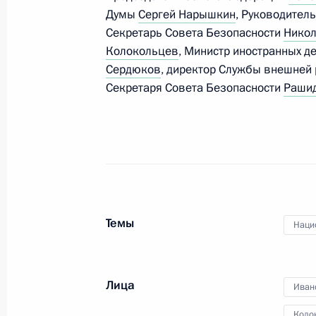
Думы
Сергей Нарышкин
, Руководител
Совещание с постоянными членами
Секретарь Совета Безопасности
Никол
20 июля 2012 года, 20:00
Колокольцев
, Министр иностранных д
Сердюков
, директор Службы внешней
Секретаря Совета Безопасности
Рашид
Владимир Путин провёл оперативн
Совета Безопасности
6 июля 2012 года, 14:00
Совещание с постоянными членами
Темы
Наци
31 мая 2012 года, 15:50
Лица
Иван
Рабочая встреча с Председателем 
Коло