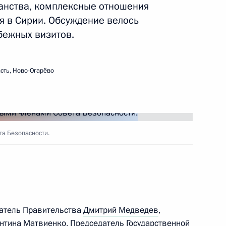
анства, комплексные отношения
ть следующие материалы
я в Сирии. Обсуждение велось
бежных визитов.
 Совета Безопасности
сть, Ново-Огарёво
 Совета Безопасности
а Безопасности.
 Совета Безопасности
датель Правительства
Дмитрий Медведев
,
нтина Матвиенко
, Председатель Государственной