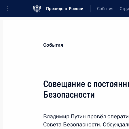
Президент России
События
Стру
Материалы по выбранной персоне
События
Нарышкин
,
Сергей
Евгеньевич
директор Службы внешней разведки
Совещание с постоянн
Безопасности
Лента событий
Владимир Путин провёл операт
Совета Безопасности. Обсуждал