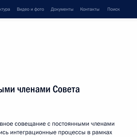
ктура
Видео и фото
Документы
Контакты
Поиск
Все персоны
ыми членами Совета
Подписаться на ленту
ивное совещание с постоянными членами
ись интеграционные процессы в рамках