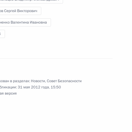
ов Сергей Викторович
иенко Валентина Ивановна
6
ндидатуру Дмитрия Медведева
ение Председателем
ован в разделах:
Новости
,
Совет Безопасности
бликации:
31 мая 2012 года, 15:50
нта о размещении органов
ая версия
ории московской агломерации