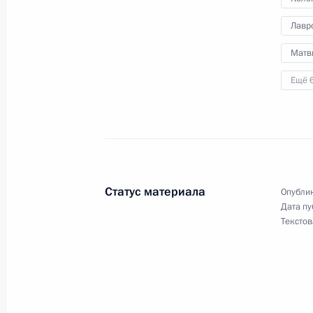
Сергеем Нарышкиным
Лавр
29 мая 2012 года, 12:15
Матв
Ещё 
Владимир Путин внёс в Госдуму ка
для получения согласия на назнач
Правительства
7 мая 2012 года, 14:30
Статус материала
Опублик
Дата пу
Об исполнении поручения Президе
Текстов
государственной власти на террит
25 апреля 2012 года, 21:25