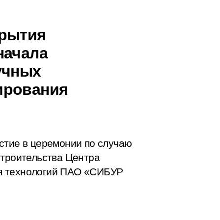
крытия
начала
учных
ирования
стие в церемонии по случаю
строительства Центра
я технологий ПАО «СИБУР