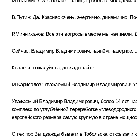
М.Шаймиев:
Это новая страница, работа с молодёжью.
В.Путин:
Да. Красиво очень, энергично, динамично. По
Р.Минниханов:
Все эти вопросы вместе мы начинали. 
Сейчас, Владимир Владимирович, начнём, наверное, с
Коллеги, пожалуйста, докладывайте.
М.Карисалов:
Уважаемый Владимир Владимирович! Ув
Уважаемый Владимир Владимирович, более 14 лет наза
комплекс по углублённой переработке углеводородног
европейского размера самую крупную в стране мощнос
С тех пор Вы дважды бывали в Тобольске, открывали