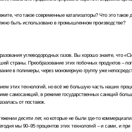
ите, что такое современные катализаторы? Что это такое 
олжно быть использовано в промышленном производстве?
бразования углеводородных газов. Вы хорошо знаете, что «
ашей страны. Преобразование этих побочных продуктов – поп
ание в полимеры, через мономерную группу уже непосредст
ием этих технологий, но всё же больш
у
ю часть наших проц
ежиме самосанкций, в режиме государственных санкций б
о
льш
азалась от поставок.
отяжении десяти лет, но которые не были где-то коммерциал
егодня мы 90–95 процентов этих технологий – и сами, и пр