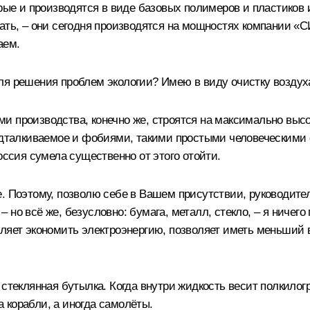
орые и производятся в виде базовых полимеров и пластиков 
ать, – они сегодня производятся на мощностях компании «С
аем.
я решения проблем экологии? Имею в виду очистку воздух
 производства, конечно же, строятся на максимально высок
одталкиваемое и фобиями, такими простыми человеческими ф
оссия сумела существенно от этого отойти.
. Поэтому, позволю себе в Вашем присутствии, руководителя
но всё же, безусловно: бумага, металл, стекло, – я ничего
ляет экономить электроэнергию, позволяет иметь меньший ве
 стеклянная бутылка. Когда внутри жидкость весит полкилог
да корабли, а иногда самолёты.