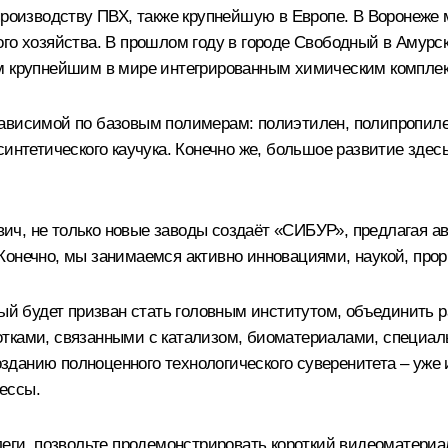
 производству ПВХ, также крупнейшую в Европе. В Воронеже
го хозяйства. В прошлом году в городе Свободный в Амурск
им крупнейшим в мире интегрированным химическим компле
зависимой по базовым полимерам: полиэтилен, полипропиле
интетического каучука. Конечно же, большое развитие здесь
ич, не только новые заводы создаёт «СИБУР», предлагая 
Конечно, мы занимаемся активно инновациями, наукой, про
орый будет призван стать головным институтом, объединит
отками, связанными с катализом, биоматериалами, специа
анию полноценного технологического суверенитета – уже и 
ессы.
ги, позвольте продемонстрировать короткий видеоматериа