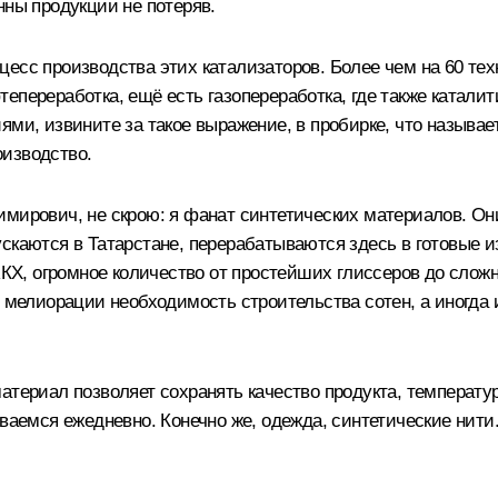
нны продукции не потеряв.
процесс производства этих катализаторов. Более чем на 60 т
епереработка, ещё есть газопереработка, где также каталит
ями, извините за такое выражение, в пробирке, что называе
оизводство.
ирович, не скрою: я фанат синтетических материалов. Они о
ускаются в Татарстане, перерабатываются здесь в готовые 
Х, огромное количество от простейших глиссеров до сложн
 мелиорации необходимость строительства сотен, а иногда и
атериал позволяет сохранять качество продукта, температур
иваемся ежедневно. Конечно же, одежда, синтетические нити