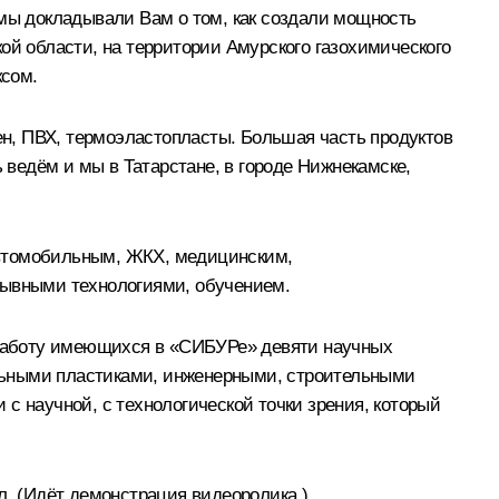
 мы докладывали Вам о том, как создали мощность
ой области, на территории Амурского газохимического
ксом.
н, ПВХ, термоэластопласты. Б
о
льшая часть продуктов
 ведём и мы в Татарстане, в городе Нижнекамске,
автомобильным, ЖКХ, медицинским,
рывными технологиями, обучением.
ь работу имеющихся в «СИБУРе» девяти научных
льными пластиками, инженерными, строительными
с научной, с технологической точки зрения, который
л.
(Идёт демонстрация видеоролика.)