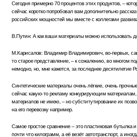
Сегодня примерно 70 процентов этих продуктов, – кот
сейчас коротко попробовал вам дополнительно рассказ
российских мощностей мы вместе с коллегами развив
В.Путин:
А как ваши материалы можно использовать дл
М.Карисалов:
Владимир Владимирович, во-первых, сами
то старое представление, – к сожалению, во многом п
немодно, но, мне кажется, за последнее десятилетие Р
Синтетические материалы очень лёгкие, очень прочные
сейчас какую-то рекламу конкурирующим материалам, – 
материалов не имею, – но субститутирование их позво
на его перевозку например.
Самое простое сравнение – это пластиковая бутылка и
почти что килограмм, а её везёт автотранспорт, а иног