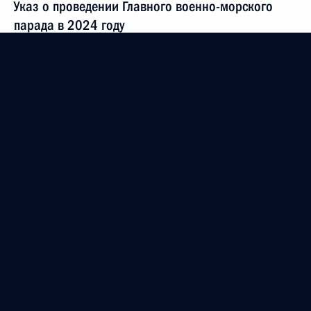
Указ о проведении Главного военно-морского
парада в 2024 году
27 июля 2024 года, 16:40
В закон о воинской обязанности и военной
службе внесены изменения, уточняющие вопросы
воинского учёта для лиц, проходящих службу
в таможенных органах, прокуратуре
и Следственном комитете
24 июля 2024 года, 22:05
39-й отдельной радиотехнической ордена Жукова
бригаде (особого назначения) присвоено
почётное наименование «гвардейская»
22 июля 2024 года, 23:00