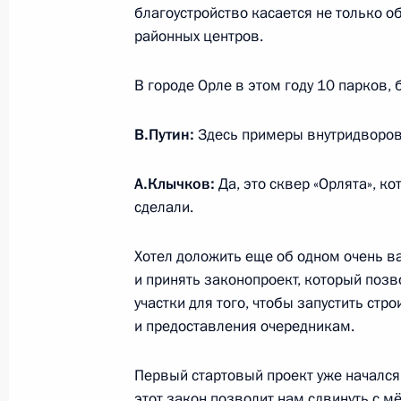
благоустройство касается не только о
25 июля 2018 года, 13:30
районных центров.
В городе Орле в этом году 10 парков,
Показа
В.Путин:
Здесь примеры внутридворов
А.Клычков:
Да, это сквер «Орлята», к
сделали.
Встреча с военнослужащими Во
Хотел доложить еще об одном очень в
26 июля 2026 года
и принять законопроект, который поз
участки для того, чтобы запустить ст
и предоставления очередникам.
Первый стартовый проект уже начался,
Разделы сайта
Информацион
этот закон позволит нам сдвинуть с мё
Президента
ресурсы