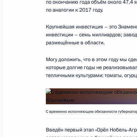
по окончанию года объём около 47,4 
по аналогии к 2017 году.
Заседание рабочей группы по подг
Госсовета по вопросам опережающ
Крупнейшая инвестиция – это Знаменс
экономического развития Дальнег
инвестиции – семь миллиардов; завод
размещённые в области.
20 августа 2018 года, 15:00
Могу доложить, что в этом году мы сд
которые долгие годы не реализовывал
Совещание с постоянными членами
тепличными культурами: томаты, огурц
17 августа 2018 года, 15:15
Перечень поручений по вопросам о
С временно исполняющим обязанности губернато
колясок для инвалидов
14 августа 2018 года, 18:00
Введён первый этап «Орёл Нобель-Агро