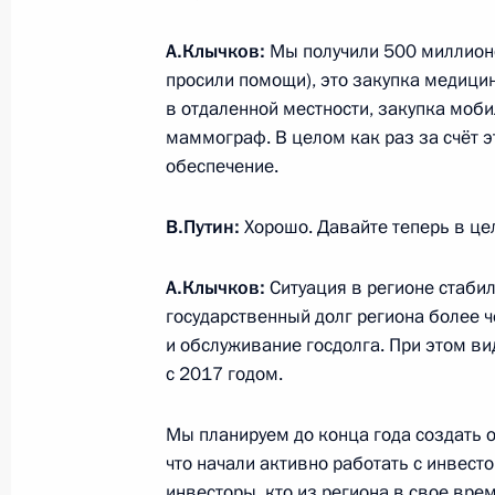
Встреча с главой Московской обл
А.Клычков:
Мы получили 500 миллионо
просили помощи), это закупка медици
30 августа 2018 года, 13:40
в отдаленной местности, закупка моб
маммограф. В целом как раз за счёт 
обеспечение.
Обращение Президента к граждана
29 августа 2018 года, 12:00
В.Путин:
Хорошо. Давайте теперь в це
А.Клычков:
Ситуация в регионе стабил
государственный долг региона более 
Встреча с врио главы Омской обла
и обслуживание госдолга. При этом в
28 августа 2018 года, 14:00
с 2017 годом.
Мы планируем до конца года создать о
Совещание по социально-экономи
что начали активно работать с инвес
инвесторы, кто из региона в свое вре