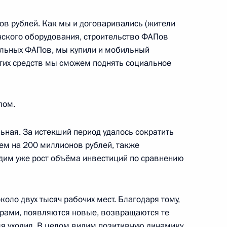
асти Андреем Воробьёвым
в рублей. Как мы и договаривались (жители
нского оборудования, строительство ФАПов
ильных ФАПов, мы купили и мобильный
этих средств мы сможем поднять социальное
м России
лом.
ьная. За истекший период удалось сократить
чем на 200 миллионов рублей, также
сти Александром Бурковым
идим уже рост объёма инвестиций по сравнению
коло двух тысяч рабочих мест. Благодаря тому,
ческим вопросам
торами, появляются новые, возвращаются те
мя уходил. В целом видим позитивную динамику.