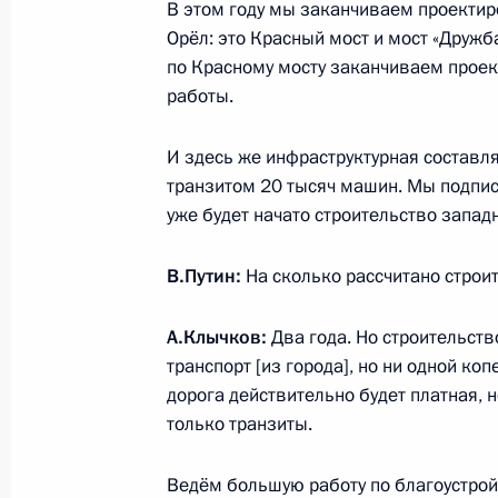
В этом году мы заканчиваем проектир
Подписан закон о ратификации Со
Орёл: это Красный мост и мост «Дружб
признании льгот и гарантий для уч
по Красному мосту заканчиваем проек
Великой Отечественной войны, уча
работы.
на территории других государств, 
военнослужащих
И здесь же инфраструктурная составл
3 августа 2018 года, 17:05
транзитом 20 тысяч машин. Мы подпис
уже будет начато строительство запад
В.Путин:
На сколько рассчитано строи
Рабочая встреча с врио главы Нен
Александром Цыбульским
А.Клычков:
Два года. Но строительств
31 июля 2018 года, 13:30
транспорт [из города], но ни одной к
дорога действительно будет платная, н
только транзиты.
Рабочая встреча с губернатором Х
Шпортом
Ведём большую работу по благоустройс