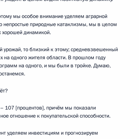
оэтому мы особое внимание уделяем аграрной
но непростые природные катаклизмы, мы в целом
с хорошей динамикой.
й урожай, то близкий к этому; средневзвешенный
х на одного жителя области. В прошлом году
ограмм на одного, и мы были в тройке. Думаю,
с родителями учащихся
 останемся.
бь
тёт?
 – 107 [процентов], причём мы показали
реза «Черниговец»
ное отношение к покупательской способности.
ент уделяем инвестициям и прогнозируем