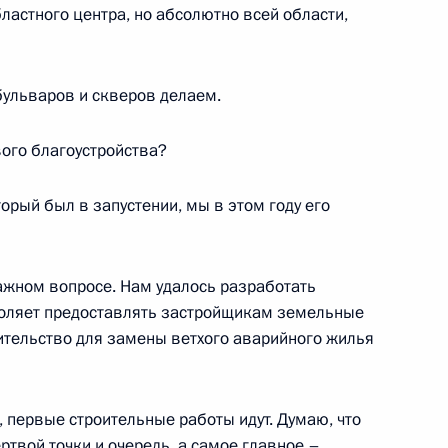
бластного центра, но абсолютно всей области,
 бульваров и скверов делаем.
ть предыдущие материалы
ого благоустройства?
оторый был в запустении, мы в этом году его
енно-Морского Флота
ажном вопросе. Нам удалось разработать
воляет предоставлять застройщикам земельные
роительство для замены ветхого аварийного жилья
 первые строительные работы идут. Думаю, что
ные
Официальные
Правовая и
ртвой точки и очередь, а самое главное –
сетевые ресурсы
техническая