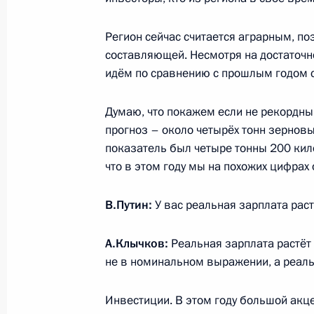
28 августа 2018 года, 11:35
Регион сейчас считается аграрным, п
составляющей. Несмотря на достаточ
Встреча с жителями Омска
идём по сравнению с прошлым годом 
28 августа 2018 года, 11:30
Думаю, что покажем если не рекордны
прогноз – около четырёх тонн зерновы
показатель был четыре тонны 200 кил
Стенографический отчёт о встрече 
что в этом году мы на похожих цифрах
и учителями школы № 2 в городе О
28 августа 2018 года, 10:00
В.Путин:
У вас реальная зарплата рас
А.Клычков:
Реальная зарплата растёт
Встреча с рабочими угольного раз
не в номинальном выражении, а реаль
27 августа 2018 года, 12:45
Инвестиции. В этом году большой акц