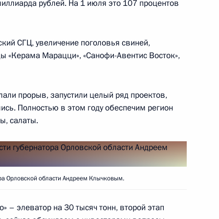
миллиарда рублей. На 1 июля это 107 процентов
отовке заседания президиума
его социально-
кий СГЦ, увеличение поголовья свиней,
о Востока
ы «Керама Марацци», «Санофи-Авентис Восток»,
елали прорыв, запустили целый ряд проектов,
ись. Полностью в этом году обеспечим регион
 Совета Безопасности
ы, салаты.
рганизации закупок кресел-
ра Орловской области Андреем Клычковым.
» – элеватор на 30 тысяч тонн, второй этап