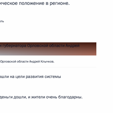
ческое положение в регионе.
ра Самарской области
мль
области Андреем Клычковым
Орловской области Андрей Клычков.
ошли на цели развития системы
края Виктором Томенко
еньги дошли, и жители очень благодарны.