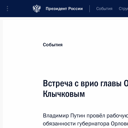
Президент России
События
Стру
Материалы по выбранной теме
События
Социальная сфера,
1806 результат
Встреча с врио главы 
Показа
Клычковым
Президент внёс в Госдуму поправк
по вопросам назначения и выплат
Владимир Путин провёл рабочу
обязанности губернатора Орлов
6 сентября 2018 года, 18:15