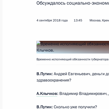
Обсуждалось социально-экономи
Рабочая встреча с врио губернато
4 сентября 2018 года
13:45
Москва, Кре
Дмитрием Азаровым
5 сентября 2018 года, 14:20
Встреча с врио главы Орловской 
Временно исполняющий обязанности губернатора 
4 сентября 2018 года, 13:45
В.Путин:
Андрей Евгеньевич, деньги д
здравоохранения?
Встреча с врио главы Алтайского 
А.Клычков
:
Владимир Владимирович, д
31 августа 2018 года, 14:40
В.Путин:
Сколько уже получили?