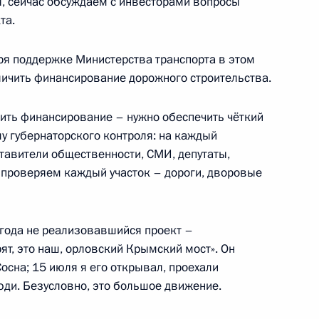
, сейчас обсуждаем с инвесторами вопросы
та.
ой области Глебом Никитиным
ря поддержке Министерства транспорта в этом
еличить финансирование дорожного строительства.
ичить финансирование – нужно обеспечить чёткий
ещания с членами
у губернаторского контроля: на каждый
авители общественности, СМИ, депутаты,
 проверяем каждый участок – дороги, дворовые
и года не реализовавшийся проект –
области Александром Моором
ят, это наш, орловский Крымский мост». Он
Сосна; 15 июля я его открывал, проехали
юди. Безусловно, это большое движение.