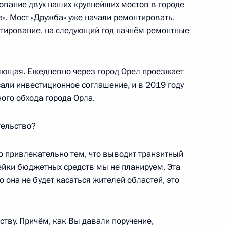
ование двух наших крупнейших мостов в городе
глашения о взаимном
а». Мост «Дружба» уже начали ремонтировать,
астников и инвалидов
тирование, на следующий год начнём ремонтные
стников боевых действий
семей погибших
яющая. Ежедневно через город Орел проезжает
али инвестиционное соглашение, и в 2019 году
ного обхода города Орла.
тельство?
ецкого автономного округа
о привлекательно тем, что выводит транзитный
опейки бюджетных средств мы не планируем. Эта
о она не будет касаться жителей областей, это
абаровского края Вячеславом
тву. Причём, как Вы давали поручение,