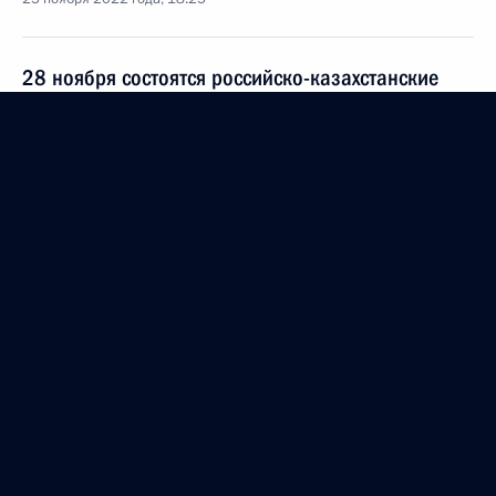
28 ноября состоятся российско-казахстанские
переговоры
25 ноября 2022 года, 13:00
Телефонный разговор с Премьер-министром
Ирака Мухаммедом Судани
24 ноября 2022 года, 17:55
Встреча с Премьер-министром Армении Николом
Пашиняном
23 ноября 2022 года, 22:00