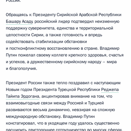
России.
Обращаясь к Президенту Сирийской Арабской Республики
Башару Асаду
, российский лидер подтвердил неизменную
поддержку суверенитета, единства и территориальной
целостности Сирии, а также готовность и впредь
содействовать стабилизации обстановки
и постконфликтному восстановлению в стране. Владимир
Путин пожелал своему коллеге крепкого здоровья, счастья
и успехов, а дружественному сирийскому народу – мира
и благополучия.
Президент России также тепло поздравил с наступающим
Новым годом Президента Турецкой Республики
Реджепа
Тайипа Эрдогана
, акцентировав внимание на том, что
взаимовыгодные связи между Россией и Турцией
развиваются весьма динамично, невзирая на сложную
международную обстановку. Владимир Путин
констатировал, что в уходящем году удалось существенно
расширить двустороннее сотрудничество во многих сферах,