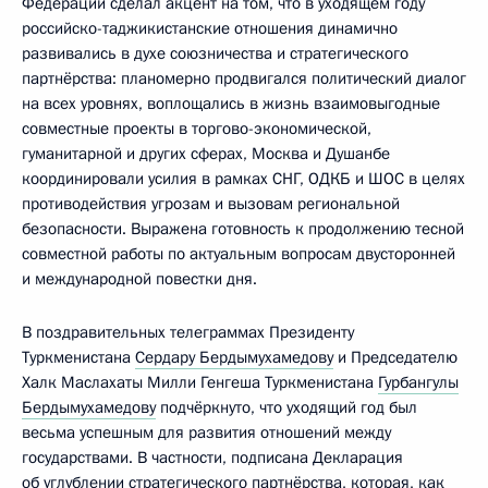
Федерации сделал акцент на том, что в уходящем году
российско-таджикистанские отношения динамично
развивались в духе союзничества и стратегического
партнёрства: планомерно продвигался политический диалог
на всех уровнях, воплощались в жизнь взаимовыгодные
совместные проекты в торгово-экономической,
гуманитарной и других сферах, Москва и Душанбе
координировали усилия в рамках СНГ, ОДКБ и ШОС в целях
противодействия угрозам и вызовам региональной
безопасности. Выражена готовность к продолжению тесной
совместной работы по актуальным вопросам двусторонней
и международной повестки дня.
В поздравительных телеграммах Президенту
Туркменистана
Сердару Бердымухамедову
и Председателю
Халк Маслахаты Милли Генгеша Туркменистана
Гурбангулы
Бердымухамедову
подчёркнуто, что уходящий год был
весьма успешным для развития отношений между
государствами. В частности, подписана Декларация
об углублении стратегического партнёрства, которая, как