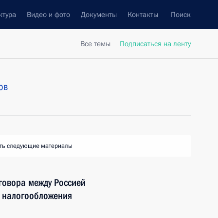
ктура
Видео и фото
Документы
Контакты
Поиск
Все темы
Подписаться на ленту
ов
ть следующие материалы
говора между Россией
х налогообложения