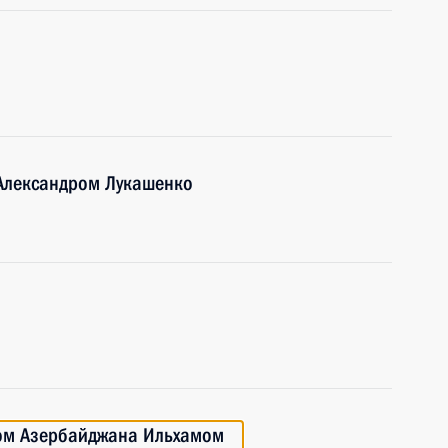
 Александром Лукашенко
том Азербайджана Ильхамом