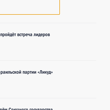
 пройдёт встреча лидеров
раильской партии «Ликуд»
арём Союзного государства