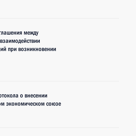
глашения между
 взаимодействии
ций при возникновении
отокола о внесении
ом экономическом союзе