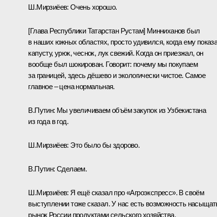
Ш.Мирзиёев:
Очень хорошо.
[Глава Республики Татарстан Рустам] Минниханов был
в наших южных областях, просто удивился, когда ему показ
капусту, урюк, чеснок, лук свежий. Когда он приезжал, он
вообще был шокирован. Говорит: почему мы покупаем
за границей, здесь дёшево и экологически чистое. Самое
главное – цена нормальная.
В.Путин:
Мы увеличиваем объём закупок из Узбекистана
из года в год.
Ш.Мирзиёев:
Это было бы здорово.
В.Путин:
Сделаем.
Ш.Мирзиёев:
Я ещё сказал про «Агроэкспресс». В своём
выступлении тоже сказал. У нас есть возможность насыщат
рынок России продуктами сельского хозяйства.