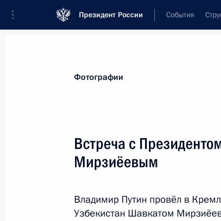
Президент России
События
Стру
Материалы по выбранной теме
Фотографии
Внешняя политика,
9136 результат
Встреча с Президенто
Показа
Мирзиёевым
Телефонный разговор с Президент
Владимир Путин провёл в Кремл
13 мая 2024 года, 17:50
Узбекистан Шавкатом Мирзиёе