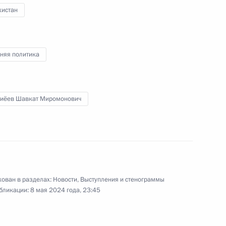
лем Диас-Канелем Бермудесом
кистан
няя политика
ана Эмомали Рахмоном
иёев Шавкат Миромонович
на Шавкатом Мирзиёевым
ован в разделах:
Новости
,
Выступления и стенограммы
бликации:
8 мая 2024 года, 23:45
мении Николом Пашиняном