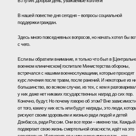
В.Путин:
Добрый день, уважаемые коллеги!
В нашей повестке дня сегодня – вопросы социальной
поддержки граждан.
Здесь много повседневных вопросов, но начать хотел бы во
с чего.
Если вы обратили внимание, я только что
был
в [Центральн
военном клиническом] госпитале Министерства обороны,
встречался с нашими военнослужащими, которые проходят
курс лечения после травм, после ранений. И некоторые из ни
большинство, во всяком случае, из тех, с кем я разговаривал
у них даже нет никаких государственных наград до сих пор.
Конечно, будут. Но почему говорю об этом? Вне зависимост
от того, какие у них есть или будут награды, это люди, кото
рискуют своим здоровьем и жизнью ради людей и детей
Донбасса, ради России. Они все герои – именно так. Каждый
подвергает свою жизнь смертельной опасности, идёт на это
сознательно. И относиться к ним нужно именно так – как