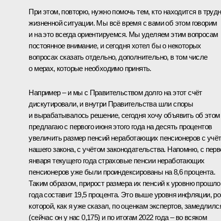
При этом, повторю, нужно помочь тем, кто находится в труд
жизненной ситуации. Мы всё время с вами об этом говорим
и на это всегда ориентируемся. Мы уделяем этим вопросам
постоянное внимание, и сегодня хотел бы о некоторых
вопросах сказать отдельно, дополнительно, в том числе
о мерах, которые необходимо принять.
Например – и мы с Правительством долго на этот счёт
дискутировали, и внутри Правительства шли споры
и вырабатывалось решение, сегодня хочу объявить об этом
предлагаю с первого июня этого года на десять процентов
увеличить размер пенсий неработающих пенсионеров с учё
нашего закона, с учётом законодательства. Напомню, с перв
января текущего года страховые пенсии неработающих
пенсионеров уже были проиндексированы на 8,6 процента.
Таким образом, прирост размера их пенсий к уровню прошло
года составит 19,5 процента. Это выше уровня инфляции, ро
которой, как я уже сказал, по оценкам экспертов, замедлилс
(сейчас он у нас 0,175) и по итогам 2022 года – во всяком