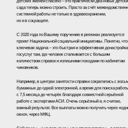
детских жизней спасено – это практически два новых детски
сада теперь можно строить. Просто за счёт межведомствен
системной работы не только в здравоохранении,
но и в соцзащите.
С 2020 года по Вашему поручению в регионах реализуется
проект Национальной социальной инициативы. Понятно, что
ключевая задача – это быстрая и эффективная донастройка
госуслуг там, где человек сталкивается с большим
количеством справок и излишними походами по кабинетам
чиновников.
Например, в центрах занятости справки сократились с вось
бумажных до одной электронной, а время для поиска работ
с 7,5 месяца до четырёх благодаря совместной серьёзной
работе с экспертами АСИ. Очень серьёзный и, я считаю,
важный результат. Все выплаты можно получить через «одн
окно», через МФЦ.