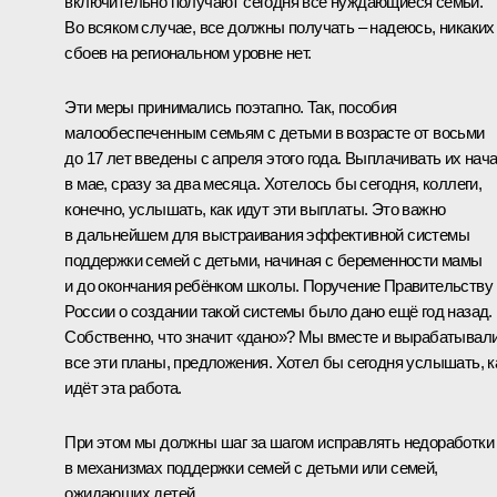
включительно получают сегодня все нуждающиеся семьи.
Во всяком случае, все должны получать – надеюсь, никаких
сбоев на региональном уровне нет.
Эти меры принимались поэтапно. Так, пособия
малообеспеченным семьям с детьми в возрасте от восьми
до 17 лет введены с апреля этого года. Выплачивать их нач
в мае, сразу за два месяца. Хотелось бы сегодня, коллеги,
конечно, услышать, как идут эти выплаты. Это важно
в дальнейшем для выстраивания эффективной системы
поддержки семей с детьми, начиная с беременности мамы
и до окончания ребёнком школы. Поручение Правительству
России о создании такой системы было дано ещё год назад.
Собственно, что значит «дано»? Мы вместе и вырабатывал
все эти планы, предложения. Хотел бы сегодня услышать, к
идёт эта работа.
При этом мы должны шаг за шагом исправлять недоработки
в механизмах поддержки семей с детьми или семей,
ожидающих детей.