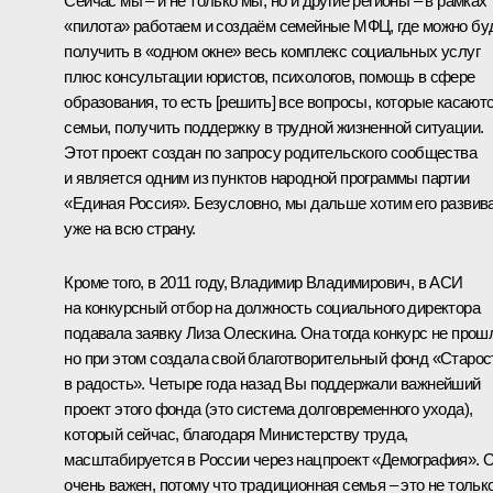
Сейчас мы – и не только мы, но и другие регионы – в рамках
«пилота» работаем и создаём семейные МФЦ, где можно бу
получить в «одном окне» весь комплекс социальных услуг
плюс консультации юристов, психологов, помощь в сфере
образования, то есть [решить] все вопросы, которые касают
семьи, получить поддержку в трудной жизненной ситуации.
Этот проект создан по запросу родительского сообщества
и является одним из пунктов народной программы партии
«Единая Россия». Безусловно, мы дальше хотим его развив
уже на всю страну.
Кроме того, в 2011 году, Владимир Владимирович, в АСИ
на конкурсный отбор на должность социального директора
подавала заявку Лиза Олескина. Она тогда конкурс не прош
но при этом создала свой благотворительный фонд «Старос
в радость». Четыре года назад Вы поддержали важнейший
проект этого фонда (это система долговременного ухода),
который сейчас, благодаря Министерству труда,
масштабируется в России через нацпроект «Демография». 
очень важен, потому что традиционная семья – это не тольк