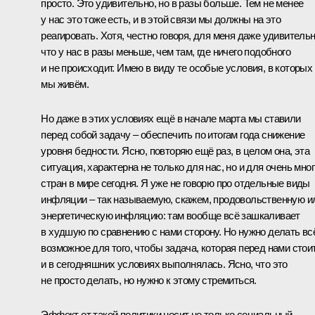
просто. Это удивительно, но в разы больше. Тем не менее
у нас это тоже есть, и в этой связи мы должны на это
реагировать. Хотя, честно говоря, для меня даже удивительн
что у нас в разы меньше, чем там, где ничего подобного
и не происходит. Имею в виду те особые условия, в которых
мы живём.
Но даже в этих условиях ещё в начале марта мы ставили
перед собой задачу – обеспечить по итогам года снижение
уровня бедности. Ясно, повторяю ещё раз, в целом она, эта
ситуация, характерна не только для нас, но и для очень мно
стран в мире сегодня. Я уже не говорю про отдельные виды
инфляции – так называемую, скажем, продовольственную и
энергетическую инфляцию: там вообще всё зашкаливает
в худшую по сравнению с нами сторону. Но нужно делать вс
возможное для того, чтобы задача, которая перед нами стоит
и в сегодняшних условиях выполнялась. Ясно, что это
не просто делать, но нужно к этому стремиться.
Эффект от такой политики носит не только социальный