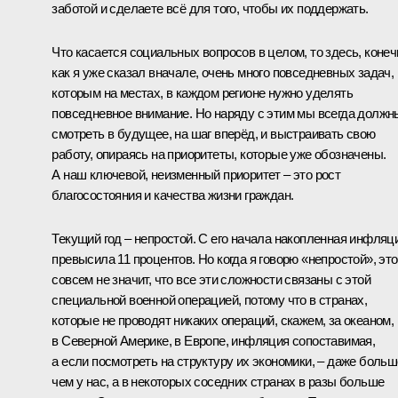
заботой и сделаете всё для того, чтобы их поддержать.
Что касается социальных вопросов в целом, то здесь, конеч
как я уже сказал вначале, очень много повседневных задач,
которым на местах, в каждом регионе нужно уделять
повседневное внимание. Но наряду с этим мы всегда должн
смотреть в будущее, на шаг вперёд, и выстраивать свою
работу, опираясь на приоритеты, которые уже обозначены.
А наш ключевой, неизменный приоритет – это рост
благосостояния и качества жизни граждан.
Текущий год – непростой. С его начала накопленная инфляц
превысила 11 процентов. Но когда я говорю «непростой», это
совсем не значит, что все эти сложности связаны с этой
специальной военной операцией, потому что в странах,
которые не проводят никаких операций, скажем, за океаном,
в Северной Америке, в Европе, инфляция сопоставимая,
а если посмотреть на структуру их экономики, – даже больш
чем у нас, а в некоторых соседних странах в разы больше