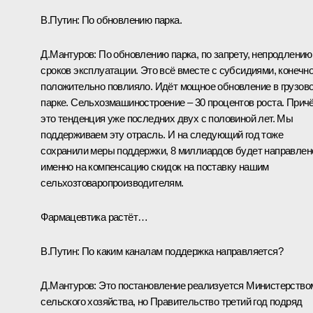
В.Путин:
По обновлению парка.
Д.Мантуров:
По обновлению парка, по запрету, непродлению
сроков эксплуатации. Это всё вместе с субсидиями, конечно
положительно повлияло. Идёт мощное обновление в грузов
парке. Сельхозмашиностроение – 30 процентов роста. Прич
это тенденция уже последних двух с половиной лет. Мы
поддерживаем эту отрасль. И на следующий год тоже
сохранили меры поддержки, 8 миллиардов будет направлен
именно на компенсацию скидок на поставку нашим
сельхозтоваропроизводителям.
Фармацевтика растёт…
В.Путин:
По каким каналам поддержка направляется?
Д.Мантуров:
Это постановление реализуется Министерство
сельского хозяйства, но Правительство третий год подряд