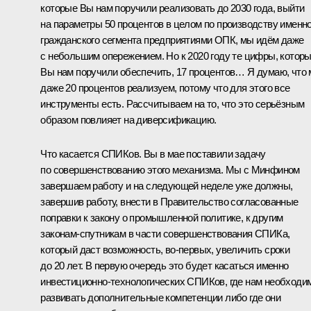
которые Вы нам поручили реализовать до 2030 года, выйти
на параметры 50 процентов в целом по производству именн
гражданского сегмента предприятиями ОПК, мы идём даже
с небольшим опережением. Но к 2020 году те цифры, котор
Вы нам поручили обеспечить, 17 процентов… Я думаю, что
даже 20 процентов реализуем, потому что для этого все
инструменты есть. Рассчитываем на то, что это серьёзным
образом повлияет на диверсификацию.
Что касается СПИКов. Вы в мае поставили задачу
по совершенствованию этого механизма. Мы с Минфином
завершаем работу и на следующей неделе уже должны,
завершив работу, внести в Правительство согласованные
поправки к закону о промышленной политике, к другим
законам-спутникам в части совершенствования СПИКа,
который даст возможность, во-первых, увеличить сроки
до 20 лет. В первую очередь это будет касаться именно
инвестиционно-технологических СПИКов, где нам необходи
развивать дополнительные компетенции либо где они