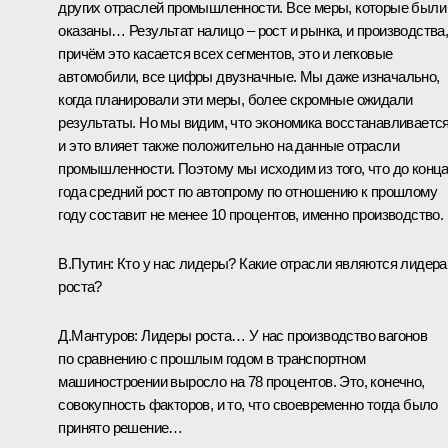
других отраслей промышленности. Все меры, которые были
оказаны… Результат налицо – рост и рынка, и производства
причём это касается всех сегментов, это и легковые
автомобили, все цифры двузначные. Мы даже изначально,
когда планировали эти меры, более скромные ожидали
результаты. Но мы видим, что экономика восстанавливается
и это влияет также положительно на данные отрасли
промышленности. Поэтому мы исходим из того, что до конц
года средний рост по автопрому по отношению к прошлому
году составит не менее 10 процентов, именно производство.
В.Путин:
Кто у нас лидеры? Какие отрасли являются лидер
роста?
Д.Мантуров:
Лидеры роста… У нас производство вагонов
по сравнению с прошлым годом в транспортном
машиностроении выросло на 78 процентов. Это, конечно,
совокупность факторов, и то, что своевременно тогда было
принято решение…