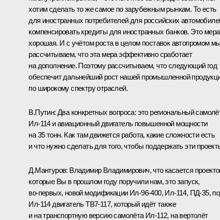
хотим сделать то же самое по зарубежным рынкам. То есть
для иностранных потребителей для российских автомобиле
компенсировать кредиты для иностранных банков. Это мера
хорошая. И с учётом роста в целом поставок автопромом м
рассчитываем, что эта мера эффективно сработает
на дополнение. Поэтому рассчитываем, что следующий год
обеспечит дальнейший рост нашей промышленной продукц
по широкому спектру отраслей.
В.Путин:
Два конкретных вопроса: это региональный самолё
Ил‑114 и авиационный двигатель повышенной мощности
на 35 тонн. Как там движется работа, какие сложности есть
и что нужно сделать для того, чтобы поддержать эти проект
Д.Мантуров:
Владимир Владимирович, что касается проекто
которые Вы в прошлом году поручили нам, это запуск,
во‑первых, новой модификации Ил‑96‑400, Ил‑114, ПД‑35, п
Ил‑114 двигатель ТВ7‑117, который идёт также
и на транспортную версию самолёта Ил‑112, на вертолёт