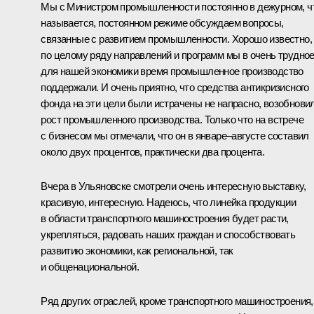
Мы с Министром промышленности постоянно в дежурном, ч
называется, постоянном режиме обсуждаем вопросы,
связанные с развитием промышленности. Хорошо известно,
по целому ряду направлений и программ мы в очень трудно
для нашей экономики время промышленное производство
поддержали. И очень приятно, что средства антикризисного
фонда на эти цели были истрачены не напрасно, возобнови
рост промышленного производства. Только что на встрече
с бизнесом мы отмечали, что он в январе–августе составил
около двух процентов, практически два процента.
Вчера в Ульяновске смотрели очень интересную выставку,
красивую, интересную. Надеюсь, что линейка продукции
в области транспортного машиностроения будет расти,
укрепляться, радовать наших граждан и способствовать
развитию экономики, как региональной, так
и общенациональной.
Ряд других отраслей, кроме транспортного машиностроения,