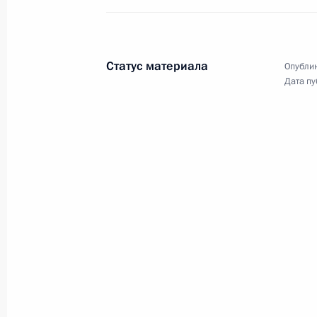
движения
14 марта 2016 года
Аудио, 1 ч.
Статус материала
Опублик
Дата пу
Совещание с членами
Правительства