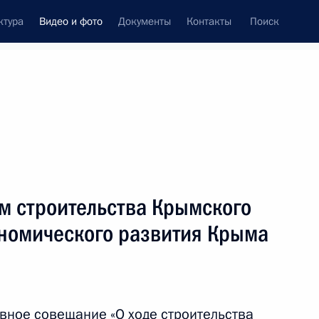
ктура
Видео и фото
Документы
Контакты
Поиск
си
ия, встречи
Встречи со СМИ
март, 2016
ть следующие материалы
м строительства Крымского
ономического развития Крыма
Совещание с членами
Правительства
вное совещание «О ходе строительства