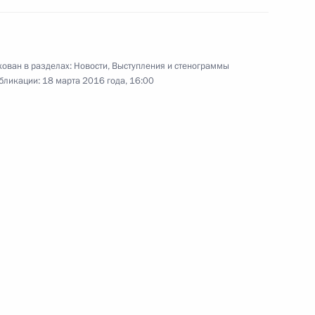
11 марта 2016 года
Аудио, 6 мин.
Под руководством главы
ован в разделах:
Новости
,
Выступления и стенограммы
государства в Национальном
бликации:
18 марта 2016 года, 16:00
центре управления обороной РФ
прошёл единый день приёмки
военной продукции.
Встреча с руководителями
нефтедобывающих
компаний