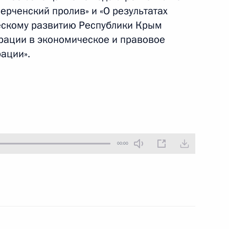
ерченский пролив» и «О результатах
16 марта 2016 года
Аудио, 39 мин.
ескому развитию Республики Крым
грации в экономическое и правовое
ации».
00:00
Встреча с Сергеем
Лавровым и Сергеем Шойгу