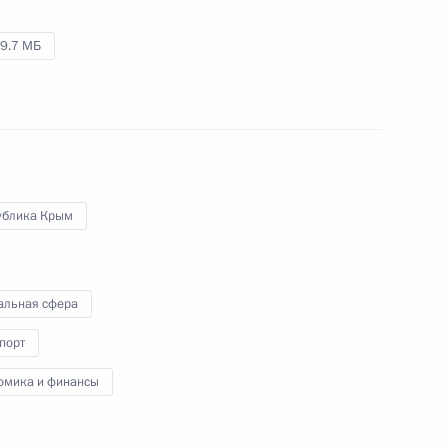
14 марта 2016 года
Аудио, 10 мин.
9.7 МБ
ублика Крым
альная сфера
порт
Единый день приёмки
омика и финансы
военной продукции