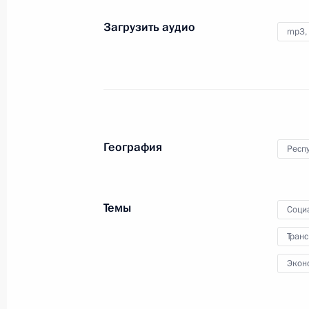
15 марта 2016 года
Аудио, 14 мин.
Загрузить аудио
mp3,
География
Респ
Темы
Соци
Транс
Заседание президиума
Экон
Госсовета по вопросам
безопасности дорожного