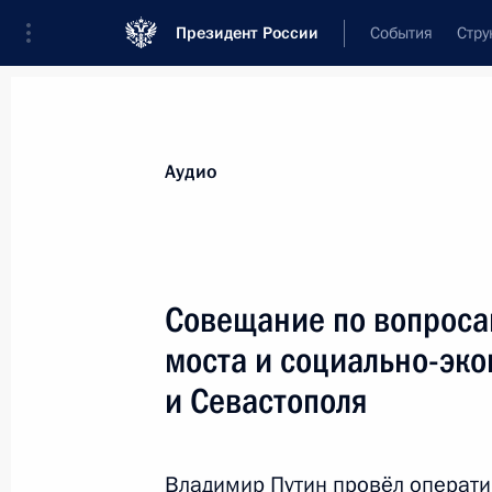
Президент России
События
Стру
Видеозаписи
Фотографии
Аудиозапи
Все материалы
Выступления
Совещан
Аудио
Показа
Совещание по вопроса
моста и социально-эк
Совещание по вопросам
и Севастополя
строительства Крымского моста
и социально-экономического
развития Крыма и Севастополя
Владимир Путин провёл операти