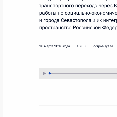
транспортного перехода через К
18 марта 2016 года
Аудио, 10 мин.
работы по социально-экономич
и города Севастополя и их инте
пространство Российской Федер
18 марта 2016 года
16:00
остров Тузла
Расширенное заседание
коллегии МВД