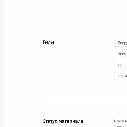
15 мая 2019 года
Аудио, 17 мин.
Владимир Путин и Александр ван
дер Беллен приняли участие
в учредительном заседании
форума общественности
«Сочинский диалог».
Темы
Воор
Косм
Наци
Совещание с руководством
Пром
Министерства обороны
и предприятий ОПК
13 мая 2019 года
Аудио, 9 мин.
Владимир Путин открыл очередную
Статус материала
Опублик
серию совещаний по вопросам