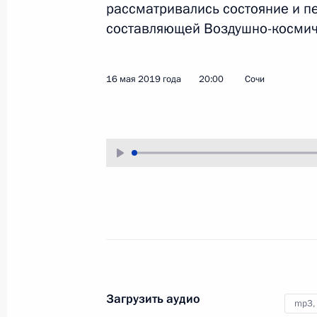
рассматривались состояние и п
16 мая 2019 года
Аудио, 4 мин.
составляющей Воздушно-космиче
Владимир Путин продолжил серию
совещаний по вопросам развития
16 мая 2019 года
20:00
Сочи
оборонно-промышленного
комплекса. В ходе третьей встречи
цикла рассматривались состояние
и перспективы развития
орбитальной составляющей
Воздушно-космических сил России
Учредительное заседание
форума общественности
«Сочинский диалог»
Загрузить аудио
mp3,