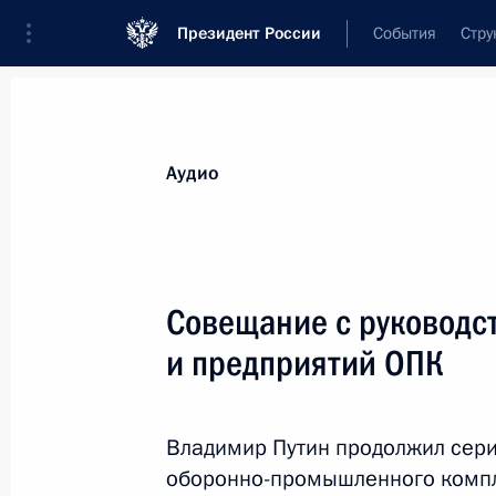
Президент России
События
Стру
Видеозаписи
Фотографии
Аудиозапи
Все материалы
Выступления
Совещан
Аудио
Показа
Совещание с руководс
и предприятий ОПК
Совещание с руководством
Министерства обороны
Владимир Путин продолжил сер
и предприятий ОПК
оборонно-промышленного компле