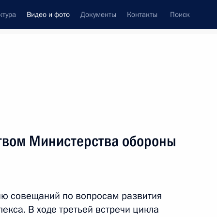
ктура
Видео и фото
Документы
Контакты
Поиск
си
ия, встречи
Встречи со СМИ
май, 2019
ть следующие материалы
твом Министерства обороны
Совещание с руководством
Министерства обороны
ию совещаний по вопросам развития
и предприятий ОПК
кса. В ходе третьей встречи цикла