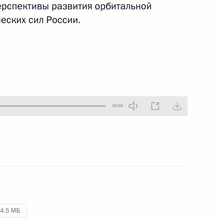
ерспективы развития орбитальной
15 мая 2019 года
Аудио, 6 мин.
ских сил России.
Президент провёл очередное
совещание по оборонной
тематике.
00:00
.
Совещание по вопросам
социально-экономического
развития Астраханской
области
4.5 МБ